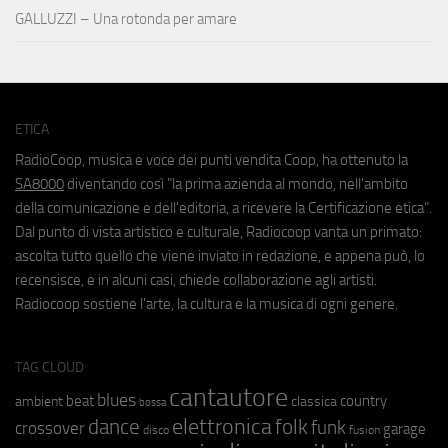
GALLUZZI – Una rotonda per amare
ETICA
RadioCoop, musica e voce dei punti vendita Coop, ha ottenuto la
SA8000
diventando così "la prima azienda al mondo, nell'ambito
della comunicazione e dell'editoria, a ricevere la Certificazione etica".
Dal punto di vista artistico e culturale, Radiocoop vanta un primato:
ascolta tutto quello che viene inviato in redazione, e appena può, lo
recensisce, e in alcuni casi, chiede collaborazione agli artisti.
Radiocoop sostiene l'arte, la cultura e la musica di ogni genere.
TAG CLOUD
cantautore
blues
beat
country
ambient
classica
bossa
elettronica
dance
folk
funk
crossover
garage
fusion
disco