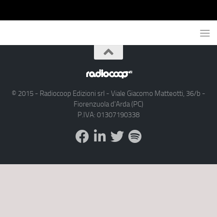
© 2015 - Radiocoop Edizioni srl - Viale Giacomo Matteotti, 36/b -
Fiorenzuola d'Arda (PC)
P.IVA: 01307190338