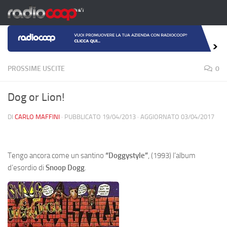
Salta al contenuto
PROSSIME USCITE
0
Dog or Lion!
DI
CARLO MAFFINI
· PUBBLICATO
19/04/2013
· AGGIORNATO
03/04/2017
Tengo ancora come un santino
“Doggystyle”
, (1993) l’album
d’esordio di
Snoop Dogg
.