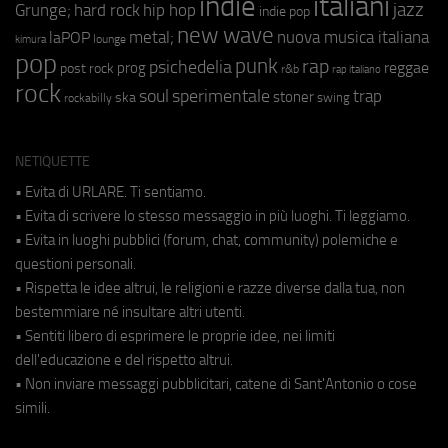
indie
italiani
jazz
hip hop
Grunge;
hard rock
indie pop
new wave
metal;
nuova musica italiana
laPOP
lounge
kimura
pop
punk
rap
psichedelia
reggae
prog
post rock
r&b
rap italiano
rock
soul
sperimentale
trap
stoner
ska
swing
rockabilly
NETIQUETTE
• Evita di URLARE. Ti sentiamo.
• Evita di scrivere lo stesso messaggio in più luoghi. Ti leggiamo.
• Evita in luoghi pubblici (forum, chat, community) polemiche e
questioni personali.
• Rispetta le idee altrui, le religioni e razze diverse dalla tua, non
bestemmiare né insultare altri utenti.
• Sentiti libero di esprimere le proprie idee, nei limiti
dell'educazione e del rispetto altrui.
• Non inviare messaggi pubblicitari, catene di Sant'Antonio o cose
simili.