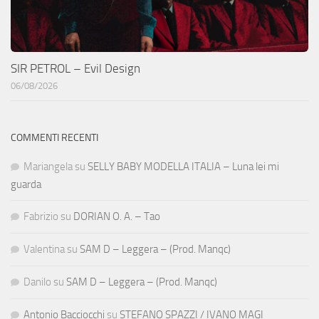
SIR PETROL – Evil Design
06/08/2026
COMMENTI RECENTI
Mariangela
su
SELLY BABY MODELLA ITALIA – Luna lei mi
guarda
Fabrizio
su
DORIAN O. A. – Tao
Valentina
su
SAM D – Leggera – (Prod. Manqc)
Danilo
su
SAM D – Leggera – (Prod. Manqc)
Antonio Bacciocchi
su
STEFANO SPAZZI / IVANO MAGI