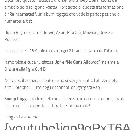
E per fare questo ha deciso di chiamarsi
Snoop Lion
(il leone è il
simbolo della religione Rasta). Il prodotto di questa trasformazione
è
“Reincarnated”
, un album reggae che vede la partecipazione di
numerosi artisti:
Busta Rhymes, Chris Brown, Akon, Rita Ora, Mavado, Drake e
Popcaan.
Il disco esce il 23 Aprile ma sono già 2 le anticipazioni dall’album:
la morbida e cupa
“Lighters Up”
e
“No Guns Allowed”
insieme a
Drake e alla figlia Cori B.
Nel video il cagnaccio californiano si scaglia contro l’utilizzo delle
armi…proprio lui uno degli esponenti del gangsta Rap.
Snoop Dogg
, paladino della non violenza mi mancava proprio, ma da
lui ormai c’è da aspettarsi di tutto. E meno male!
Lunga vita al leone.
{youtube}jqo9gPxT6