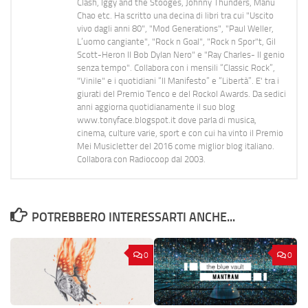
Clash, Iggy and the Stooges, Johnny Thunders, Manu
Chao etc. Ha scritto una decina di libri tra cui "Uscito
vivo dagli anni 80", "Mod Generations", "Paul Weller,
L’uomo cangiante", "Rock n Goal", "Rock n Spor"t, Gil
Scott-Heron Il Bob Dylan Nero" e "Ray Charles- Il genio
senza tempo". Collabora con i mensili “Classic Rock”,
"Vinile" e i quotidiani “Il Manifesto” e “Libertà”. E' tra i
giurati del Premio Tenco e del Rockol Awards. Da sedici
anni aggiorna quotidianamente il suo blog
www.tonyface.blogspot.it dove parla di musica,
cinema, culture varie, sport e con cui ha vinto il Premio
Mei Musicletter del 2016 come miglior blog italiano.
Collabora con Radiocoop dal 2003.
POTREBBERO INTERESSARTI ANCHE...
0
0