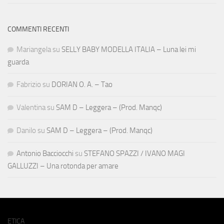
COMMENTI RECENTI
Mariangela
su
SELLY BABY MODELLA ITALIA – Luna lei mi
guarda
Fabrizio
su
DORIAN O. A. – Tao
Valentina
su
SAM D – Leggera – (Prod. Manqc)
Danilo
su
SAM D – Leggera – (Prod. Manqc)
Antonio Bacciocchi
su
STEFANO SPAZZI / IVANO MAGI
GALLUZZI – Una rotonda per amare
ETICA