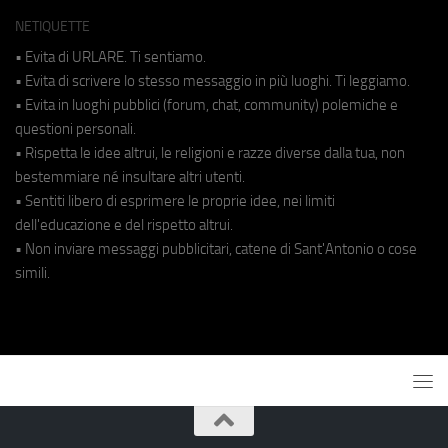
NETIQUETTE
• Evita di URLARE. Ti sentiamo.
• Evita di scrivere lo stesso messaggio in più luoghi. Ti leggiamo.
• Evita in luoghi pubblici (forum, chat, community) polemiche e
questioni personali.
• Rispetta le idee altrui, le religioni e razze diverse dalla tua, non
bestemmiare né insultare altri utenti.
• Sentiti libero di esprimere le proprie idee, nei limiti
dell'educazione e del rispetto altrui.
• Non inviare messaggi pubblicitari, catene di Sant'Antonio o cose
simili.