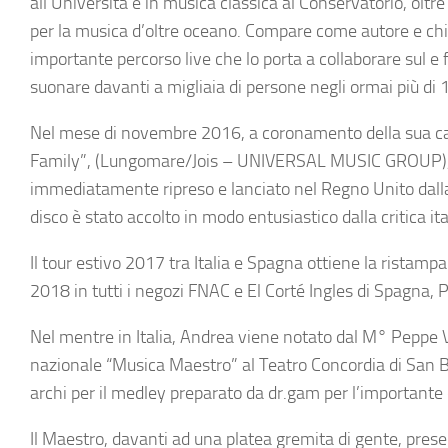
all’Università e in musica classica al Conservatorio, oltre
per la musica d’oltre oceano. Compare come autore e chit
importante percorso live che lo porta a collaborare sul e f
suonare davanti a migliaia di persone negli ormai più di 1
Nel mese di novembre 2016, a coronamento della sua carrie
Family”, (Lungomare/Jois – UNIVERSAL MUSIC GROUP), ant
immediatamente ripreso e lanciato nel Regno Unito dall
disco è stato accolto in modo entusiastico dalla critica ita
Il tour estivo 2017 tra Italia e Spagna ottiene la ristampa
2018 in tutti i negozi FNAC e El Corté Ingles di Spagna, 
Nel mentre in Italia, Andrea viene notato dal M° Peppe Ve
nazionale “Musica Maestro” al Teatro Concordia di San B
archi per il medley preparato da dr.gam per l’importante
Il Maestro, davanti ad una platea gremita di gente, presen