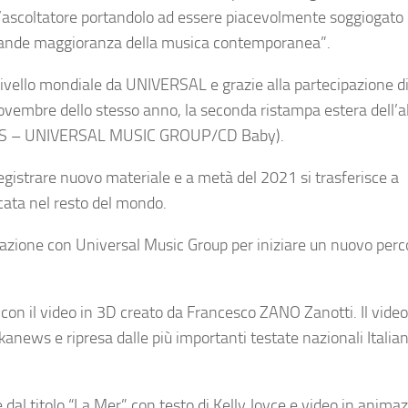
 l’ascoltatore portandolo ad essere piacevolmente soggiogato
grande maggioranza della musica contemporanea”.
livello mondiale da UNIVERSAL e grazie alla partecipazione d
vembre dello stesso anno, la seconda ristampa estera dell’
soUS – UNIVERSAL MUSIC GROUP/CD Baby).
egistrare nuovo materiale e a metà del 2021 si trasferisce a
ccata nel resto del mondo.
razione con Universal Music Group per iniziare un nuovo perc
on il video in 3D creato da Francesco ZANO Zanotti. Il video
anews e ripresa dalle più importanti testate nazionali Italian
 dal titolo “La Mer” con testo di Kelly Joyce e video in anima