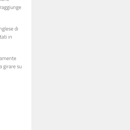
o raggiunge
nglese di
ati in
atamente
 girare su