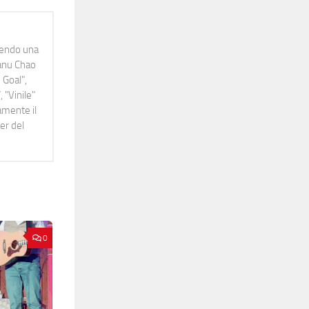
idendo una
Manu Chao
 Goal",
 "Vinile"
namente il
er del
0