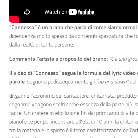
“Connesso” è un brano che parla di come siamo ormai d
dipendenza molto spesso da contenuti spazzatura che fom
dalla realtà di tante persone.
Commenta l’artista a proposito del brano:
“
C’è una gros
Il video di “Connesso” segue la formula del lyric video d
parole
, seguono pedissequamente gli
“up and down”
del 
dr.gam è l’acronimo del cantautore, chitarrista, produtt
cognome vengono scelti come essenza della parte più isti
facce. Un cratere in ebollizione fin dai primi anni di vita 
pianoforte per poi incontrare all’età di 10 anni la chitar
tra la materia e lo spirito è il tema caratterizzante dell’