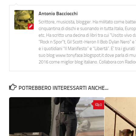
Antonio Bacciocchi
Scrittore, musicista, blogger. Ha militato come batter
cinquantina di dischi e suonando in tutta Italia, E
etc. Ha scritto una decina di libri tra cui "Uscito viv
"Rock n Spor"t, Gil Scott-Heron Il Bob Dylan Nero" e "
e i quotidiani “Il Manifesto” e “Libertà”. E' tra i gi
suo blog www.tonyface.blogspot.it dove parla di music
2016 come miglior blog italiano. Collabora con Radi
POTREBBERO INTERESSARTI ANCHE...
0