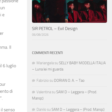
le passione
 un
i e
SIR PETROL – Evil Design
er
06/08/2026
ma. Il
COMMENTI RECENTI
Mariangela
su
SELLY BABY MODELLA ITALIA
l 6 luglio
– Luna lei mi guarda
Fabrizio
su
DORIAN O. A. – Tao
tour
ento di
Valentina
su
SAM D – Leggera – (Prod.
”.
Manqc)
 il senso
Danilo
su
SAM D – Leggera – (Prod. Manqc)