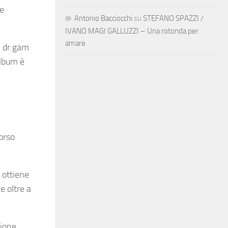
 e
Antonio Bacciocchi
su
STEFANO SPAZZI /
IVANO MAGI GALLUZZI – Una rotonda per
amare
i dr.gam
album è
orso
 ottiene
e oltre a
zione