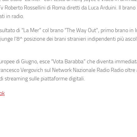
 Tv Roberto Rossellini di Roma diretti da Luca Arduini. Il bran
ti in radio.
sultato di “La Mer” col brano “The Way Out”, primo brano in I
ge l’8^ posizione dei brani stranieri indipendenti più ascolt
 Europee di Giugno, esce “Vota Barabba” che diventa immedi
ancesco Vergovich sul Network Nazionale Radio Radio oltre a
di streaming sulle piattaforme digitali.
ok