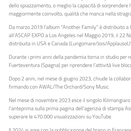
dello spiazzamento, o meglio la capacità di sorprendere
maggiormente coinvolto, qualità che manca nella stra
Da marzo 2019 l’album “Another Family” è distribuito a 
all’ASCAP EXPO a Los Angeles nel Maggio 2019, il 22 No
distribuita in USA e Canada (Lungomare/Jois/Applau
Durante i primi anni della pandemia torna in studio per r
Fuerteventura (Spagna) per riprendere l’attività live blo
Dopo 2 anni, nel mese di giugno 2023, chiude la collabo
firmando con AWAL/The Orchard/Sony Music.
Nel mese di novembre 2023 esce il singolo Kilimangiaro c
l’anteprima sulla prima pagina dell’agenzia di stampa Ask
superare le 470.000 visualizzazioni su YouTube.
Il 2024 si apre con la pubblicazione del brano in Francese