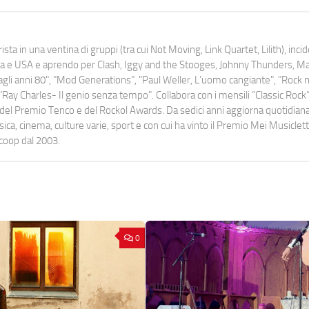
ista in una ventina di gruppi (tra cui Not Moving, Link Quartet, Lilith), inc
uropa e USA e aprendo per Clash, Iggy and the Stooges, Johnny Thunders, 
o dagli anni 80", "Mod Generations", "Paul Weller, L’uomo cangiante", "Rock n
Ray Charles- Il genio senza tempo". Collabora con i mensili “Classic Rock”,
urati del Premio Tenco e del Rockol Awards. Da sedici anni aggiorna quotidia
a, cinema, culture varie, sport e con cui ha vinto il Premio Mei Musiclett
ocoop dal 2003.
0