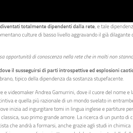
iventati totalmente dipendenti dalla rete
, e tale dipenden
entano culture di basso livello aggravando il già dilagante 
sa opportunità di conoscenza nella rete che in molti non stanno
ove il susseguirsi di parti introspettive ed esplosioni caoti
brano, tipico della dipendenza da sostanza stupefacente.
ore e videomaker Andrea Gamurrini, dove il cuore del nome e l
ntiva e quella più razionale di un mondo svelato in entrambe
dove inizia ad ingurgitare tomi in lingua inglese e partiture pe
ra classica, suo primo grande amore. La ricerca di un punto di 
artista che andrà a formarsi, anche grazie agli studi in chimica