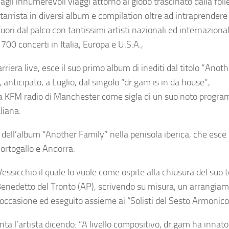
 agli innumerevoli viaggi attorno al globo trascinato dalla fol
arrista in diversi album e compilation oltre ad intraprendere
uori dal palco con tantissimi artisti nazionali ed internazional
700 concerti in Italia, Europa e U.S.A.,
ra live, esce il suo primo album di inediti dal titolo ”Anoth
icipato, a Luglio, dal singolo “dr.gam is in da house”,
a KFM radio di Manchester come sigla di un suo noto program
liana.
 dell’album “Another Family” nella penisola iberica, che esce i
Portogallo e Andorra.
ssicchio il quale lo vuole come ospite alla chiusura del suo 
enedetto del Tronto (AP), scrivendo su misura, un arrangiam
 occasione ed eseguito assieme ai “Solisti del Sesto Armonico
ta l’artista dicendo: “A livello compositivo, dr.gam ha innato