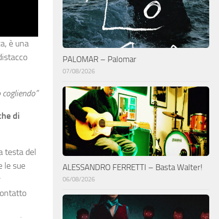
za, è una
distacco
PALOMAR – Palomar
07/08/2026
 cogliendo”
che di
a testa del
 le sue
ALESSANDRO FERRETTI – Basta Walter!
r
06/08/2026
contatto