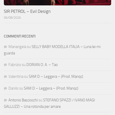
SIR PETROL – Evil Design
06/08/2026
COMMENTI RECENTI
Mariangela
su
SELLY BABY MODELLA ITALIA – Luna lei mi
guarda
Fabrizio
su
DORIAN O. A. – Tao
Valentina
su
SAM D – Leggera – (Prod. Manqc)
Danilo
su
SAM D – Leggera – (Prod. Manqc)
Antonio Bacciocchi
su
STEFANO SPAZZI / IVANO MAGI
GALLUZZI – Una rotonda per amare