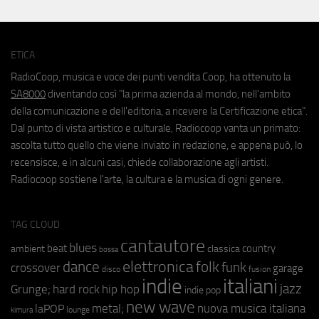
ETICA
RadioCoop, musica e voce dei punti vendita Coop, ha ottenuto la
SA8000
diventando così "la prima azienda al mondo, nell'ambito
della comunicazione e dell'editoria, a ricevere la Certificazione etica".
Dal punto di vista artistico e culturale, Radiocoop vanta un primato:
ascolta tutto quello che viene inviato in redazione, e appena può, lo
recensisce, e in alcuni casi, chiede collaborazione agli artisti.
Radiocoop sostiene l'arte, la cultura e la musica di ogni genere.
TAG CLOUD
cantautore
blues
beat
country
ambient
classica
bossa
elettronica
dance
folk
funk
crossover
garage
fusion
disco
indie
italiani
jazz
hip hop
Grunge;
hard rock
indie pop
new wave
metal;
nuova musica italiana
laPOP
lounge
kimura