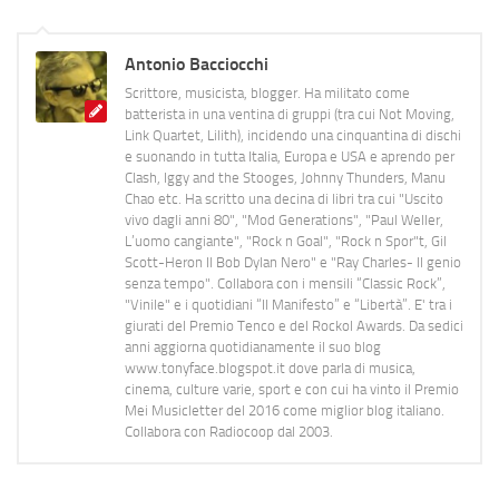
Antonio Bacciocchi
Scrittore, musicista, blogger. Ha militato come
batterista in una ventina di gruppi (tra cui Not Moving,
Link Quartet, Lilith), incidendo una cinquantina di dischi
e suonando in tutta Italia, Europa e USA e aprendo per
Clash, Iggy and the Stooges, Johnny Thunders, Manu
Chao etc. Ha scritto una decina di libri tra cui "Uscito
vivo dagli anni 80", "Mod Generations", "Paul Weller,
L’uomo cangiante", "Rock n Goal", "Rock n Spor"t, Gil
Scott-Heron Il Bob Dylan Nero" e "Ray Charles- Il genio
senza tempo". Collabora con i mensili “Classic Rock”,
"Vinile" e i quotidiani “Il Manifesto” e “Libertà”. E' tra i
giurati del Premio Tenco e del Rockol Awards. Da sedici
anni aggiorna quotidianamente il suo blog
www.tonyface.blogspot.it dove parla di musica,
cinema, culture varie, sport e con cui ha vinto il Premio
Mei Musicletter del 2016 come miglior blog italiano.
Collabora con Radiocoop dal 2003.