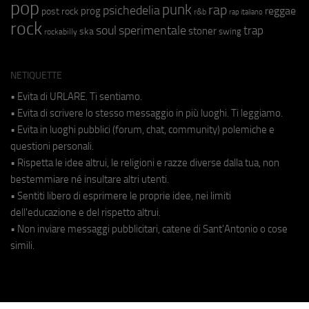
pop
punk
rap
psichedelia
reggae
prog
post rock
r&b
rap italiano
rock
soul
sperimentale
trap
stoner
ska
swing
rockabilly
NETIQUETTE
• Evita di URLARE. Ti sentiamo.
• Evita di scrivere lo stesso messaggio in più luoghi. Ti leggiamo.
• Evita in luoghi pubblici (forum, chat, community) polemiche e
questioni personali.
• Rispetta le idee altrui, le religioni e razze diverse dalla tua, non
bestemmiare né insultare altri utenti.
• Sentiti libero di esprimere le proprie idee, nei limiti
dell'educazione e del rispetto altrui.
• Non inviare messaggi pubblicitari, catene di Sant'Antonio o cose
simili.