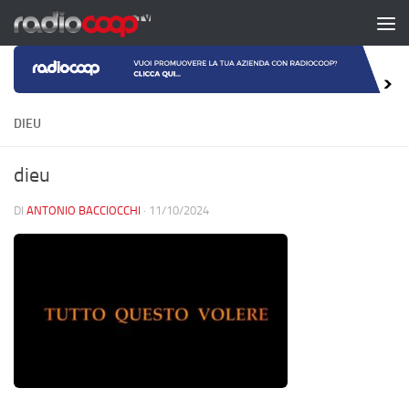
Salta al contenuto
DIEU
dieu
DI
ANTONIO BACCIOCCHI
·
11/10/2024