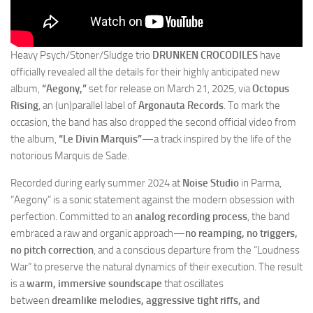
Heavy Psych/Stoner/Sludge trio
DRUNKEN CROCODILES
have
officially revealed all the details for their highly anticipated new
album,
“Aegony,”
set for release on March 21, 2025, via
Octopus
Rising
, an (un)parallel label of
Argonauta Records
. To mark the
occasion, the band has also dropped the second official video from
the album,
“Le Divin Marquis”
—a track inspired by the life of the
notorious Marquis de Sade.
Recorded during early summer 2024 at
Noise Studio
in Parma,
“Aegony” is a sonic statement against the modern obsession with
perfection. Committed to an
analog recording process
, the band
embraced a raw and organic approach—
no reamping, no triggers,
no pitch correction
, and a conscious departure from the “Loudness
War” to preserve the natural dynamics of their execution. The result
is a
warm, immersive soundscape
that oscillates
between
dreamlike melodies, aggressive tight riffs, and