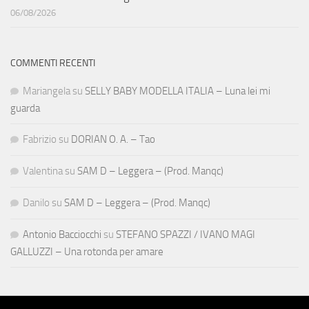
06/08/2026
COMMENTI RECENTI
Mariangela
su
SELLY BABY MODELLA ITALIA – Luna lei mi
guarda
Fabrizio
su
DORIAN O. A. – Tao
Valentina
su
SAM D – Leggera – (Prod. Manqc)
Danilo
su
SAM D – Leggera – (Prod. Manqc)
Antonio Bacciocchi
su
STEFANO SPAZZI / IVANO MAGI
GALLUZZI – Una rotonda per amare