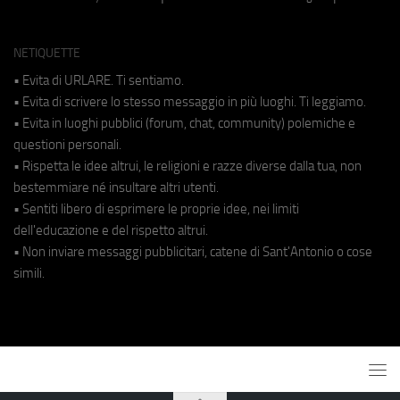
NETIQUETTE
• Evita di URLARE. Ti sentiamo.
• Evita di scrivere lo stesso messaggio in più luoghi. Ti leggiamo.
• Evita in luoghi pubblici (forum, chat, community) polemiche e
questioni personali.
• Rispetta le idee altrui, le religioni e razze diverse dalla tua, non
bestemmiare né insultare altri utenti.
• Sentiti libero di esprimere le proprie idee, nei limiti
dell'educazione e del rispetto altrui.
• Non inviare messaggi pubblicitari, catene di Sant'Antonio o cose
simili.