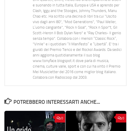
e suonando in tutta Italia, Europa e USA e aprendo per
Clash, Iggy and the Stooges, Johnny Thunders, Manu
Chao etc. Ha scritto una decina di libri tra cui "Uscito
vivo dagli anni 80", "Mod Generations", "Paul Weller,
L’uomo cangiante", "Rock n Goal", "Rock n Spor"t, Gil
Scott-Heron Il Bob Dylan Nero" e "Ray Charles- Il genio
senza tempo". Collabora con i mensili “Classic Rock”,
"Vinile" e i quotidiani “Il Manifesto” e “Libertà”. E' tra i
giurati del Premio Tenco e del Rockol Awards. Da sedici
anni aggiorna quotidianamente il suo blog
www.tonyface.blogspot.it dove parla di musica,
cinema, culture varie, sport e con cui ha vinto il Premio
Mei Musicletter del 2016 come miglior blog italiano.
Collabora con Radiocoop dal 2003.
POTREBBERO INTERESSARTI ANCHE...
0
0