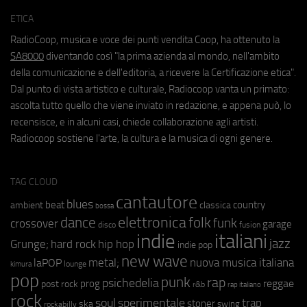
ETICA
RadioCoop, musica e voce dei punti vendita Coop, ha ottenuto la
SA8000
diventando così "la prima azienda al mondo, nell'ambito
della comunicazione e dell'editoria, a ricevere la Certificazione etica".
Dal punto di vista artistico e culturale, Radiocoop vanta un primato:
ascolta tutto quello che viene inviato in redazione, e appena può, lo
recensisce, e in alcuni casi, chiede collaborazione agli artisti.
Radiocoop sostiene l'arte, la cultura e la musica di ogni genere.
TAG CLOUD
cantautore
blues
beat
country
ambient
classica
bossa
elettronica
dance
folk
funk
crossover
garage
fusion
disco
indie
italiani
jazz
hip hop
Grunge;
hard rock
indie pop
new wave
metal;
nuova musica italiana
laPOP
lounge
kimura
pop
punk
rap
psichedelia
reggae
prog
post rock
r&b
rap italiano
rock
soul
sperimentale
trap
stoner
ska
swing
rockabilly