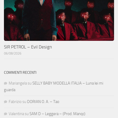
SIR PETROL – Evil Design
06/08/2026
COMMENTI RECENTI
Mariangela
su
SELLY BABY MODELLA ITALIA – Luna lei mi
guarda
Fabrizio
su
DORIAN O. A. – Tao
Valentina
su
SAM D – Leggera – (Prod. Manqc)