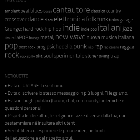
TAG CLOUD
cantautore
blues
beat
country
ambient
classica
bossa
elettronica
dance
folk
funk
crossover
garage
fusion
disco
indie
italiani
jazz
hip hop
Grunge;
hard rock
indie pop
new wave
metal;
nuova musica italiana
laPOP
lounge
kimura
pop
punk
rap
psichedelia
reggae
prog
post rock
r&b
rap italiano
rock
soul
sperimentale
trap
stoner
ska
swing
rockabilly
NETIQUETTE
• Evita di URLARE. Ti sentiamo.
• Evita di scrivere lo stesso messaggio in più luoghi. Ti leggiamo.
• Evita in luoghi pubblici (forum, chat, community) polemiche e
questioni personali.
• Rispetta le idee altrui, le religioni e razze diverse dalla tua, non
bestemmiare né insultare altri utenti.
• Sentiti libero di esprimere le proprie idee, nei limiti
dell'educazione e del rispetto altrui.