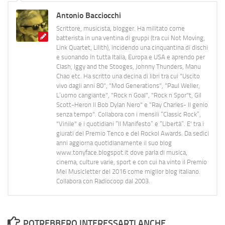
Antonio Bacciocchi
Scrittore, musicista, blogger. Ha militato come
batterista in una ventina di gruppi (tra cui Not Moving,
Link Quartet, Lilith), incidendo una cinquantina di dischi
e suonando in tutta Italia, Europa e USA e aprendo per
Clash, Iggy and the Stooges, Johnny Thunders, Manu
Chao etc. Ha scritto una decina di libri tra cui "Uscito
vivo dagli anni 80", "Mod Generations", "Paul Weller,
L’uomo cangiante", "Rock n Goal", "Rock n Spor"t, Gil
Scott-Heron Il Bob Dylan Nero" e "Ray Charles- Il genio
senza tempo". Collabora con i mensili “Classic Rock”,
"Vinile" e i quotidiani “Il Manifesto” e “Libertà”. E' tra i
giurati del Premio Tenco e del Rockol Awards. Da sedici
anni aggiorna quotidianamente il suo blog
www.tonyface.blogspot.it dove parla di musica,
cinema, culture varie, sport e con cui ha vinto il Premio
Mei Musicletter del 2016 come miglior blog italiano.
Collabora con Radiocoop dal 2003.
POTREBBERO INTERESSARTI ANCHE...