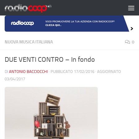
Salta al contenuto
NUOVA MUSICA ITALIANA
0
DUE VENTI CONTRO – In fondo
DI
ANTONIO BACCIOCCHI
· PUBBLICATO
17/02/2016
· AGGIORNATO
03/04/2017