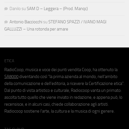
Danilo
su
SAM D – Leggera – (Prod. Manqc)
Antonio Bacciocchi
su
STEFANO SPAZZI / IVANO MAGI
GALLUZZI – Una rotonda per amare
ETICA
RadioCoop, musica e voce dei punti vendita Coop, ha ottenuto la
SA8000
diventando così "la prima azienda al mondo, nell'ambito
della comunicazione e dell'editoria, a ricevere la Certificazione etica".
Dal punto di vista artistico e culturale, Radiocoop vanta un primato:
ascolta tutto quello che viene inviato in redazione, e appena può, lo
recensisce, e in alcuni casi, chiede collaborazione agli artisti.
Radiocoop sostiene l'arte, la cultura e la musica di ogni genere.