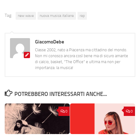
Tag:
new wave
nuova musica italiana
rap
GiacomoDebe
Classe 2002, nato a Piacenza ma cittadino del mondo.
Non mi conosco ancora così bene ma di sicuro amante
di calcio, basket, "The Office" e ultima ma non per
importanza: la musica!
POTREBBERO INTERESSARTI ANCHE...
0
0