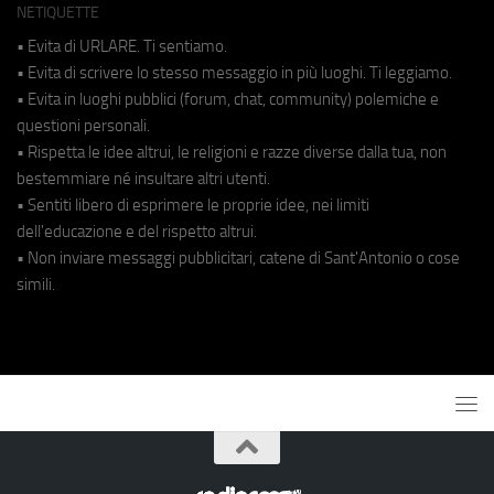
NETIQUETTE
• Evita di URLARE. Ti sentiamo.
• Evita di scrivere lo stesso messaggio in più luoghi. Ti leggiamo.
• Evita in luoghi pubblici (forum, chat, community) polemiche e
questioni personali.
• Rispetta le idee altrui, le religioni e razze diverse dalla tua, non
bestemmiare né insultare altri utenti.
• Sentiti libero di esprimere le proprie idee, nei limiti
dell'educazione e del rispetto altrui.
• Non inviare messaggi pubblicitari, catene di Sant'Antonio o cose
simili.