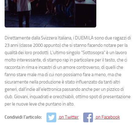
Direttamente dalla Svizzera Italiana, i DUEMILA sono due ragazzi di
23 anni (classe 2000 appunto) che si stanno facendo notare per la
qualità dei loro prodotti. L’ultimo singolo “Sottosopra” è un lavoro
molto interessante, di stampo rap in particolare per il testo, che ci
racconta in rima e incastri di un amore controverso, di quelli che
fanno stare male ma di cui non possiamo fare a meno, ma che
sicuramente nella produzione è stato influenzato da tanti altri
generi, dall’indie all’elettronica passando anche per un pizzico di
club. Giovani, inquadrati e orecchiabili, ottimo spot di presentazione
per le nuove leve che puntano in alto.
Condividi l'articolo:
on Twitter
on Facebook