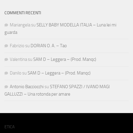
COMMENTI RECENTI
Mariangela
su
SELLY BABY MODELLA ITALIA – Luna lei mi
guarda
Fabrizio
su
DORIAN O. A. – Tao
Valentina
su
SAM D – Leggera – (Prod. Manqc)
Danilo
su
SAM D – Leggera – (Prod. Manqc)
Antonio Bacciocchi
su
STEFANO SPAZZI / IVANO MAGI
GALLUZZI – Una rotonda per amare
ETICA