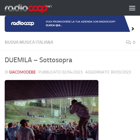
Salta al contenuto
NUOVA MUSICA ITALIANA
0
DUEMILA – Sottosopra
DI
GIACOMODEBE
· PUBBLICATO
02/04/2023
· AGGIORNATO
30/03/2023