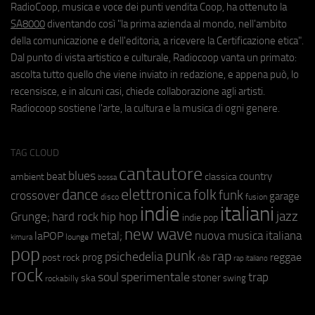
RadioCoop, musica e voce dei punti vendita Coop, ha ottenuto la
SA8000
diventando così "la prima azienda al mondo, nell'ambito
della comunicazione e dell'editoria, a ricevere la Certificazione etica".
Dal punto di vista artistico e culturale, Radiocoop vanta un primato:
ascolta tutto quello che viene inviato in redazione, e appena può, lo
recensisce, e in alcuni casi, chiede collaborazione agli artisti.
Radiocoop sostiene l'arte, la cultura e la musica di ogni genere.
TAG CLOUD
cantautore
blues
beat
country
ambient
classica
bossa
elettronica
dance
folk
funk
crossover
garage
fusion
disco
indie
italiani
jazz
hip hop
Grunge;
hard rock
indie pop
new wave
metal;
nuova musica italiana
laPOP
lounge
kimura
pop
punk
rap
psichedelia
reggae
prog
post rock
r&b
rap italiano
rock
soul
sperimentale
trap
stoner
ska
swing
rockabilly