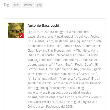
Tag:
funk
italiani
pop
Antonio Bacciocchi
Scrittore, musicista, blogger. Ha militato come
batterista in una ventina di gruppi (tra cui Not Moving,
Link Quartet, Lilith), incidendo una cinquantina di dischi
e suonando in tutta Italia, Europa e USA e aprendo per
Clash, Iggy and the Stooges, Johnny Thunders, Manu
Chao etc. Ha scritto una decina di libri tra cui "Uscito
vivo dagli anni 80", "Mod Generations", "Paul Weller,
L’uomo cangiante", "Rock n Goal", "Rock n Spor"t, Gil
Scott-Heron Il Bob Dylan Nero" e "Ray Charles- Il genio
senza tempo". Collabora con i mensili “Classic Rock”,
"Vinile" e i quotidiani “Il Manifesto” e “Libertà”. E' tra i
giurati del Premio Tenco e del Rockol Awards. Da sedici
anni aggiorna quotidianamente il suo blog
www.tonyface.blogspot.it dove parla di musica,
cinema, culture varie, sport e con cui ha vinto il Premio
Mei Musicletter del 2016 come miglior blog italiano.
Collabora con Radiocoop dal 2003.