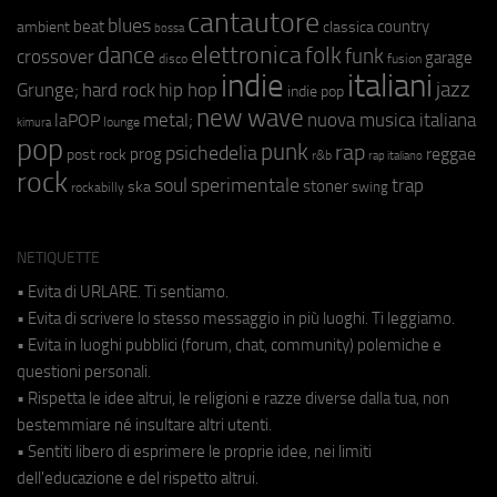
cantautore
blues
beat
country
ambient
classica
bossa
elettronica
dance
folk
funk
crossover
garage
fusion
disco
indie
italiani
jazz
hip hop
Grunge;
hard rock
indie pop
new wave
metal;
nuova musica italiana
laPOP
lounge
kimura
pop
punk
rap
psichedelia
reggae
prog
post rock
r&b
rap italiano
rock
soul
sperimentale
trap
stoner
ska
swing
rockabilly
NETIQUETTE
• Evita di URLARE. Ti sentiamo.
• Evita di scrivere lo stesso messaggio in più luoghi. Ti leggiamo.
• Evita in luoghi pubblici (forum, chat, community) polemiche e
questioni personali.
• Rispetta le idee altrui, le religioni e razze diverse dalla tua, non
bestemmiare né insultare altri utenti.
• Sentiti libero di esprimere le proprie idee, nei limiti
dell'educazione e del rispetto altrui.