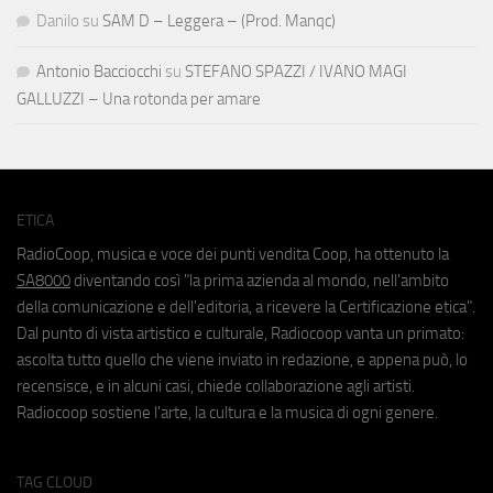
Danilo
su
SAM D – Leggera – (Prod. Manqc)
Antonio Bacciocchi
su
STEFANO SPAZZI / IVANO MAGI
GALLUZZI – Una rotonda per amare
ETICA
RadioCoop, musica e voce dei punti vendita Coop, ha ottenuto la
SA8000
diventando così "la prima azienda al mondo, nell'ambito
della comunicazione e dell'editoria, a ricevere la Certificazione etica".
Dal punto di vista artistico e culturale, Radiocoop vanta un primato:
ascolta tutto quello che viene inviato in redazione, e appena può, lo
recensisce, e in alcuni casi, chiede collaborazione agli artisti.
Radiocoop sostiene l'arte, la cultura e la musica di ogni genere.
TAG CLOUD