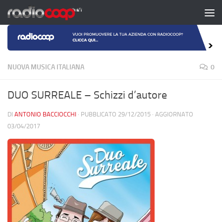
Salta al contenuto
NUOVA MUSICA ITALIANA
0
DUO SURREALE – Schizzi d’autore
DI
ANTONIO BACCIOCCHI
· PUBBLICATO
29/12/2015
· AGGIORNATO
03/04/2017