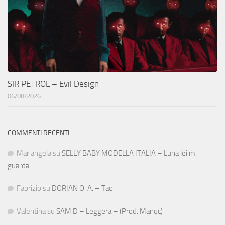
SIR PETROL – Evil Design
06/08/2026
COMMENTI RECENTI
Mariangela
su
SELLY BABY MODELLA ITALIA – Luna lei mi
guarda
Fabrizio
su
DORIAN O. A. – Tao
Valentina
su
SAM D – Leggera – (Prod. Manqc)