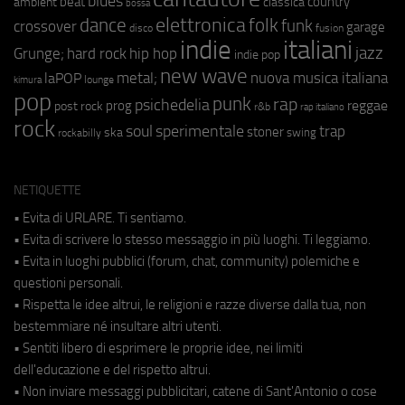
blues
beat
country
ambient
classica
bossa
elettronica
dance
folk
funk
crossover
garage
fusion
disco
indie
italiani
jazz
hip hop
Grunge;
hard rock
indie pop
new wave
metal;
nuova musica italiana
laPOP
lounge
kimura
pop
punk
rap
psichedelia
reggae
prog
post rock
r&b
rap italiano
rock
soul
sperimentale
trap
stoner
ska
swing
rockabilly
NETIQUETTE
• Evita di URLARE. Ti sentiamo.
• Evita di scrivere lo stesso messaggio in più luoghi. Ti leggiamo.
• Evita in luoghi pubblici (forum, chat, community) polemiche e
questioni personali.
• Rispetta le idee altrui, le religioni e razze diverse dalla tua, non
bestemmiare né insultare altri utenti.
• Sentiti libero di esprimere le proprie idee, nei limiti
dell'educazione e del rispetto altrui.
• Non inviare messaggi pubblicitari, catene di Sant'Antonio o cose