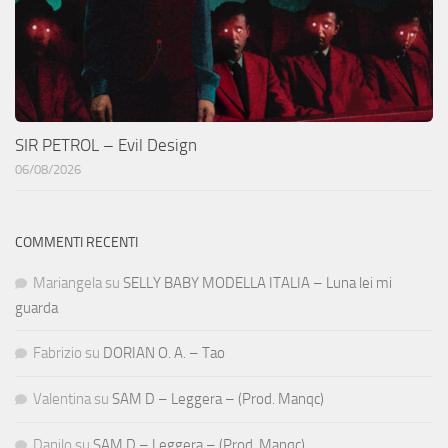
SIR PETROL – Evil Design
06/08/2026
COMMENTI RECENTI
Mariangela
su
SELLY BABY MODELLA ITALIA – Luna lei mi
guarda
Fabrizio
su
DORIAN O. A. – Tao
Valentina
su
SAM D – Leggera – (Prod. Manqc)
Danilo
su
SAM D – Leggera – (Prod. Manqc)