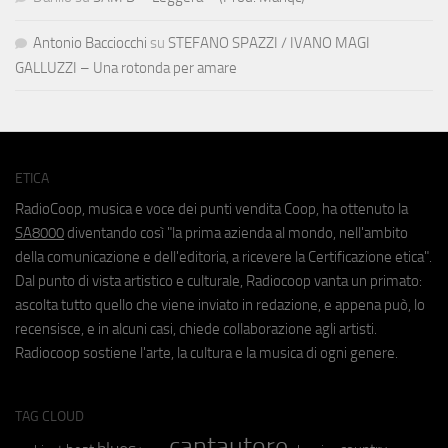
Antonio Bacciocchi
su
STEFANO SPAZZI / IVANO MAGI
GALLUZZI – Una rotonda per amare
ETICA
RadioCoop, musica e voce dei punti vendita Coop, ha ottenuto la
SA8000
diventando così "la prima azienda al mondo, nell'ambito
della comunicazione e dell'editoria, a ricevere la Certificazione etica".
Dal punto di vista artistico e culturale, Radiocoop vanta un primato:
ascolta tutto quello che viene inviato in redazione, e appena può, lo
recensisce, e in alcuni casi, chiede collaborazione agli artisti.
Radiocoop sostiene l'arte, la cultura e la musica di ogni genere.
TAG CLOUD
cantautore