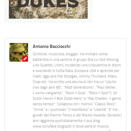
Antonio Bacciocchi
Scrittore, musicista, blogger. Ha militato come
batterista in una ventina di gruppi (tra cui Not Moving,
Link Quartet, Lilith), incidendo una cinquantina di dischi
e suonando in tutta Italia, Europa e USA e aprendo per
Clash, Iggy and the Stooges, Johnny Thunders, Manu
Chao etc. Ha scritto una decina di libri tra cui "Uscito
vivo dagli anni 80", "Mod Generations", "Paul Weller,
L’uomo cangiante", "Rock n Goal", "Rock n Spor"t, Gil
Scott-Heron Il Bob Dylan Nero" e "Ray Charles- Il genio
senza tempo". Collabora con i mensili “Classic Rock”,
"Vinile" e i quotidiani “Il Manifesto” e “Libertà”. E' tra i
giurati del Premio Tenco e del Rockol Awards. Da sedici
anni aggiorna quotidianamente il suo blog
www.tonyface.blogspot.it dove parla di musica,