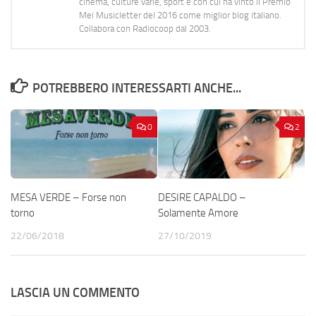
cinema, culture varie, sport e con cui ha vinto il Premio
Mei Musicletter del 2016 come miglior blog italiano.
Collabora con Radiocoop dal 2003.
POTREBBERO INTERESSARTI ANCHE...
0
2
MESA VERDE – Forse non
DESIRE CAPALDO –
torno
Solamente Amore
22/06/2018
27/10/2019
LASCIA UN COMMENTO