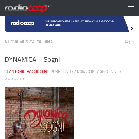
Salta al contenuto
NUOVA MUSICA ITALIANA
0
DYNAMICA – Sogni
DI
ANTONIO BACCIOCCHI
· PUBBLICATO
21/06/2018
· AGGIORNATO
20/06/2018