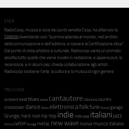
ETICA
RadioCoop, musica e voce dei punti vendita Coop, ha ottenuto la
SA8000
diventando così "la prima azienda al mondo, nell'ambito
della comunicazione e dell'editoria, a ricevere la Certificazione etica".
Dal punto di vista artistico e culturale, Radiocoop vanta un primato:
ascolta tutto quello che viene inviato in redazione, e appena può, lo
recensisce, e in alcuni casi, chiede collaborazione agli artisti.
Radiocoop sostiene l'arte, la cultura e la musica di ogni genere.
TAG CLOUD
cantautore
blues
beat
country
ambient
classica
bossa
elettronica
dance
folk
funk
crossover
garage
fusion
disco
indie
italiani
jazz
hip hop
Grunge;
hard rock
indie pop
new wave
metal;
nuova musica italiana
laPOP
lounge
kimura