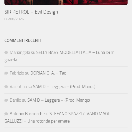
SIR PETROL – Evil Design
06/08/2026
COMMENTI RECENTI
Mariangela
su
SELLY BABY MODELLA ITALIA – Luna lei mi
guarda
Fabrizio
su
DORIAN O. A. – Tao
Valentina
su
SAM D – Leggera – (Prod. Manqc)
Danilo
su
SAM D – Leggera – (Prod. Manqc)
Antonio Bacciocchi
su
STEFANO SPAZZI / IVANO MAGI
GALLUZZI – Una rotonda per amare