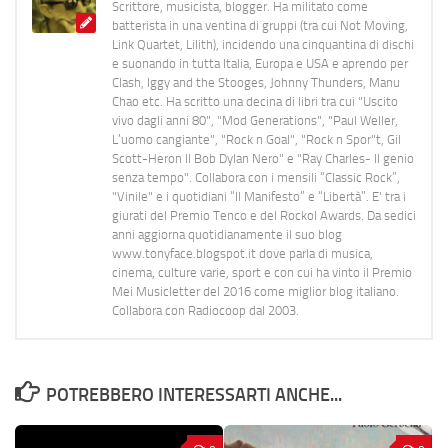
Scrittore, musicista, blogger. Ha militato come
batterista in una ventina di gruppi (tra cui Not Moving,
Link Quartet, Lilith), incidendo una cinquantina di dischi
e suonando in tutta Italia, Europa e USA e aprendo per
Clash, Iggy and the Stooges, Johnny Thunders, Manu
Chao etc. Ha scritto una decina di libri tra cui "Uscito
vivo dagli anni 80", "Mod Generations", "Paul Weller,
L’uomo cangiante", "Rock n Goal", "Rock n Spor"t, Gil
Scott-Heron Il Bob Dylan Nero" e "Ray Charles- Il genio
senza tempo". Collabora con i mensili “Classic Rock”,
"Vinile" e i quotidiani “Il Manifesto” e “Libertà”. E' tra i
giurati del Premio Tenco e del Rockol Awards. Da sedici
anni aggiorna quotidianamente il suo blog
www.tonyface.blogspot.it dove parla di musica,
cinema, culture varie, sport e con cui ha vinto il Premio
Mei Musicletter del 2016 come miglior blog italiano.
Collabora con Radiocoop dal 2003.
POTREBBERO INTERESSARTI ANCHE...