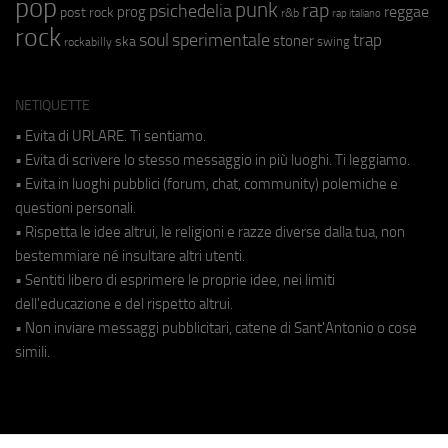
pop
punk
rap
psichedelia
reggae
prog
post rock
r&b
rap italiano
rock
soul
sperimentale
trap
stoner
ska
swing
rockabilly
NETIQUETTE
• Evita di URLARE. Ti sentiamo.
• Evita di scrivere lo stesso messaggio in più luoghi. Ti leggiamo.
• Evita in luoghi pubblici (forum, chat, community) polemiche e
questioni personali.
• Rispetta le idee altrui, le religioni e razze diverse dalla tua, non
bestemmiare né insultare altri utenti.
• Sentiti libero di esprimere le proprie idee, nei limiti
dell'educazione e del rispetto altrui.
• Non inviare messaggi pubblicitari, catene di Sant'Antonio o cose
simili.