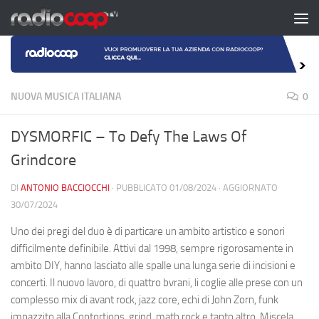
Salta al contenuto
NUOVA MUSICA ITALIANA
0
DYSMORFIC – To Defy The Laws Of
Grindcore
DI
ANTONIO BACCIOCCHI
· PUBBLICATO
01/08/2024
· AGGIORNATO
30/07/2024
Uno dei pregi del duo è di particare un ambito artistico e sonori
difficilmente definibile. Attivi dal 1998, sempre rigorosamente in
ambito DIY, hanno lasciato alle spalle una lunga serie di incisioni e
concerti. Il nuovo lavoro, di quattro bvrani, li coglie alle prese con un
complesso mix di avant rock, jazz core, echi di John Zorn, funk
impazzito alla Contortions, grind, math rock e tanto altro. Miscela