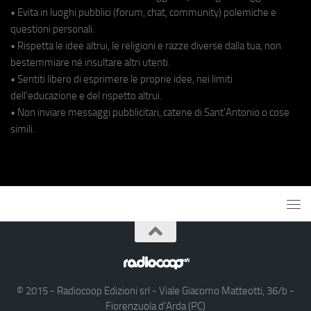
• Evita in luoghi pubblici (forum, chat, community) polemiche e
questioni personali.
• Rispetta le idee altrui, le religioni e razze diverse dalla tua, non
bestemmiare né insultare altri utenti.
• Sentiti libero di esprimere le proprie idee, nei limiti
dell'educazione e del rispetto altrui.
• Non inviare messaggi pubblicitari, catene di Sant'Antonio o cose
simili.
© 2015 - Radiocoop Edizioni srl - Viale Giacomo Matteotti, 36/b -
Fiorenzuola d'Arda (PC)