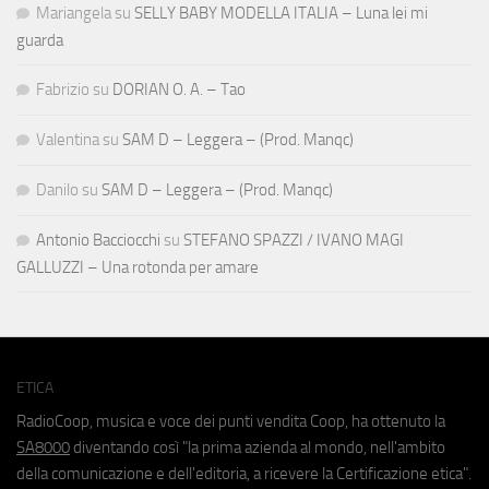
Mariangela
su
SELLY BABY MODELLA ITALIA – Luna lei mi
guarda
Fabrizio
su
DORIAN O. A. – Tao
Valentina
su
SAM D – Leggera – (Prod. Manqc)
Danilo
su
SAM D – Leggera – (Prod. Manqc)
Antonio Bacciocchi
su
STEFANO SPAZZI / IVANO MAGI
GALLUZZI – Una rotonda per amare
ETICA
RadioCoop, musica e voce dei punti vendita Coop, ha ottenuto la
SA8000
diventando così "la prima azienda al mondo, nell'ambito
della comunicazione e dell'editoria, a ricevere la Certificazione etica".