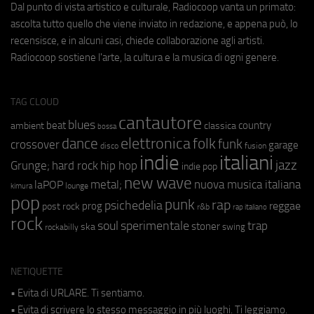
Dal punto di vista artistico e culturale, Radiocoop vanta un primato:
ascolta tutto quello che viene inviato in redazione, e appena può, lo
recensisce, e in alcuni casi, chiede collaborazione agli artisti.
Radiocoop sostiene l'arte, la cultura e la musica di ogni genere.
TAG CLOUD
cantautore
blues
beat
country
ambient
classica
bossa
elettronica
dance
folk
funk
crossover
garage
fusion
disco
indie
italiani
jazz
hip hop
Grunge;
hard rock
indie pop
new wave
metal;
nuova musica italiana
laPOP
lounge
kimura
pop
punk
rap
psichedelia
reggae
prog
post rock
r&b
rap italiano
rock
soul
sperimentale
trap
stoner
ska
swing
rockabilly
NETIQUETTE
• Evita di URLARE. Ti sentiamo.
• Evita di scrivere lo stesso messaggio in più luoghi. Ti leggiamo.