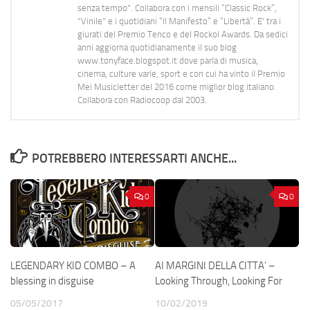
senza tempo". Collabora con i mensili “Classic Rock”,
"Vinile" e i quotidiani “Il Manifesto” e “Libertà”. E' tra i
giurati del Premio Tenco e del Rockol Awards. Da sedici
anni aggiorna quotidianamente il suo blog
www.tonyface.blogspot.it dove parla di musica,
cinema, culture varie, sport e con cui ha vinto il Premio
Mei Musicletter del 2016 come miglior blog italiano.
Collabora con Radiocoop dal 2003.
POTREBBERO INTERESSARTI ANCHE...
0
0
LEGENDARY KID COMBO – A
AI MARGINI DELLA CITTA’ –
blessing in disguise
Looking Through, Looking For
05/05/2017
10/02/2019