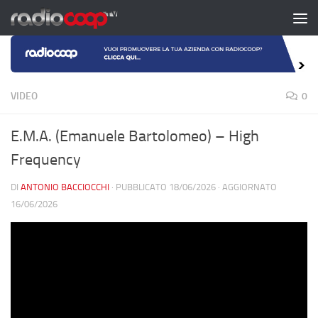
Salta al contenuto
VIDEO
0
E.M.A. (Emanuele Bartolomeo) – High
Frequency
DI
ANTONIO BACCIOCCHI
· PUBBLICATO
18/06/2026
· AGGIORNATO
16/06/2026