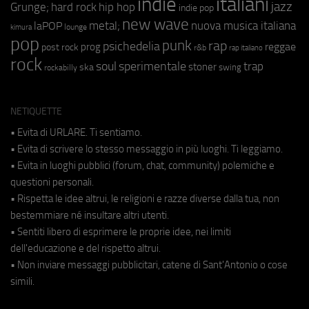
indie
italiani
jazz
hip hop
Grunge;
hard rock
indie pop
new wave
metal;
nuova musica italiana
laPOP
lounge
kimura
pop
punk
rap
psichedelia
reggae
prog
post rock
r&b
rap italiano
rock
soul
sperimentale
trap
stoner
ska
swing
rockabilly
NETIQUETTE
• Evita di URLARE. Ti sentiamo.
• Evita di scrivere lo stesso messaggio in più luoghi. Ti leggiamo.
• Evita in luoghi pubblici (forum, chat, community) polemiche e
questioni personali.
• Rispetta le idee altrui, le religioni e razze diverse dalla tua, non
bestemmiare né insultare altri utenti.
• Sentiti libero di esprimere le proprie idee, nei limiti
dell'educazione e del rispetto altrui.
• Non inviare messaggi pubblicitari, catene di Sant'Antonio o cose
simili.