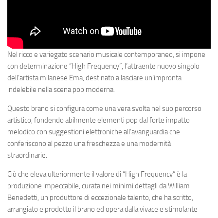
Nel ricco e variegato scenario musicale contemporaneo, si impone
con determinazione “High Frequency”, l’attraente nuovo singolo
dell’artista milanese Ema, destinato a lasciare un’impronta
indelebile nella scena pop moderna.
Questo brano si configura come una vera svolta nel suo percorso
artistico, fondendo abilmente elementi pop dal forte impatto
melodico con suggestioni elettroniche all’avanguardia che
conferiscono al pezzo una freschezza e una modernità
straordinarie.
Ciò che eleva ulteriormente il valore di “High Frequency” è la
produzione impeccabile, curata nei minimi dettagli da William
Benedetti, un produttore di eccezionale talento, che ha scritto,
arrangiato e prodotto il brano ed opera dalla vivace e stimolante