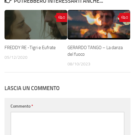
POTREBBERO INTERESSARTI ANCHE...
0
0
FREDDY RE -Tigri e Eufrate
GERARDO TANGO – La danza
del fuoco
05/12/2020
08/10/2023
LASCIA UN COMMENTO
Commento
*