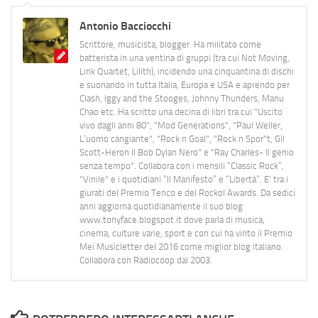
Antonio Bacciocchi
Scrittore, musicista, blogger. Ha militato come
batterista in una ventina di gruppi (tra cui Not Moving,
Link Quartet, Lilith), incidendo una cinquantina di dischi
e suonando in tutta Italia, Europa e USA e aprendo per
Clash, Iggy and the Stooges, Johnny Thunders, Manu
Chao etc. Ha scritto una decina di libri tra cui "Uscito
vivo dagli anni 80", "Mod Generations", "Paul Weller,
L’uomo cangiante", "Rock n Goal", "Rock n Spor"t, Gil
Scott-Heron Il Bob Dylan Nero" e "Ray Charles- Il genio
senza tempo". Collabora con i mensili “Classic Rock”,
"Vinile" e i quotidiani “Il Manifesto” e “Libertà”. E' tra i
giurati del Premio Tenco e del Rockol Awards. Da sedici
anni aggiorna quotidianamente il suo blog
www.tonyface.blogspot.it dove parla di musica,
cinema, culture varie, sport e con cui ha vinto il Premio
Mei Musicletter del 2016 come miglior blog italiano.
Collabora con Radiocoop dal 2003.