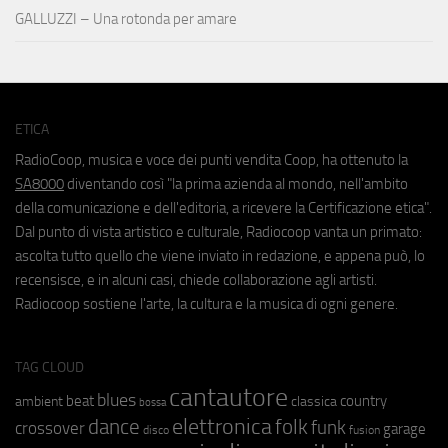
GALLUZZI – Una rotonda per amare
ETICA
RadioCoop, musica e voce dei punti vendita Coop, ha ottenuto la
SA8000
diventando così "la prima azienda al mondo, nell'ambito
della comunicazione e dell'editoria, a ricevere la Certificazione etica".
Dal punto di vista artistico e culturale, Radiocoop vanta un primato:
ascolta tutto quello che viene inviato in redazione, e appena può, lo
recensisce, e in alcuni casi, chiede collaborazione agli artisti.
Radiocoop sostiene l'arte, la cultura e la musica di ogni genere.
TAG CLOUD
cantautore
blues
beat
country
ambient
classica
bossa
elettronica
dance
folk
funk
crossover
garage
fusion
disco