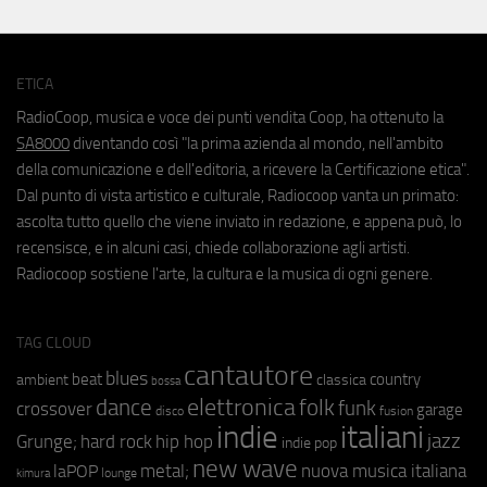
ETICA
RadioCoop, musica e voce dei punti vendita Coop, ha ottenuto la
SA8000
diventando così "la prima azienda al mondo, nell'ambito
della comunicazione e dell'editoria, a ricevere la Certificazione etica".
Dal punto di vista artistico e culturale, Radiocoop vanta un primato:
ascolta tutto quello che viene inviato in redazione, e appena può, lo
recensisce, e in alcuni casi, chiede collaborazione agli artisti.
Radiocoop sostiene l'arte, la cultura e la musica di ogni genere.
TAG CLOUD
cantautore
blues
beat
country
ambient
classica
bossa
elettronica
dance
folk
funk
crossover
garage
fusion
disco
indie
italiani
jazz
hip hop
Grunge;
hard rock
indie pop
new wave
metal;
nuova musica italiana
laPOP
lounge
kimura