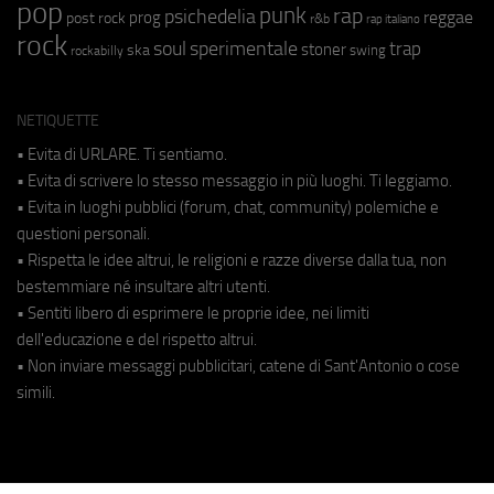
pop
punk
rap
psichedelia
reggae
prog
post rock
r&b
rap italiano
rock
soul
sperimentale
trap
stoner
ska
swing
rockabilly
NETIQUETTE
• Evita di URLARE. Ti sentiamo.
• Evita di scrivere lo stesso messaggio in più luoghi. Ti leggiamo.
• Evita in luoghi pubblici (forum, chat, community) polemiche e
questioni personali.
• Rispetta le idee altrui, le religioni e razze diverse dalla tua, non
bestemmiare né insultare altri utenti.
• Sentiti libero di esprimere le proprie idee, nei limiti
dell'educazione e del rispetto altrui.
• Non inviare messaggi pubblicitari, catene di Sant'Antonio o cose
simili.