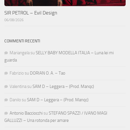
SIR PETROL – Evil Design
06/08/2026
COMMENTI RECENTI
Mariangela
su
SELLY BABY MODELLA ITALIA – Luna lei mi
guarda
Fabrizio
su
DORIAN O. A. – Tao
Valentina
su
SAM D – Leggera – (Prod. Manqc)
Danilo
su
SAM D – Leggera – (Prod. Manqc)
Antonio Bacciocchi
su
STEFANO SPAZZI / IVANO MAGI
GALLUZZI – Una rotonda per amare