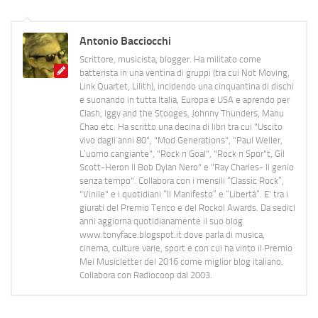
Antonio Bacciocchi
Scrittore, musicista, blogger. Ha militato come
batterista in una ventina di gruppi (tra cui Not Moving,
Link Quartet, Lilith), incidendo una cinquantina di dischi
e suonando in tutta Italia, Europa e USA e aprendo per
Clash, Iggy and the Stooges, Johnny Thunders, Manu
Chao etc. Ha scritto una decina di libri tra cui "Uscito
vivo dagli anni 80", "Mod Generations", "Paul Weller,
L’uomo cangiante", "Rock n Goal", "Rock n Spor"t, Gil
Scott-Heron Il Bob Dylan Nero" e "Ray Charles- Il genio
senza tempo". Collabora con i mensili “Classic Rock”,
"Vinile" e i quotidiani “Il Manifesto” e “Libertà”. E' tra i
giurati del Premio Tenco e del Rockol Awards. Da sedici
anni aggiorna quotidianamente il suo blog
www.tonyface.blogspot.it dove parla di musica,
cinema, culture varie, sport e con cui ha vinto il Premio
Mei Musicletter del 2016 come miglior blog italiano.
Collabora con Radiocoop dal 2003.