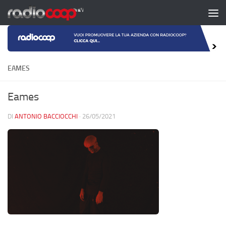
Salta al contenuto
EAMES
Eames
DI
ANTONIO BACCIOCCHI
·
26/05/2021