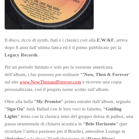
Il disco, ricco di synth, fiati e i classici cori alla
E.W:&F
, arriva
dopo 8 anni dall’ultima fatica ed è il primo pubblicato per la
Legacy Records
.
Per un periodo limitato e solo per la versione americana
dell’album, i fan possono pre-ordinare “
’Now, Then & Forever
’
sul sito
www.NowThenandForever.com
e ricevere una copia
personalizzata, con il proprio nome scritto sull’album.
Oltre alla bella “
My Promise
” primo estratto dall’album, segnalo
“
Sign On
” funk Ballad con le loro voci in falsetto, “
Guiding
Lights
” lento con la classica intro del gruppo densa di pathos, una
pausa strumentale di chitarra acustica in “
Belo Horizonte
” (per
ricordare l’antica passione per il Brasile), atmosfere Lounge in
“
Splashes
” e la disco 70 tribaleggiante di “
Dance Floor
“.