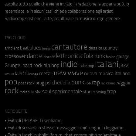
ascolta tutto quello che viene inviato in redazione, e appena può, lo
recensisce, e in alcuni casi, chiede collaborazione agli artisti.
Radiocoop sostiene l'arte, la cultura e la musica di ogni genere.
TAG CLOUD
cantautore
blues
beat
country
ambient
classica
bossa
elettronica
dance
folk
funk
crossover
garage
fusion
disco
indie
italiani
jazz
hip hop
Grunge;
hard rock
indie pop
new wave
metal;
nuova musica italiana
laPOP
lounge
kimura
pop
punk
rap
psichedelia
reggae
prog
post rock
r&b
rap italiano
rock
soul
sperimentale
trap
stoner
ska
swing
rockabilly
NETIQUETTE
• Evita di URLARE. Ti sentiamo.
• Evita di scrivere lo stesso messaggio in più luoghi. Ti leggiamo.
• Evita in luoghi pubblici (forum, chat, community) polemiche e