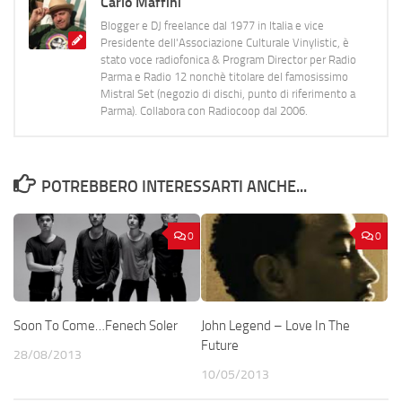
Carlo Maffini
Blogger e DJ freelance dal 1977 in Italia e vice
Presidente dell'Associazione Culturale Vinylistic, è
stato voce radiofonica & Program Director per Radio
Parma e Radio 12 nonchè titolare del famosissimo
Mistral Set (negozio di dischi, punto di riferimento a
Parma). Collabora con Radiocoop dal 2006.
POTREBBERO INTERESSARTI ANCHE...
0
0
Soon To Come…Fenech Soler
John Legend – Love In The
Future
28/08/2013
10/05/2013