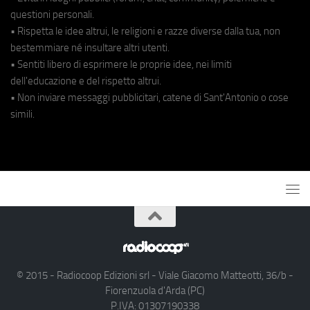
questioni personali.
• Rispetta le idee altrui, le religioni e razze diverse dalla tua, non
bestemmiare né insultare altri utenti.
• Sentiti libero di esprimere le proprie idee, nei limiti
dell'educazione e del rispetto altrui.
• Non inviare messaggi pubblicitari, catene di Sant'Antonio o cose
simili.
© 2015 - Radiocoop Edizioni srl - Viale Giacomo Matteotti, 36/b -
Fiorenzuola d'Arda (PC)
P.IVA: 01307190338