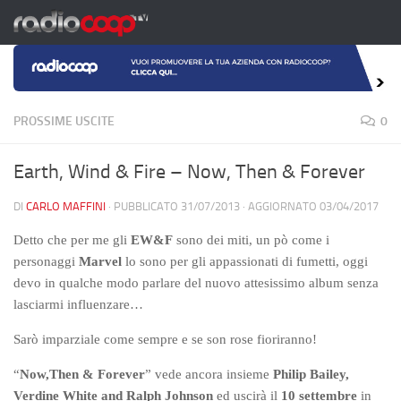
Salta al contenuto
PROSSIME USCITE
0
Earth, Wind & Fire – Now, Then & Forever
DI
CARLO MAFFINI
· PUBBLICATO
31/07/2013
· AGGIORNATO
03/04/2017
Detto che per me gli
EW&F
sono dei miti, un pò come i
personaggi
Marvel
lo sono per gli appassionati di fumetti, oggi
devo in qualche modo parlare del nuovo attesissimo album senza
lasciarmi influenzare…
Sarò imparziale come sempre e se son rose fioriranno!
“
Now,Then & Forever
” vede ancora insieme
Philip Bailey,
Verdine White and Ralph Johnson
ed uscirà il
10 settembre
in