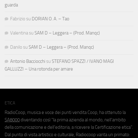
guarda
Fabrizio
su
DORIAN O. A. – Tao
Valentina
su
SAM D – Leggera – (Prod. Manqc)
Danilo
su
SAM D – Leggera – (Prod. Manqc)
Antonio Bacciocchi
su
STEFANO SPAZZI / IVANO MAGI
GALLUZZI – Una rotonda per amare
ETICA
RadioCoop, musica e voce dei punti vendita Coop, ha ottenuto la
SA8000
diventando così "la prima azienda al mondo, nell'ambito
della comunicazione e dell'editoria, a ricevere la Certificazione etica".
Dal punto di vista artistico e culturale, Radiocoop vanta un primato: