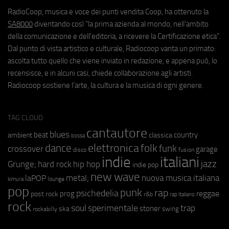
RadioCoop, musica e voce dei punti vendita Coop, ha ottenuto la
SA8000
diventando così "la prima azienda al mondo, nell'ambito
della comunicazione e dell'editoria, a ricevere la Certificazione etica".
Dal punto di vista artistico e culturale, Radiocoop vanta un primato:
ascolta tutto quello che viene inviato in redazione, e appena può, lo
recensisce, e in alcuni casi, chiede collaborazione agli artisti.
Radiocoop sostiene l'arte, la cultura e la musica di ogni genere.
TAG CLOUD
cantautore
blues
beat
country
ambient
classica
bossa
elettronica
dance
folk
funk
crossover
garage
fusion
disco
indie
italiani
jazz
hip hop
Grunge;
hard rock
indie pop
new wave
metal;
nuova musica italiana
laPOP
lounge
kimura
pop
punk
rap
psichedelia
reggae
prog
post rock
r&b
rap italiano
rock
soul
sperimentale
trap
stoner
ska
swing
rockabilly