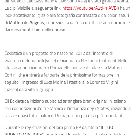
dei video di Leo Gassmann e Ciao Sono Vale) è stato girato a
Roma
.
La clip (visibile al seguente link:
https://youtu.be/A2tj-1JAVBI
) ha un
look accattivante, grazie alla fotografia contrastata e dai colori saturi
di
Matteo de Angelis
, impreziosita dall’uso di ottiche anamorfiche e
dai movimenti fluidi delle riprese.
Ecklettica è un progetto che nasce nel 2012 dall’incontro di
Gianmarco Romanelli (voce) e Gianmarco Restante (batteria). Nello
stesso anno, Gianmarco Romanelli conosce il chitarrista Matteo
Cortini, che entrerà a far parte della primissima formazione. In
seguito, l’ingresso di Luca Molinari (tastiera) e Lorenzo Virgini
(basso) darà vita al gruppo.
Gli
Ecklettica
iniziano subito ad arrangiare brani originali in italiano
con connotazioni d’oltre Manica e l’influenza degli States, iniziando a
calcare quasi tutti i palchi di Roma, dai più piccoli ai più importanti.
Durante le registrazioni del loro primo EP dal titolo
“IL TUO
PROFILO MIGLIORE”
incontrano Roberto Cola, attuale produttore