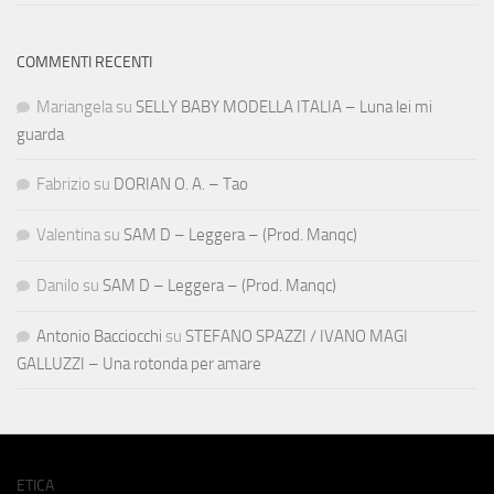
COMMENTI RECENTI
Mariangela
su
SELLY BABY MODELLA ITALIA – Luna lei mi
guarda
Fabrizio
su
DORIAN O. A. – Tao
Valentina
su
SAM D – Leggera – (Prod. Manqc)
Danilo
su
SAM D – Leggera – (Prod. Manqc)
Antonio Bacciocchi
su
STEFANO SPAZZI / IVANO MAGI
GALLUZZI – Una rotonda per amare
ETICA