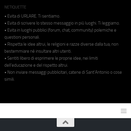
NETIQUETTE
• Evita di URLARE. Ti sentiamo.
• Evita di scrivere lo stesso messaggio in più luoghi. Ti leggiamo.
• Evita in luoghi pubblici (forum, chat, community) polemiche e
questioni personali.
• Rispetta le idee altrui, le religioni e razze diverse dalla tua, non
bestemmiare né insultare altri utenti.
• Sentiti libero di esprimere le proprie idee, nei limiti
dell'educazione e del rispetto altrui.
• Non inviare messaggi pubblicitari, catene di Sant'Antonio o cose
simili.