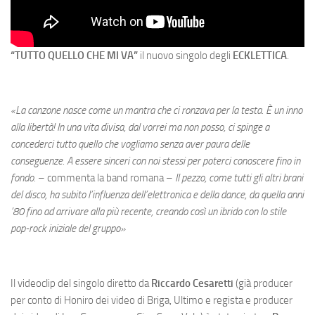
“TUTTO QUELLO CHE MI VA”
il nuovo singolo degli
ECKLETTICA
.
«La canzone nasce come un mantra che ci ronzava per la testa. È un inno
alla libertà! In una vita divisa, dal vorrei ma non posso, ci spinge a
concederci tutto quello che vogliamo senza aver paura delle
conseguenze. A essere sinceri con noi stessi per poterci conoscere fino in
fondo.
– commenta la band romana –
Il pezzo, come tutti gli altri brani
del disco, ha subito l’influenza dell’elettronica e della dance, da quella anni
’80 fino ad arrivare alla più recente, creando così un ibrido con lo stile
pop-rock iniziale del gruppo»
Il videoclip del singolo diretto da
Riccardo Cesaretti
(già producer
per conto di Honiro dei video di Briga, Ultimo e regista e producer