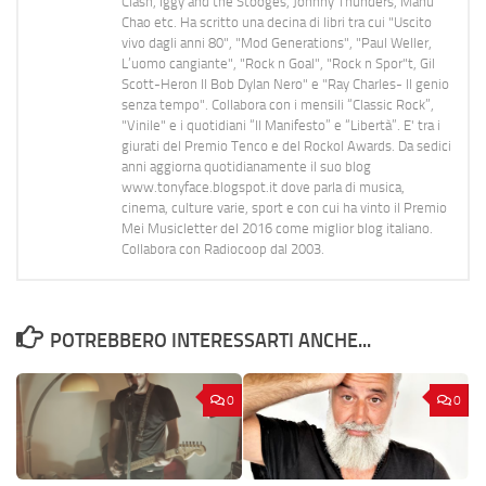
Clash, Iggy and the Stooges, Johnny Thunders, Manu
Chao etc. Ha scritto una decina di libri tra cui "Uscito
vivo dagli anni 80", "Mod Generations", "Paul Weller,
L’uomo cangiante", "Rock n Goal", "Rock n Spor"t, Gil
Scott-Heron Il Bob Dylan Nero" e "Ray Charles- Il genio
senza tempo". Collabora con i mensili “Classic Rock”,
"Vinile" e i quotidiani “Il Manifesto” e “Libertà”. E' tra i
giurati del Premio Tenco e del Rockol Awards. Da sedici
anni aggiorna quotidianamente il suo blog
www.tonyface.blogspot.it dove parla di musica,
cinema, culture varie, sport e con cui ha vinto il Premio
Mei Musicletter del 2016 come miglior blog italiano.
Collabora con Radiocoop dal 2003.
POTREBBERO INTERESSARTI ANCHE...
0
0