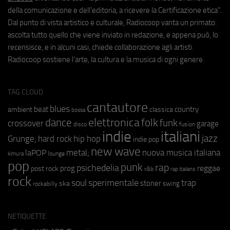
della comunicazione e dell'editoria, a ricevere la Certificazione etica".
Dal punto di vista artistico e culturale, Radiocoop vanta un primato:
ascolta tutto quello che viene inviato in redazione, e appena può, lo
recensisce, e in alcuni casi, chiede collaborazione agli artisti.
Radiocoop sostiene l'arte, la cultura e la musica di ogni genere.
TAG CLOUD
cantautore
blues
beat
country
ambient
classica
bossa
elettronica
dance
folk
funk
crossover
garage
fusion
disco
indie
italiani
jazz
hip hop
Grunge;
hard rock
indie pop
new wave
metal;
nuova musica italiana
laPOP
lounge
kimura
pop
punk
rap
psichedelia
reggae
prog
post rock
r&b
rap italiano
rock
soul
sperimentale
trap
stoner
ska
swing
rockabilly
NETIQUETTE