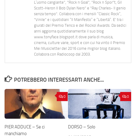
L’uomo cangiante", "Rock n Goal", "Rock n Spor"t, Gil
Scott-Heron Il Bob Dylan Nero" e "Ray Charles- Il genio
senza tempo". Collabora con i mensili “Classic Rock”,
"Vinile" e i quotidiani “Il Manifesto” e “Libertà”. E' tra i
giurati del Premio Tenco e del Rockol Awards. Da sedici
anni aggiorna quotidianamente il suo blog
www.tonyface.blogspot.it dove parla di musica,
cinema, culture varie, sport e con cui ha vinto il Premio
Mei Musicletter del 2016 come miglior blog italiano.
Collabora con Radiocoop dal 2003.
POTREBBERO INTERESSARTI ANCHE...
0
0
PIER ADDUCE – Se ci
DORSO – Solo
manchiamo