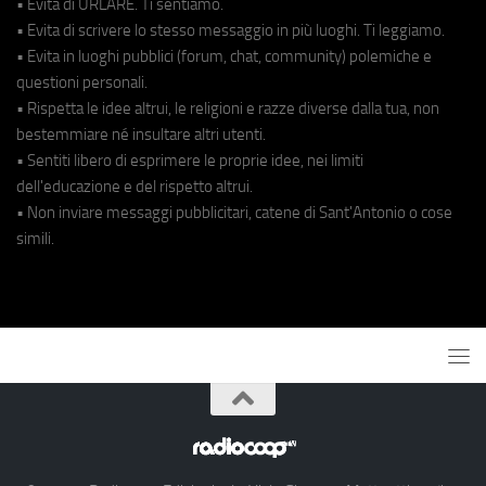
• Evita di URLARE. Ti sentiamo.
• Evita di scrivere lo stesso messaggio in più luoghi. Ti leggiamo.
• Evita in luoghi pubblici (forum, chat, community) polemiche e
questioni personali.
• Rispetta le idee altrui, le religioni e razze diverse dalla tua, non
bestemmiare né insultare altri utenti.
• Sentiti libero di esprimere le proprie idee, nei limiti
dell'educazione e del rispetto altrui.
• Non inviare messaggi pubblicitari, catene di Sant'Antonio o cose
simili.