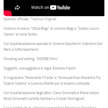
Sponsor ufficiale: “Twincurl Original”
Costumi di scena: “Ottica Biagi” di Lorenzo Biagi e “Soddu Luxury
Caress” di Irene Soddu
Con la partecipazione speciale di: Ginevra Giaccherini, Valentino Del
Nero e Sofia Giaccherini
Shooting and editing: “DEORB Films”
Soggetto, sceneggiatura e regia: Edoardo Fiacchi
Si ringraziano “Ristorante Il Fanta” e “Aviosuperficie Aliscarlino Fly
Scabris Scarlino” e Lorenzo Melillo per le location utilizzate
Con la partecipazione degli attori: Dario Simonatti e Maria Letizia
Rossi Simonatti Carlotta Gamberi e Cristian Romagnoli
Con il contributo di: “Agenzia immobiliare Niccolaini” “Gioielleria