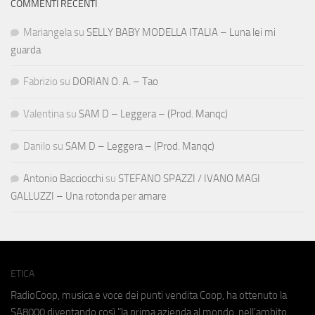
COMMENTI RECENTI
Mariangela
su
SELLY BABY MODELLA ITALIA – Luna lei mi
guarda
Fabrizio
su
DORIAN O. A. – Tao
Valentina
su
SAM D – Leggera – (Prod. Manqc)
Danilo
su
SAM D – Leggera – (Prod. Manqc)
Antonio Bacciocchi
su
STEFANO SPAZZI / IVANO MAGI
GALLUZZI – Una rotonda per amare
ETICA
RadioCoop, musica e voce dei punti vendita Coop, ha ottenuto la
SA8000
diventando così "la prima azienda al mondo, nell'ambito