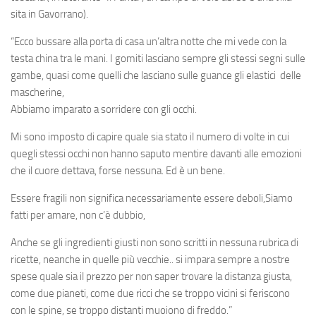
sita in Gavorrano).
“Ecco bussare alla porta di casa un’altra notte che mi vede con la
testa china tra le mani. I gomiti lasciano sempre gli stessi segni sulle
gambe, quasi come quelli che lasciano sulle guance gli elastici delle
mascherine,
Abbiamo imparato a sorridere con gli occhi.
Mi sono imposto di capire quale sia stato il numero di volte in cui
quegli stessi occhi non hanno saputo mentire davanti alle emozioni
che il cuore dettava, forse nessuna. Ed è un bene.
Essere fragili non significa necessariamente essere deboli,Siamo
fatti per amare, non c’è dubbio,
Anche se gli ingredienti giusti non sono scritti in nessuna rubrica di
ricette, neanche in quelle più vecchie.. si impara sempre a nostre
spese quale sia il prezzo per non saper trovare la distanza giusta,
come due pianeti, come due ricci che se troppo vicini si feriscono
con le spine, se troppo distanti muoiono di freddo.”