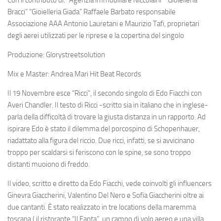
Bracci” “Gioielleria Giada” Raffaele Barbato responsabile
Associazione AAA Antonio Lauretani e Maurizio Tafi, proprietari
degli aerei utilizzati per le riprese e la copertina del singolo
Produzione: Glorystreetsolution
Mix e Master: Andrea Mari Hit Beat Records
Il 19 Novembre esce “Ricci”, il secondo singolo di Edo Fiacchi con
Averi Chandler. Il testo di Ricci -scritto sia in italiano che in inglese-
parla della difficoltà di trovare la giusta distanza in un rapporto. Ad
ispirare Edo è stato il dilemma del porcospino di Schopenhauer,
riadattato alla figura del riccio. Due ricci, infatti, se si avvicinano
troppo per scaldarsi si feriscono con le spine, se sono troppo
distanti muoiono di freddo.
Il video, scritto e diretto da Edo Fiacchi, vede coinvolti gli influencers
Ginevra Giaccherini, Valentino Del Nero e Sofia Giaccherini oltre ai
due cantanti. È stato realizzato in tre locations della maremma
toscana ( il ristorante “Il Fanta”, un campo di volo aereo e una villa