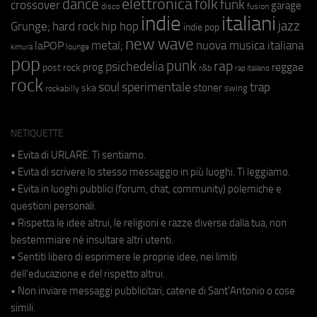
elettronica
dance
folk
funk
crossover
garage
fusion
disco
indie
italiani
jazz
hip hop
Grunge;
hard rock
indie pop
new wave
metal;
nuova musica italiana
laPOP
lounge
kimura
pop
punk
rap
psichedelia
reggae
prog
post rock
r&b
rap italiano
rock
soul
sperimentale
trap
stoner
ska
swing
rockabilly
NETIQUETTE
• Evita di URLARE. Ti sentiamo.
• Evita di scrivere lo stesso messaggio in più luoghi. Ti leggiamo.
• Evita in luoghi pubblici (forum, chat, community) polemiche e
questioni personali.
• Rispetta le idee altrui, le religioni e razze diverse dalla tua, non
bestemmiare né insultare altri utenti.
• Sentiti libero di esprimere le proprie idee, nei limiti
dell'educazione e del rispetto altrui.
• Non inviare messaggi pubblicitari, catene di Sant'Antonio o cose
simili.