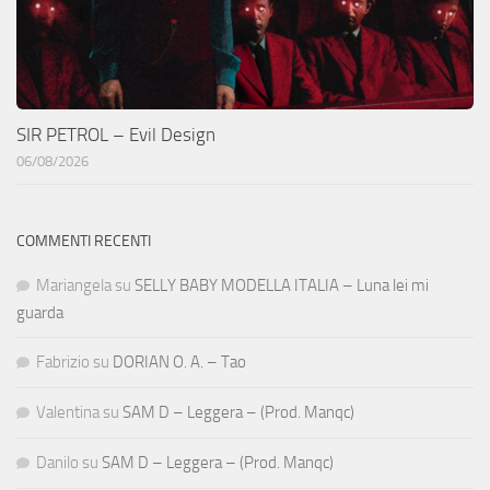
SIR PETROL – Evil Design
06/08/2026
COMMENTI RECENTI
Mariangela
su
SELLY BABY MODELLA ITALIA – Luna lei mi
guarda
Fabrizio
su
DORIAN O. A. – Tao
Valentina
su
SAM D – Leggera – (Prod. Manqc)
Danilo
su
SAM D – Leggera – (Prod. Manqc)