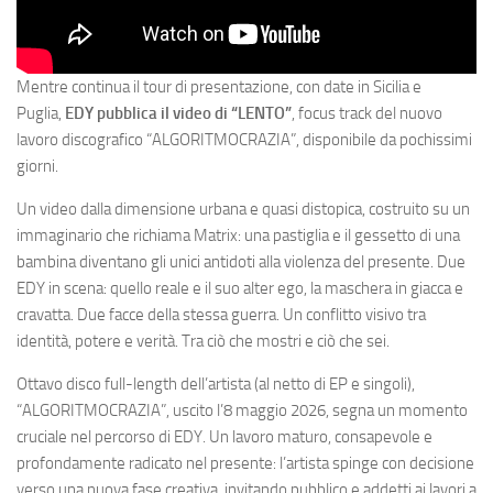
Mentre continua il tour di presentazione, con date in Sicilia e
Puglia,
EDY pubblica il video di “LENTO”
, focus track del nuovo
lavoro discografico “ALGORITMOCRAZIA”, disponibile da pochissimi
giorni.
Un video dalla dimensione urbana e quasi distopica, costruito su un
immaginario che richiama Matrix: una pastiglia e il gessetto di una
bambina diventano gli unici antidoti alla violenza del presente. Due
EDY in scena: quello reale e il suo alter ego, la maschera in giacca e
cravatta. Due facce della stessa guerra. Un conflitto visivo tra
identità, potere e verità. Tra ciò che mostri e ciò che sei.
Ottavo disco full-length dell’artista (al netto di EP e singoli),
“ALGORITMOCRAZIA”, uscito l’8 maggio 2026, segna un momento
cruciale nel percorso di EDY. Un lavoro maturo, consapevole e
profondamente radicato nel presente: l’artista spinge con decisione
verso una nuova fase creativa, invitando pubblico e addetti ai lavori a