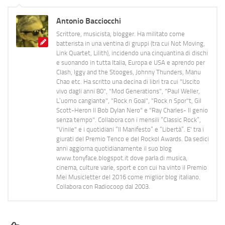
Antonio Bacciocchi
Scrittore, musicista, blogger. Ha militato come
batterista in una ventina di gruppi (tra cui Not Moving,
Link Quartet, Lilith), incidendo una cinquantina di dischi
e suonando in tutta Italia, Europa e USA e aprendo per
Clash, Iggy and the Stooges, Johnny Thunders, Manu
Chao etc. Ha scritto una decina di libri tra cui "Uscito
vivo dagli anni 80", "Mod Generations", "Paul Weller,
L’uomo cangiante", "Rock n Goal", "Rock n Spor"t, Gil
Scott-Heron Il Bob Dylan Nero" e "Ray Charles- Il genio
senza tempo". Collabora con i mensili “Classic Rock”,
"Vinile" e i quotidiani “Il Manifesto” e “Libertà”. E' tra i
giurati del Premio Tenco e del Rockol Awards. Da sedici
anni aggiorna quotidianamente il suo blog
www.tonyface.blogspot.it dove parla di musica,
cinema, culture varie, sport e con cui ha vinto il Premio
Mei Musicletter del 2016 come miglior blog italiano.
Collabora con Radiocoop dal 2003.