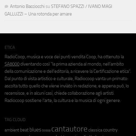
Antonio Bacciocchi
su
STEFANO SPAZZI / IVANO MAGI
GALLUZZI – Una rotonda per amare
ETICA
RadioCoop, musica e voce dei punti vendita Coop, ha ottenuto la
SA8000
diventando così "la prima azienda al mondo, nell'ambito
della comunicazione e dell'editoria, a ricevere la Certificazione etica".
Dal punto di vista artistico e culturale, Radiocoop vanta un primato:
ascolta tutto quello che viene inviato in redazione, e appena può, lo
recensisce, e in alcuni casi, chiede collaborazione agli artisti.
Radiocoop sostiene l'arte, la cultura e la musica di ogni genere.
TAG CLOUD
cantautore
blues
beat
country
ambient
classica
bossa