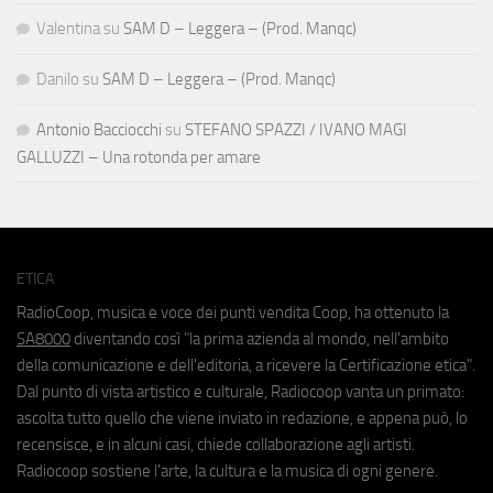
Valentina
su
SAM D – Leggera – (Prod. Manqc)
Danilo
su
SAM D – Leggera – (Prod. Manqc)
Antonio Bacciocchi
su
STEFANO SPAZZI / IVANO MAGI
GALLUZZI – Una rotonda per amare
ETICA
RadioCoop, musica e voce dei punti vendita Coop, ha ottenuto la
SA8000
diventando così "la prima azienda al mondo, nell'ambito
della comunicazione e dell'editoria, a ricevere la Certificazione etica".
Dal punto di vista artistico e culturale, Radiocoop vanta un primato:
ascolta tutto quello che viene inviato in redazione, e appena può, lo
recensisce, e in alcuni casi, chiede collaborazione agli artisti.
Radiocoop sostiene l'arte, la cultura e la musica di ogni genere.