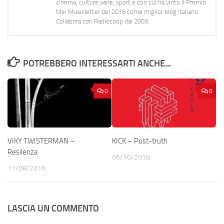
cinema, culture varie, sport e con cui ha vinto il Premio
Mei Musicletter del 2016 come miglior blog italiano.
Collabora con Radiocoop dal 2003.
POTREBBERO INTERESSARTI ANCHE...
0
0
VIKY TWISTERMAN –
KICK – Post-truth
Resilenza
06/10/2018
11/08/2016
LASCIA UN COMMENTO