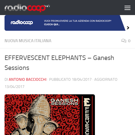
Salta al contenuto
NUOVA MUSICA ITALIANA
0
EFFERVESCENT ELEPHANTS – Ganesh
Sessions
DI
ANTONIO BACCIOCCHI
· PUBBLICATO
18/04/2017
· AGGIORNATO
13/04/2017