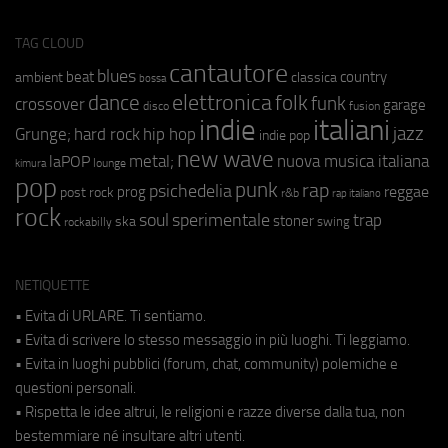
TAG CLOUD
cantautore
blues
beat
country
ambient
classica
bossa
elettronica
dance
folk
funk
crossover
garage
fusion
disco
indie
italiani
jazz
hip hop
Grunge;
hard rock
indie pop
new wave
metal;
nuova musica italiana
laPOP
lounge
kimura
pop
punk
rap
psichedelia
reggae
prog
post rock
r&b
rap italiano
rock
soul
sperimentale
trap
stoner
ska
swing
rockabilly
NETIQUETTE
• Evita di URLARE. Ti sentiamo.
• Evita di scrivere lo stesso messaggio in più luoghi. Ti leggiamo.
• Evita in luoghi pubblici (forum, chat, community) polemiche e
questioni personali.
• Rispetta le idee altrui, le religioni e razze diverse dalla tua, non
bestemmiare né insultare altri utenti.