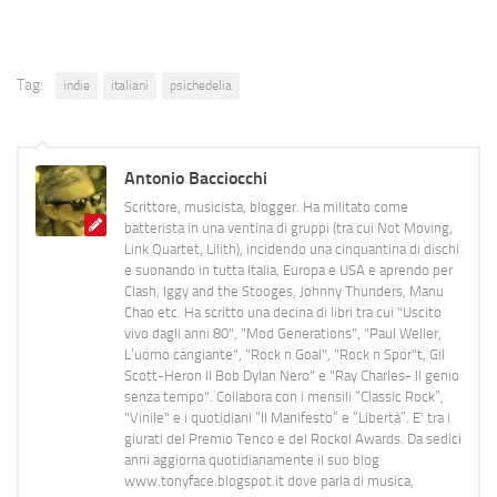
Tag:
indie
italiani
psichedelia
Antonio Bacciocchi
Scrittore, musicista, blogger. Ha militato come
batterista in una ventina di gruppi (tra cui Not Moving,
Link Quartet, Lilith), incidendo una cinquantina di dischi
e suonando in tutta Italia, Europa e USA e aprendo per
Clash, Iggy and the Stooges, Johnny Thunders, Manu
Chao etc. Ha scritto una decina di libri tra cui "Uscito
vivo dagli anni 80", "Mod Generations", "Paul Weller,
L’uomo cangiante", "Rock n Goal", "Rock n Spor"t, Gil
Scott-Heron Il Bob Dylan Nero" e "Ray Charles- Il genio
senza tempo". Collabora con i mensili “Classic Rock”,
"Vinile" e i quotidiani “Il Manifesto” e “Libertà”. E' tra i
giurati del Premio Tenco e del Rockol Awards. Da sedici
anni aggiorna quotidianamente il suo blog
www.tonyface.blogspot.it dove parla di musica,