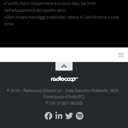
• Sentiti libero di esprimere le proprie idee, nei limiti
dell'educazione e del rispetto altrui.
• Non inviare messaggi pubblicitari, catene di Sant'Antonio o cose
simili.
© 2015 - Radiocoop Edizioni srl - Viale Giacomo Matteotti, 36/b -
Fiorenzuola d'Arda (PC)
P.IVA: 01307190338