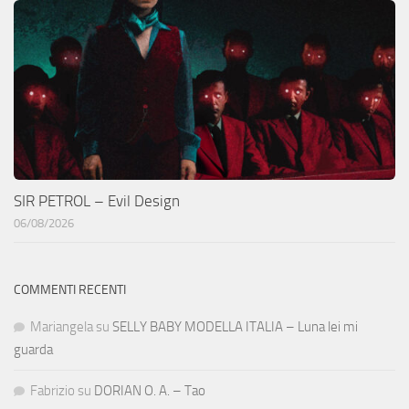
SIR PETROL – Evil Design
06/08/2026
COMMENTI RECENTI
Mariangela
su
SELLY BABY MODELLA ITALIA – Luna lei mi
guarda
Fabrizio
su
DORIAN O. A. – Tao