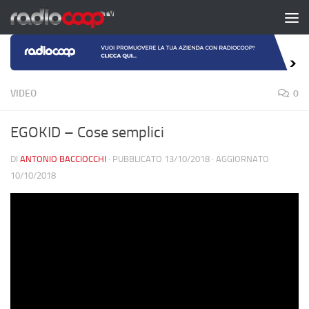
Salta al contenuto
VIDEO
0
EGOKID – Cose semplici
DI
ANTONIO BACCIOCCHI
· PUBBLICATO
13/10/2018
· AGGIORNATO
10/10/2018