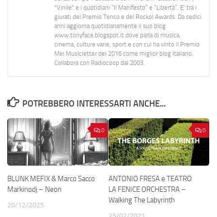
"Vinile" e i quotidiani “Il Manifesto” e “Libertà”. E' tra i
giurati del Premio Tenco e del Rockol Awards. Da sedici
anni aggiorna quotidianamente il suo blog
www.tonyface.blogspot.it dove parla di musica,
cinema, culture varie, sport e con cui ha vinto il Premio
Mei Musicletter del 2016 come miglior blog italiano.
Collabora con Radiocoop dal 2003.
POTREBBERO INTERESSARTI ANCHE...
0
0
BLUNK MEFIX & Marco Sacco
ANTONIO FRESA e TEATRO
Markinodj – Neon
LA FENICE ORCHESTRA –
Walking The Labyrinth
20/12/2025
25/07/2021