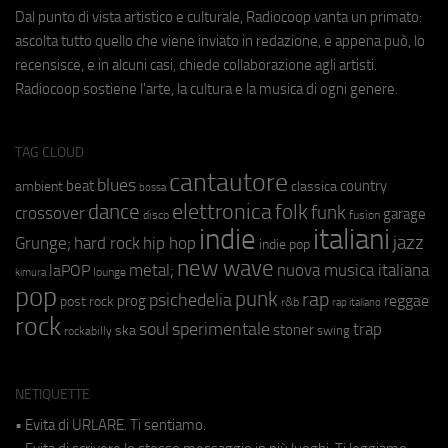
Dal punto di vista artistico e culturale, Radiocoop vanta un primato:
ascolta tutto quello che viene inviato in redazione, e appena può, lo
recensisce, e in alcuni casi, chiede collaborazione agli artisti.
Radiocoop sostiene l'arte, la cultura e la musica di ogni genere.
TAG CLOUD
cantautore
blues
beat
country
ambient
classica
bossa
elettronica
dance
folk
funk
crossover
garage
fusion
disco
indie
italiani
jazz
hip hop
Grunge;
hard rock
indie pop
new wave
metal;
nuova musica italiana
laPOP
lounge
kimura
pop
punk
rap
psichedelia
reggae
prog
post rock
r&b
rap italiano
rock
soul
sperimentale
trap
stoner
ska
swing
rockabilly
NETIQUETTE
• Evita di URLARE. Ti sentiamo.