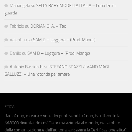
Mariangela
su
SELLY BABY MODELLA ITALIA – Luna lei mi
guarda
Fabrizio
su
DORIAN O. A. – Tao
Valentina
su
SAM D – Leggera – (Prod. Manqc)
Danilo
su
SAM D – Leggera – (Prod. Manqc)
Antonio Bacciocchi
su
STEFANO SPAZZI / IVANO MAGI
GALLUZZI – Una rotonda per amare
ETICA
RadioCoop, musica e voce dei punti vendita Coop, ha ottenuto la
SA8000
diventando così "la prima azienda al mondo, nell'ambito
della comunicazione e dell'editoria, a ricevere la Certificazione etica".