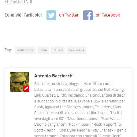
Etichetta : INRI
Condividi l'articolo:
on Twitter
on Facebook
Tag:
elettronica
indie
italiani
new wave
Antonio Bacciocchi
Scrittore, musicista, blogger. Ha militato come
batterista in una ventina di gruppi (tra cui Not Moving,
Link Quartet, Lilith), incidendo una cinquantina di dischi
e suonando in tutta Italia, Europa e USA e aprendo per
Clash, Iggy and the Stooges, Johnny Thunders, Manu
Chao etc. Ha scritto una decina di libri tra cui "Uscito
vivo dagli anni 80", "Mod Generations", "Paul Weller,
L’uomo cangiante", "Rock n Goal", "Rock n Spor"t, Gil
Scott-Heron Il Bob Dylan Nero" e "Ray Charles- Il genio
senza tempo". Collabora con i mensili “Classic Rock”,