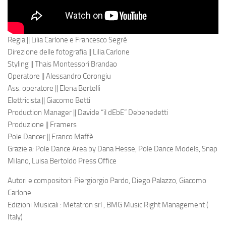
Regia || Lilia Carlone e Francesco Segrè
Direzione delle fotografia || Lilia Carlone
Styling || Thais Montessori Brandao
Operatore || Alessandro Corongiu
Ass. operatore || Elena Bertelli
Elettricista || Giacomo Betti
Production Manager || Davide “il dEbE” Debenedetti
Produzione || Framers
Pole Dancer || Franco Maffè
Grazie a: Pole Dance Area by Dana Hesse, Pole Dance Models, Snap
Milano, Luisa Bertoldo Press Office
Autori e compositori: Piergiorgio Pardo, Diego Palazzo, Giacomo
Carlone
Edizioni Musicali : Metatron srl , BMG Music Right Management (
Italy)