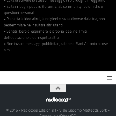
• Evita di scrivere lo stesso messaggio in più luoghi. Ti leggiamo.
• Evita in luoghi pubblici (forum, chat, community) polemiche e
questioni personali.
• Rispetta le idee altrui, le religioni e razze diverse dalla tua, non
bestemmiare né insultare altri utenti.
• Sentiti libero di esprimere le proprie idee, nei limiti
dell'educazione e del rispetto altrui.
• Non inviare messaggi pubblicitari, catene di Sant'Antonio o cose
simili.
© 2015 - Radiocoop Edizioni srl - Viale Giacomo Matteotti, 36/b -
Fiorenzuola d'Arda (PC)