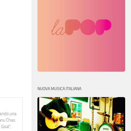
NUOVA MUSICA ITALIANA
idendo una
Manu Chao
 Goal",