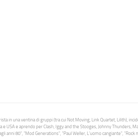
ista in una ventina di gruppi (tra cui Not Moving, Link Quartet, Lilith), inc
uropa e USA e aprendo per Clash, Iggy and the Stooges, Johnny Thunders, 
o dagli anni 80", "Mod Generations", "Paul Weller, L’uomo cangiante", "Rock n