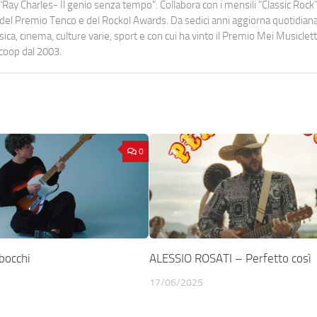
Ray Charles- Il genio senza tempo". Collabora con i mensili “Classic Rock”,
urati del Premio Tenco e del Rockol Awards. Da sedici anni aggiorna quotidia
a, cinema, culture varie, sport e con cui ha vinto il Premio Mei Musiclett
ocoop dal 2003.
0
bocchi
ALESSIO ROSATI – Perfetto così
17/06/2025