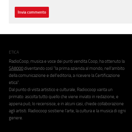
ETICA
RadioCoop, musica e voce dei punti vendita Coop, ha ottenuto la
SA8000
diventando così "la prima azienda al mondo, nell'ambito
della comunicazione e dell'editoria, a ricevere la Certificazione
etica".
Dal punto di vista artistico e culturale, Radiocoop vanta un
primato: ascolta tutto quello che viene inviato in redazione, e
appena può, lo recensisce, e in alcuni casi, chiede collaborazione
agli artisti. Radiocoop sostiene l'arte, la cultura e la musica di ogni
genere.