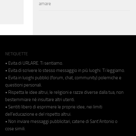
amare
NETIQUETTE
• Evita di URLARE. Ti sentiamo.
• Evita di scrivere lo stesso messaggio in più luoghi. Ti leggiamo.
• Evita in luoghi pubblici (forum, chat, community) polemiche e
questioni personali.
• Rispetta le idee altrui, le religioni e razze diverse dalla tua, non
bestemmiare né insultare altri utenti.
• Sentiti libero di esprimere le proprie idee, nei limiti
dell'educazione e del rispetto altrui.
• Non inviare messaggi pubblicitari, catene di Sant'Antonio o
cose simili.