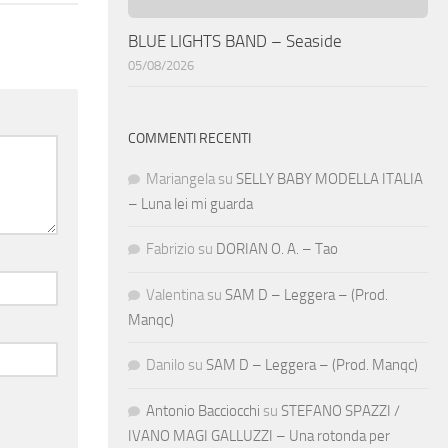
BLUE LIGHTS BAND – Seaside
05/08/2026
COMMENTI RECENTI
Mariangela
su
SELLY BABY MODELLA ITALIA
– Luna lei mi guarda
Fabrizio
su
DORIAN O. A. – Tao
Valentina
su
SAM D – Leggera – (Prod.
Manqc)
Danilo
su
SAM D – Leggera – (Prod. Manqc)
Antonio Bacciocchi
su
STEFANO SPAZZI /
IVANO MAGI GALLUZZI – Una rotonda per