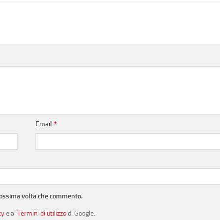
Email
*
prossima volta che commento.
cy
e ai
Termini di utilizzo
di Google.