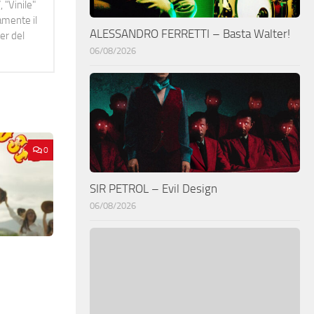
 "Vinile"
namente il
ALESSANDRO FERRETTI – Basta Walter!
er del
06/08/2026
0
SIR PETROL – Evil Design
06/08/2026