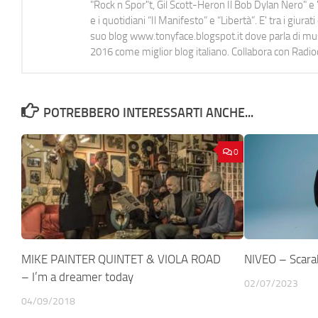
"Rock n Spor"t, Gil Scott-Heron Il Bob Dylan Nero" e "
e i quotidiani “Il Manifesto” e “Libertà”. E' tra i gi
suo blog www.tonyface.blogspot.it dove parla di music
2016 come miglior blog italiano. Collabora con Radi
POTREBBERO INTERESSARTI ANCHE...
0
MIKE PAINTER QUINTET & VIOLA ROAD
NIVEO – Scara
– I’m a dreamer today
02/07/2023
04/09/2018