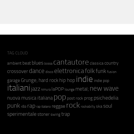
TAG CLOUD
cantautore
blues
beat
country
ambient
classica
bossa
elettronica
dance
folk
funk
crossover
fusion
disco
indie
hip hop
Grunge;
hard rock
garage
indie pop
italiani
new wave
jazz
metal;
laPOP
lounge
kimura
pop
psichedelia
nuova musica italiana
prog
post rock
rock
punk
rap
soul
reggae
ska
r&b
rockabilly
rap italiano
sperimentale
trap
stoner
swing