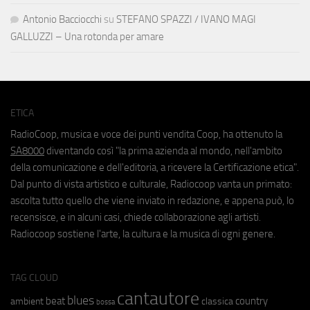
Antonio Bacciocchi
su
STEFANO SPAZZI / IVANO MAGI
GALLUZZI – Una rotonda per amare
ETICA
RadioCoop, musica e voce dei punti vendita Coop, ha ottenuto la
SA8000
diventando così "la prima azienda al mondo, nell'ambito
della comunicazione e dell'editoria, a ricevere la Certificazione etica".
Dal punto di vista artistico e culturale, Radiocoop vanta un primato:
ascolta tutto quello che viene inviato in redazione, e appena può, lo
recensisce, e in alcuni casi, chiede collaborazione agli artisti.
Radiocoop sostiene l'arte, la cultura e la musica di ogni genere.
TAG CLOUD
cantautore
blues
beat
country
ambient
classica
bossa