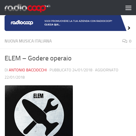
Salta al contenuto
NUOVA MUSICA ITALIANA
0
ELEM – Godere operaio
DI
ANTONIO BACCIOCCHI
· PUBBLICATO
24/01/2018
· AGGIORNATO
22/01/2018