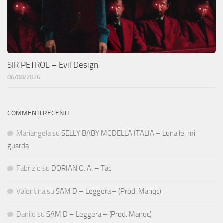
SIR PETROL – Evil Design
06/08/2026
COMMENTI RECENTI
Mariangela
su
SELLY BABY MODELLA ITALIA – Luna lei mi
guarda
Fabrizio
su
DORIAN O. A. – Tao
Valentina
su
SAM D – Leggera – (Prod. Manqc)
Danilo
su
SAM D – Leggera – (Prod. Manqc)