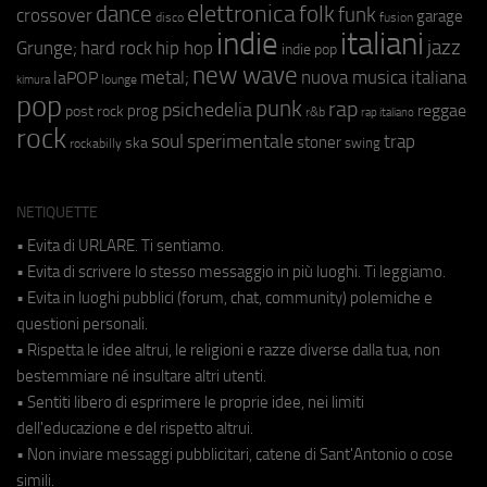
elettronica
dance
folk
funk
crossover
garage
fusion
disco
indie
italiani
jazz
hip hop
Grunge;
hard rock
indie pop
new wave
metal;
nuova musica italiana
laPOP
lounge
kimura
pop
punk
rap
psichedelia
reggae
prog
post rock
r&b
rap italiano
rock
soul
sperimentale
trap
stoner
ska
swing
rockabilly
NETIQUETTE
• Evita di URLARE. Ti sentiamo.
• Evita di scrivere lo stesso messaggio in più luoghi. Ti leggiamo.
• Evita in luoghi pubblici (forum, chat, community) polemiche e
questioni personali.
• Rispetta le idee altrui, le religioni e razze diverse dalla tua, non
bestemmiare né insultare altri utenti.
• Sentiti libero di esprimere le proprie idee, nei limiti
dell'educazione e del rispetto altrui.
• Non inviare messaggi pubblicitari, catene di Sant'Antonio o cose
simili.