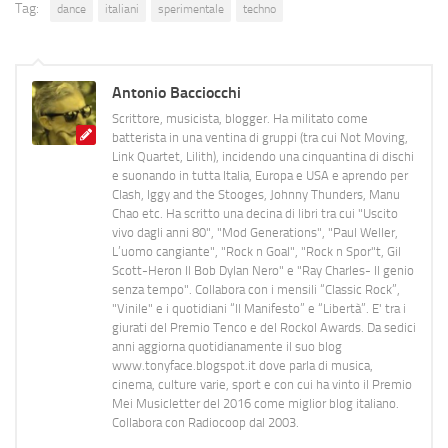
Tag:
dance
italiani
sperimentale
techno
Antonio Bacciocchi
Scrittore, musicista, blogger. Ha militato come
batterista in una ventina di gruppi (tra cui Not Moving,
Link Quartet, Lilith), incidendo una cinquantina di dischi
e suonando in tutta Italia, Europa e USA e aprendo per
Clash, Iggy and the Stooges, Johnny Thunders, Manu
Chao etc. Ha scritto una decina di libri tra cui "Uscito
vivo dagli anni 80", "Mod Generations", "Paul Weller,
L’uomo cangiante", "Rock n Goal", "Rock n Spor"t, Gil
Scott-Heron Il Bob Dylan Nero" e "Ray Charles- Il genio
senza tempo". Collabora con i mensili “Classic Rock”,
"Vinile" e i quotidiani “Il Manifesto” e “Libertà”. E' tra i
giurati del Premio Tenco e del Rockol Awards. Da sedici
anni aggiorna quotidianamente il suo blog
www.tonyface.blogspot.it dove parla di musica,
cinema, culture varie, sport e con cui ha vinto il Premio
Mei Musicletter del 2016 come miglior blog italiano.
Collabora con Radiocoop dal 2003.