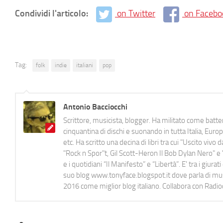
Condividi l'articolo:
on Twitter
on Facebo
Tag:
folk
indie
italiani
pop
Antonio Bacciocchi
Scrittore, musicista, blogger. Ha militato come batter
cinquantina di dischi e suonando in tutta Italia, E
etc. Ha scritto una decina di libri tra cui "Uscito viv
"Rock n Spor"t, Gil Scott-Heron Il Bob Dylan Nero" e "
e i quotidiani “Il Manifesto” e “Libertà”. E' tra i gi
suo blog www.tonyface.blogspot.it dove parla di music
2016 come miglior blog italiano. Collabora con Radi