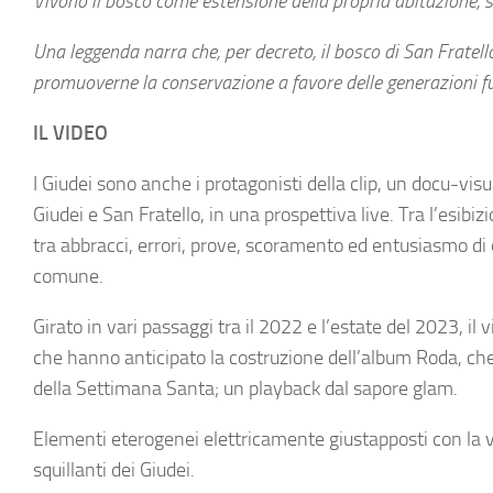
Vivono il bosco come estensione della propria abitazione, s
Una leggenda narra che, per decreto, il bosco di San Fratel
promuoverne la conservazione a favore delle generazioni f
IL VIDEO
I Giudei sono anche i protagonisti della clip, un docu-vi
Giudei e San Fratello, in una prospettiva live. Tra l’esibi
tra abbracci, errori, prove, scoramento ed entusiasmo di
comune.
Girato in vari passaggi tra il 2022 e l’estate del 2023, il
che hanno anticipato la costruzione dell’album Roda, che 
della Settimana Santa; un playback dal sapore glam.
Elementi eterogenei elettricamente giustapposti con la vel
squillanti dei Giudei.