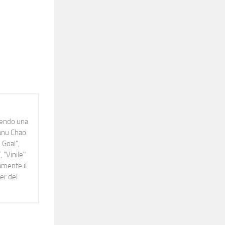
idendo una
Manu Chao
 Goal",
 "Vinile"
namente il
er del