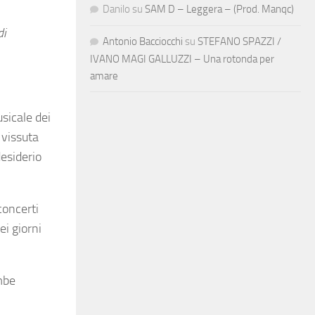
Danilo
su
SAM D – Leggera – (Prod. Manqc)
di
Antonio Bacciocchi
su
STEFANO SPAZZI /
IVANO MAGI GALLUZZI – Una rotonda per
amare
sicale dei
 vissuta
esiderio
concerti
ei giorni
ombe