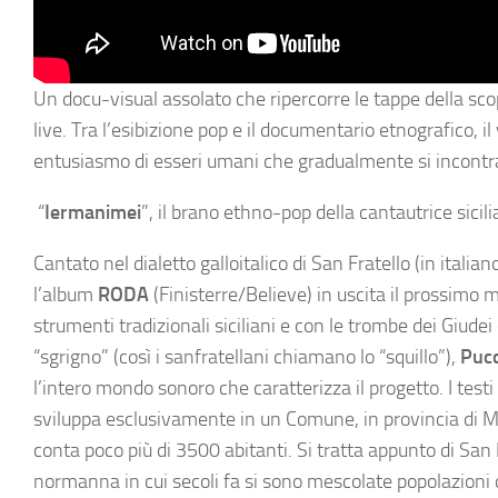
Un docu-visual assolato che ripercorre le tappe della sc
live. Tra l’esibizione pop e il documentario etnografico, i
entusiasmo di esseri umani che gradualmente si incontr
“
Iermanimei
”, il brano ethno-pop della cantautrice sicil
Cantato nel dialetto galloitalico di San Fratello (in itali
l’album
RODA
(Finisterre/Believe) in uscita il prossimo 
strumenti tradizionali siciliani e con le trombe dei Giudei
“sgrigno” (così i sanfratellani chiamano lo “squillo”),
Pucc
l’intero mondo sonoro che caratterizza il progetto. I testi 
sviluppa esclusivamente in un Comune, in provincia di Mes
conta poco più di 3500 abitanti. Si tratta appunto di San 
normanna in cui secoli fa si sono mescolate popolazioni 