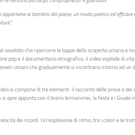
e ne sentono partecipi, comproprietari e guardiani.
lo appartiene ai bambini del paese; un modo poetico ed efficace 
uture”
.
sual assolato che ripercorre le tappe della scoperta umana e mu
zione pop e il documentario etnografico, il video esplode di vita
 esseri umani che gradualmente si incontrano intorno ad un d
 video si compone di tre elementi: il racconto delle prove e dei 
si apre appunto con il brano Iermanimei; la festa e i Giudei n
ocità dei ricordi. Un’esplosione di ritmo, tra i colori e le tr