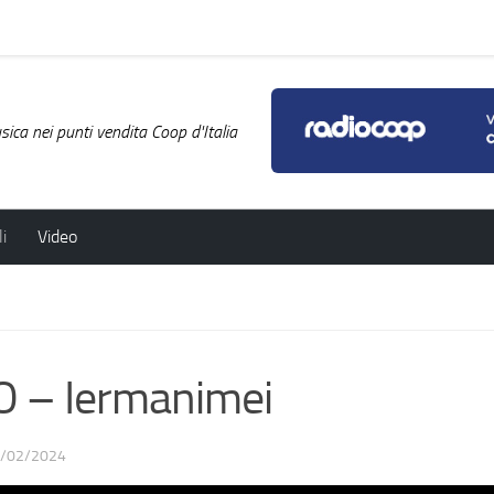
ica nei punti vendita Coop d'Italia
i
Video
– Iermanimei
/02/2024