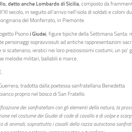
llo, detto anche Lombardo di Sicilia
, composto da frammenti
l’XI secolo, in seguito all’arrivo nell’isola di soldati e coloni d
originaria del Monferrato, in Piemonte.
progetto Psono
i Giudei
, figure tipiche della Settimana Santa: m
mente personaggi sopravvissuti ad antiche rappresentazioni sacr
i scatenano; ieratici nei loro preziosissimi costumi, un po’ gu
e melodie militari, ballabili e marce.
E.
o Guerrera, tradotta dalla poetessa sanfratellana Benedetta
ianco proprio nel bosco di San Fratello.
tificazione dei sanfratellani con gli elementi della natura, la pro
one nel costume dei Giudei di code di cavallo e di volpe e scarpe
o di animali, soprattutto i cavalli della razza autoctona sanfrat