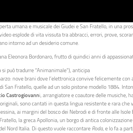
operta umana e musicale dei Giudei e San Fratello, in una pro
l video esplode di vita vissuta tra abbracci, errori, prove, sco
ano intorno ad un desiderio comune.
iana Eleonora Bordonaro, frutto di quindici anni di appassionat
ano si può tradurre “Animanimale”), anticipa
marzo: nove brani dove l’elettronica convive felicemente con 
 di San Fratello, quelle ad un solo pistone modello 1884. Intor
io Castrogiovann
i, arrangiatore e coautore delle musiche, h
originali, sono cantati in questa lingua resistente e rara che v
sina, ai margini del bosco dei Nebrodi e di fronte alle Isole 
Fratello, la greca Apollonia, un borgo di antica colonizzazione
del Nord Italia. Di questo vuole raccontare
Ro
da
, e lo fa a part