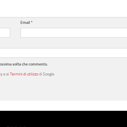
Email
*
prossima volta che commento.
cy
e ai
Termini di utilizzo
di Google.