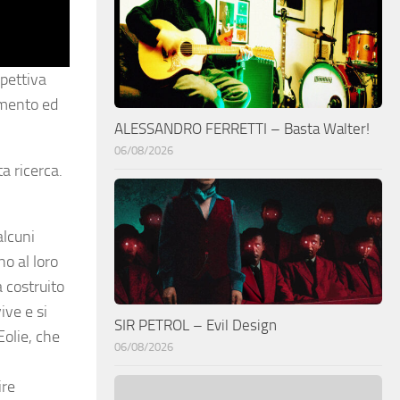
spettiva
ramento ed
ALESSANDRO FERRETTI – Basta Walter!
06/08/2026
a ricerca.
alcuni
no al loro
a costruito
ive e si
SIR PETROL – Evil Design
Eolie, che
06/08/2026
ire