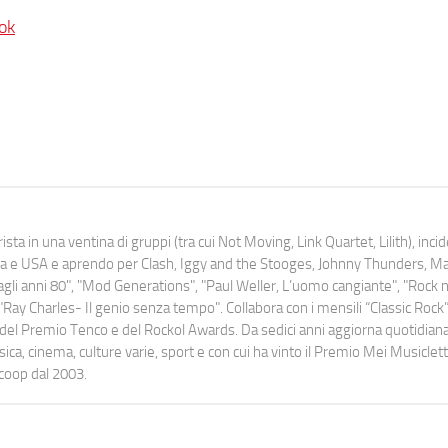
ok
ista in una ventina di gruppi (tra cui Not Moving, Link Quartet, Lilith), inc
uropa e USA e aprendo per Clash, Iggy and the Stooges, Johnny Thunders, 
o dagli anni 80", "Mod Generations", "Paul Weller, L’uomo cangiante", "Rock n
Ray Charles- Il genio senza tempo". Collabora con i mensili “Classic Rock”,
urati del Premio Tenco e del Rockol Awards. Da sedici anni aggiorna quotidia
a, cinema, culture varie, sport e con cui ha vinto il Premio Mei Musiclett
ocoop dal 2003.