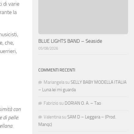
 di varie
urante la
usicisti,
BLUE LIGHTS BAND – Seaside
e, che,
05/08/2026
errieri,
COMMENTI RECENTI
Mariangela
su
SELLY BABY MODELLA ITALIA
– Luna lei mi guarda
Fabrizio
su
DORIAN O. A. – Tao
ssimità con
Valentina
su
SAM D – Leggera – (Prod.
 di pelle.
Manqc)
ellana.