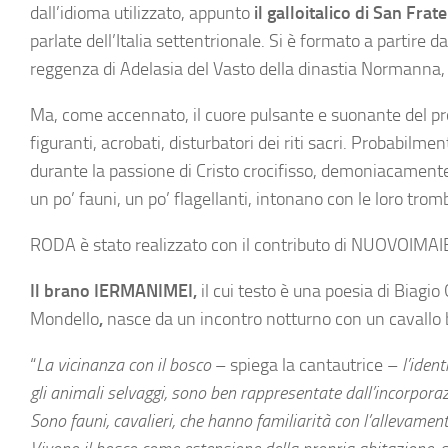
dall’idioma utilizzato, appunto
il galloitalico di S
an Frate
parlate dell’Italia settentrionale. Si è formato a partire dal
reggenza di Adelasia del Vasto della dinastia Normanna, 
Ma, come accennato, il cuore pulsante e suonante del 
figuranti, acrobati, disturbatori dei riti sacri. Probabil
durante la passione di Cristo crocifisso, demoniacamente s
un po’ fauni, un po’ flagellanti, intonano con le loro tromb
RODA è stato realizzato con il contributo di NUOVOIMAI
Il brano
IERMANIMEI,
il cui testo è una poesia di Biagi
Mondello
,
nasce da un incontro notturno con un cavallo b
“
La vicinanza con il bosco
– spiega la cantautrice –
l’iden
gli animali selvaggi, sono ben rappresentate dall’incorporazi
Sono fauni, cavalieri, che hanno familiarità con l’allevament