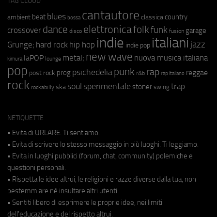
TAG CLOUD
cantautore
blues
beat
country
ambient
classica
bossa
elettronica
dance
folk
funk
crossover
garage
fusion
disco
indie
italiani
jazz
hip hop
Grunge;
hard rock
indie pop
new wave
metal;
nuova musica italiana
laPOP
lounge
kimura
pop
punk
rap
psichedelia
reggae
prog
post rock
r&b
rap italiano
rock
soul
sperimentale
trap
stoner
ska
swing
rockabilly
NETIQUETTE
• Evita di URLARE. Ti sentiamo.
• Evita di scrivere lo stesso messaggio in più luoghi. Ti leggiamo.
• Evita in luoghi pubblici (forum, chat, community) polemiche e
questioni personali.
• Rispetta le idee altrui, le religioni e razze diverse dalla tua, non
bestemmiare né insultare altri utenti.
• Sentiti libero di esprimere le proprie idee, nei limiti
dell'educazione e del rispetto altrui.