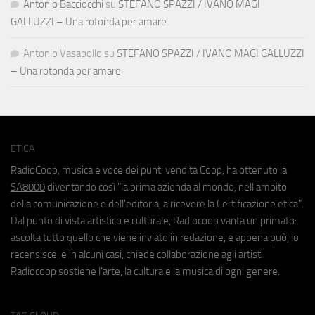
Antonio Bacciocchi
su
STEFANO SPAZZI / IVANO MAGI
GALLUZZI – Una rotonda per amare
Antonio Vasapollo
su
STEFANO SPAZZI / IVANO MAGI GALLUZZI
– Una rotonda per amare
ETICA
RadioCoop, musica e voce dei punti vendita Coop, ha ottenuto la
SA8000
diventando così "la prima azienda al mondo, nell'ambito
della comunicazione e dell'editoria, a ricevere la Certificazione etica".
Dal punto di vista artistico e culturale, Radiocoop vanta un primato:
ascolta tutto quello che viene inviato in redazione, e appena può, lo
recensisce, e in alcuni casi, chiede collaborazione agli artisti.
Radiocoop sostiene l'arte, la cultura e la musica di ogni genere.