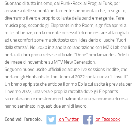
Suonano di tutto insieme, dal Punk-Rock, al Prog, al Funk, per
arrivare a delle sonorità nettamente sperimentali che, in seguito,
diverranno il vero e proprio collante della band emergente. Fare
musica pop, secondo gli Elephants in the Room, significa aprirsi a
mille influenze, con la cocente necessità di non restare attanagliati
ad una comfort zone ma piuttosto con il desiderio di uscire “fuori
dalla stanza”. Nel 2020 iniziano la collaborazione con MZK Lab che li
porta alla loro prima release ufficiale: “Done” proclamandosi Artisti
del mese di novembre su MTV New Generation.
Seguono nuove uscite ufficiali ed alcune live sessions inedite, che
portano gli Elephants In The Room al 2022 con la nuova “I Love It”.
Un brano apripista che anticipa il primo Ep la cui uscita è prevista per
l’inverno 2022, una vera e propria raccolta dove gli Elephants
racconteranno e mostreranno finalmente una panoramica di cosa
hanno seminato in questi due anni di lavoro.
Condividi l'articolo:
on Twitter
on Facebook