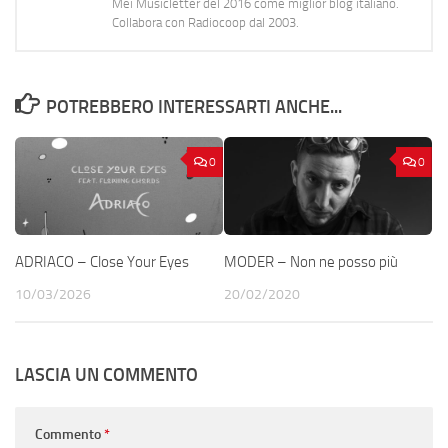
Mei Musicletter del 2016 come miglior blog italiano.
Collabora con Radiocoop dal 2003.
POTREBBERO INTERESSARTI ANCHE...
0
0
ADRIACO – Close Your Eyes
MODER – Non ne posso più
10/03/2026
20/02/2020
LASCIA UN COMMENTO
Commento
*