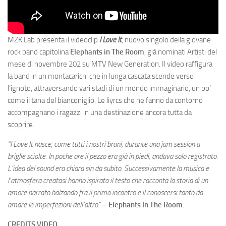
MZK Lab presenta il videoclip
I Love It
, nuovo singolo della giovane
rock band capitolina
Elephants in The Room
, già nominati Artisti del
mese di novembre 202 su MTV New Generation. Il video raffigura
la band in un montacarichi che in lunga cascata scende verso
l’ignoto, attraversando vari stadi di un mondo immaginario, un po’
come il tana del bianconiglio. Le liyrcs che ne fanno da contorno
accompagnano i ragazzi in una destinazione ancora tutta da
scoprire.
“I Love It nasce, come tutti i nostri brani, durante una jam session a
briglie sciolte. In poche ore il pezzo era già in piedi, andava solo registrato.
L’idea del sound era chiara sin da subito. Successivamente la musica e
l’atmosfera creatasi hanno ispirato il testo che racconta la storia di un
amore narrato balzando fra il primo incontro e il conoscersi tanto da
amare le imperfezioni dell’altro”
–
Elephants In The Room
.
CREDITS VIDEO