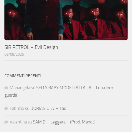
SIR PETROL – Evil Design
06/08/2026
COMMENTI RECENTI
Mariangela
su
SELLY BABY MODELLA ITALIA – Luna lei mi
guarda
Fabrizio
su
DORIAN O. A. – Tao
Valentina
su
SAM D – Leggera – (Prod. Manqc)