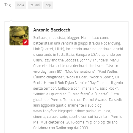
Tag:
indie
italiani
pop
Antonio Bacciocchi
Scrittore, musicista, blogger. Ha militato come
batterista in una ventina di gruppi (tra cui Not Moving,
Link Quartet, Lilith), incidendo una cinquantina di dischi
e suonando in tutta Italia, Europa e USA e aprendo per
Clash, Iggy and the Stooges, Johnny Thunders, Manu
Chao etc. Ha scritto una decina di libri tra cui "Uscito
vivo dagli anni 80", "Mod Generations", "Paul Weller,
L’uomo cangiante", "Rock n Goal", "Rock n Spor"t, Gil
Scott-Heron Il Bob Dylan Nero" e "Ray Charles- Il genio
senza tempo". Collabora con i mensili “Classic Rock”,
"Vinile" e i quotidiani “Il Manifesto” e “Libertà”. E' tra i
giurati del Premio Tenco e del Rockol Awards. Da sedici
anni aggiorna quotidianamente il suo blog
www.tonyface.blogspot.it dove parla di musica,
cinema, culture varie, sport e con cui ha vinto il Premio
Mei Musicletter del 2016 come miglior blog italiano.
Collabora con Radiocoop dal 2003.