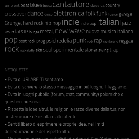
cantautore
blues
beat
country
ambient
classica
bossa
elettronica
dance
folk
funk
crossover
garage
fusion
disco
indie
italiani
jazz
hip hop
Grunge;
hard rock
indie pop
new wave
metal;
nuova musica italiana
laPOP
lounge
kimura
pop
punk
rap
psichedelia
reggae
prog
post rock
r&b
rap italiano
rock
soul
sperimentale
trap
stoner
ska
swing
rockabilly
NETIQUETTE
• Evita di URLARE. Ti sentiamo.
• Evita di scrivere lo stesso messaggio in più luoghi. Ti leggiamo.
• Evita in luoghi pubblici (forum, chat, community) polemiche e
questioni personali.
• Rispetta le idee altrui, le religioni e razze diverse dalla tua, non
bestemmiare né insultare altri utenti.
• Sentiti libero di esprimere le proprie idee, nei limiti
dell'educazione e del rispetto altrui.
• Non inviare messaggi pubblicitari, catene di Sant'Antonio o cose