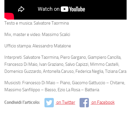
Testo e musica: Salvatore Taormina
Mix, master e video: Massimo Scalici
Ufficio stampa: Alessandro Matalone
Interpreti: Salvatore Taormina, Piero Gargano, Giampiero Cancilla,
Francesco Di Maio, Ivan Graziano, Salvo Capizzi, Mimmo Castelli,
Domenico Guzzardo, Antonella Caruso, Federica Neglia, Tiziana Cara
Musicisti: Francesco Di Maio – Piano, Giacomo Gattuccio – Chitarre,
Massimo Sanfilippo – Basso, Ezio La Rosa – Batteria
Condividi l'articolo:
on Twitter
on Facebook