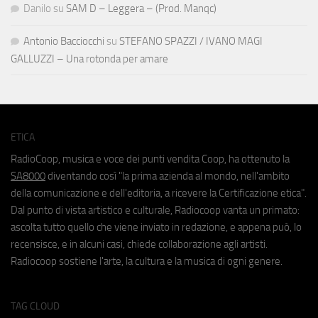
Danilo
su
SAM D – Leggera – (Prod. Manqc)
Antonio Bacciocchi
su
STEFANO SPAZZI / IVANO MAGI
GALLUZZI – Una rotonda per amare
ETICA
RadioCoop, musica e voce dei punti vendita Coop, ha ottenuto la
SA8000
diventando così "la prima azienda al mondo, nell'ambito
della comunicazione e dell'editoria, a ricevere la Certificazione etica".
Dal punto di vista artistico e culturale, Radiocoop vanta un primato:
ascolta tutto quello che viene inviato in redazione, e appena può, lo
recensisce, e in alcuni casi, chiede collaborazione agli artisti.
Radiocoop sostiene l'arte, la cultura e la musica di ogni genere.
TAG CLOUD