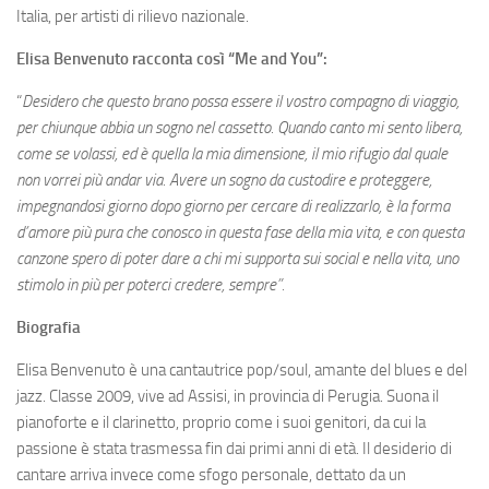
Italia, per artisti di rilievo nazionale.
Elisa Benvenuto racconta così “Me and You”:
“
Desidero che questo brano possa essere il vostro compagno di viaggio,
per chiunque abbia un sogno nel cassetto. Quando canto mi sento libera,
come se volassi, ed è quella la mia dimensione, il mio rifugio dal quale
non vorrei più andar via. Avere un sogno da custodire e proteggere,
impegnandosi giorno dopo giorno per cercare di realizzarlo, è la forma
d’amore più pura che conosco in questa fase della mia vita, e con questa
canzone spero di poter dare a chi mi supporta sui social e nella vita, uno
stimolo in più per poterci credere, sempre”.
Biografia
Elisa Benvenuto è una cantautrice pop/soul, amante del blues e del
jazz. Classe 2009, vive ad Assisi, in provincia di Perugia. Suona il
pianoforte e il clarinetto, proprio come i suoi genitori, da cui la
passione è stata trasmessa fin dai primi anni di età. Il desiderio di
cantare arriva invece come sfogo personale, dettato da un