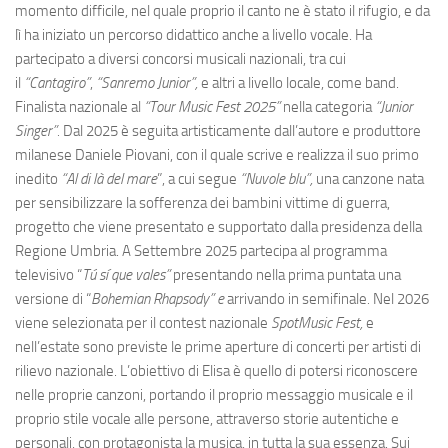
momento difficile, nel quale proprio il canto ne è stato il rifugio, e da
lì ha iniziato un percorso didattico anche a livello vocale. Ha
partecipato a diversi concorsi musicali nazionali, tra cui
il
“Cantagiro”
,
“Sanremo Junior”,
e altri a livello locale, come band.
Finalista nazionale al
“Tour Music Fest 2025”
nella categoria
“Junior
Singer”.
Dal 2025 è seguita artisticamente dall’autore e produttore
milanese Daniele Piovani, con il quale scrive e realizza il suo primo
inedito
“Al di là del mare
”, a cui segue
“Nuvole blu”,
una canzone nata
per sensibilizzare la sofferenza dei bambini vittime di guerra,
progetto che viene presentato e supportato dalla presidenza della
Regione Umbria. A Settembre 2025 partecipa al programma
televisivo “
Tú sí que vales”
presentando nella prima puntata una
versione di “
Bohemian Rhapsody” e
arrivando in semifinale
.
Nel 2026
viene selezionata per il contest nazionale
SpotMusic Fest,
e
nell’estate sono previste le prime aperture di concerti per artisti di
rilievo nazionale. L’obiettivo di Elisa è quello di potersi riconoscere
nelle proprie canzoni, portando il proprio messaggio musicale e il
proprio stile vocale alle persone, attraverso storie autentiche e
personali, con protagonista la musica, in tutta la sua essenza. Sui