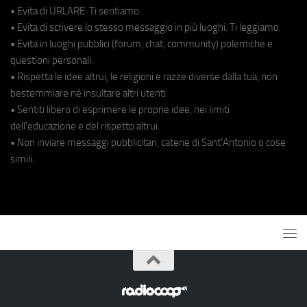
• Evita di URLARE. Ti sentiamo.
• Evita di scrivere lo stesso messaggio in più luoghi. Ti leggiamo.
• Evita in luoghi pubblici (forum, chat, community) polemiche e
questioni personali.
• Rispetta le idee altrui, le religioni e razze diverse dalla tua, non
bestemmiare né insultare altri utenti.
• Sentiti libero di esprimere le proprie idee, nei limiti
dell'educazione e del rispetto altrui.
• Non inviare messaggi pubblicitari, catene di Sant'Antonio o cose
simili.