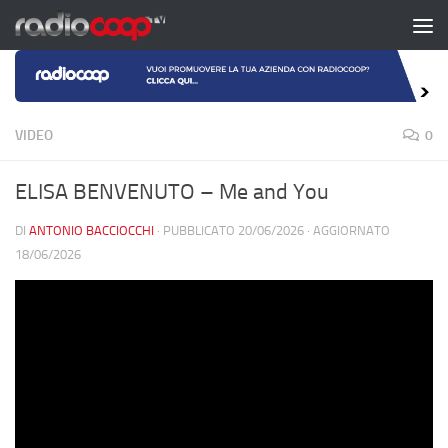
Salta al contenuto
VIDEO
0
ELISA BENVENUTO – Me and You
DI
ANTONIO BACCIOCCHI
· PUBBLICATO
20/06/2026
· AGGIORNATO
18/06/2026