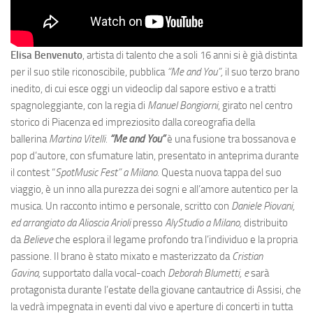
Elisa Benvenuto
, artista di talento che a soli 16 anni si è già distinta
per il suo stile riconoscibile, pubblica
“Me and You”,
il suo terzo brano
inedito, di cui esce oggi un videoclip dal sapore estivo e a tratti
spagnoleggiante, con la regia di
Manuel Bongiorni
, girato nel centro
storico di Piacenza ed impreziosito dalla coreografia della
ballerina
Martina Vitelli.
“Me and You”
è una fusione tra bossanova e
pop d’autore, con sfumature latin, presentato in anteprima durante
il contest “
SpotMusic Fest” a Milano.
Questa nuova tappa del suo
viaggio, è un inno alla purezza dei sogni e all’amore autentico per la
musica. Un racconto intimo e personale, scritto con
Daniele Piovani,
ed arrangiato da Alioscia Arioli
presso
AlyStudio a Milano,
distribuito
da
Believe
che esplora il legame profondo tra l’individuo e la propria
passione. Il brano è stato mixato e masterizzato da
Cristian
Gavina,
supportato dalla vocal-coach
Deborah Blumetti, e
sarà
protagonista durante l’estate della giovane cantautrice di Assisi, che
la vedrà impegnata in eventi dal vivo e aperture di concerti in tutta