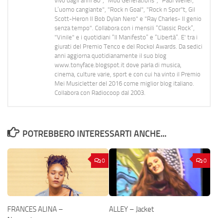
vivo dagli anni 80", "Mod Generations", "Paul Weller,
L’uomo cangiante", "Rock n Goal", "Rock n Spor"t, Gil
Scott-Heron Il Bob Dylan Nero" e "Ray Charles- Il genio
senza tempo". Collabora con i mensili “Classic Rock”,
"Vinile" e i quotidiani “Il Manifesto” e “Libertà”. E' tra i
giurati del Premio Tenco e del Rockol Awards. Da sedici
anni aggiorna quotidianamente il suo blog
www.tonyface.blogspot.it dove parla di musica,
cinema, culture varie, sport e con cui ha vinto il Premio
Mei Musicletter del 2016 come miglior blog italiano.
Collabora con Radiocoop dal 2003.
POTREBBERO INTERESSARTI ANCHE...
0
0
FRANCES ALINA –
ALLEY – Jacket