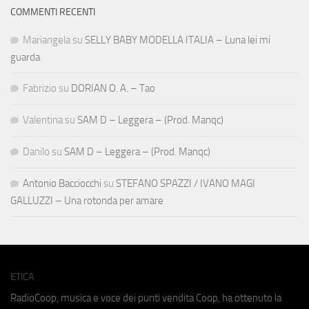
COMMENTI RECENTI
Mariangela
su
SELLY BABY MODELLA ITALIA – Luna lei mi
guarda
Fabrizio
su
DORIAN O. A. – Tao
Valentina
su
SAM D – Leggera – (Prod. Manqc)
Danilo
su
SAM D – Leggera – (Prod. Manqc)
Antonio Bacciocchi
su
STEFANO SPAZZI / IVANO MAGI
GALLUZZI – Una rotonda per amare
ETICA
RadioCoop, musica e voce dei punti vendita Coop, ha ottenuto la