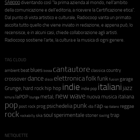
SA8000
diventando così "la prima azienda al mondo, nell'ambito
della comunicazione e dell'editoria, a ricevere la Certificazione etica".
Dal punto di vista artistico e culturale, Radiocoop vanta un primato:
ascolta tutto quello che viene inviato in redazione, e appena può, lo
recensisce, e in alcuni casi, chiede collaborazione agli artisti.
Radiocoop sostiene l'arte, la cultura e la musica di ogni genere.
TAG CLOUD
cantautore
blues
beat
country
ambient
classica
bossa
elettronica
dance
folk
funk
crossover
garage
fusion
disco
indie
italiani
jazz
hip hop
Grunge;
hard rock
indie pop
new wave
metal;
nuova musica italiana
laPOP
lounge
kimura
pop
punk
rap
psichedelia
reggae
prog
post rock
r&b
rap italiano
rock
soul
sperimentale
trap
stoner
ska
swing
rockabilly
NETIQUETTE