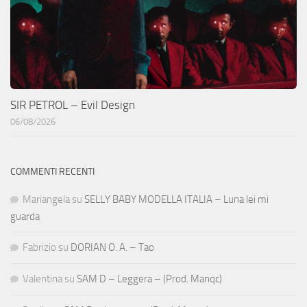
SIR PETROL – Evil Design
06/08/2026
COMMENTI RECENTI
Mariangela
su
SELLY BABY MODELLA ITALIA – Luna lei mi
guarda
Fabrizio
su
DORIAN O. A. – Tao
Valentina
su
SAM D – Leggera – (Prod. Manqc)