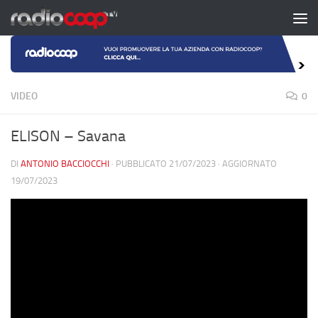
Salta al contenuto
VIDEO
0
ELISON – Savana
DI
ANTONIO BACCIOCCHI
· PUBBLICATO
21/07/2023
· AGGIORNATO
19/07/2023