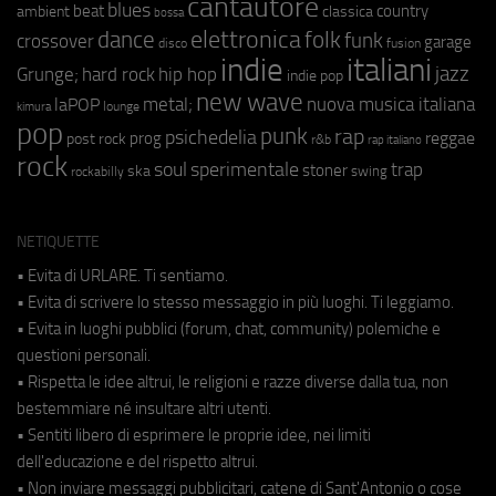
cantautore
blues
beat
country
ambient
classica
bossa
elettronica
dance
folk
funk
crossover
garage
fusion
disco
indie
italiani
jazz
hip hop
Grunge;
hard rock
indie pop
new wave
metal;
nuova musica italiana
laPOP
lounge
kimura
pop
punk
rap
psichedelia
reggae
prog
post rock
r&b
rap italiano
rock
soul
sperimentale
trap
stoner
ska
swing
rockabilly
NETIQUETTE
• Evita di URLARE. Ti sentiamo.
• Evita di scrivere lo stesso messaggio in più luoghi. Ti leggiamo.
• Evita in luoghi pubblici (forum, chat, community) polemiche e
questioni personali.
• Rispetta le idee altrui, le religioni e razze diverse dalla tua, non
bestemmiare né insultare altri utenti.
• Sentiti libero di esprimere le proprie idee, nei limiti
dell'educazione e del rispetto altrui.
• Non inviare messaggi pubblicitari, catene di Sant'Antonio o cose