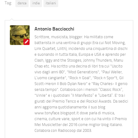
Tag:
dance
indie
italiani
Antonio Bacciocchi
Scrittore, musicista, blogger. Ha militato come
batterista in una ventina di gruppi (tra cui Not Moving,
Link Quartet, Lilith), incidendo una cinquantina di dischi
e suonando in tutta Italia, Europa e USA e aprendo per
Clash, Iggy and the Stooges, Johnny Thunders, Manu
Chao etc. Ha scritto una decina di libri tra cui "Uscito
vivo dagli anni 80", "Mod Generations", "Paul Weller,
L’uomo cangiante", "Rock n Goal", "Rock n Spor"t, Gil
Scott-Heron Il Bob Dylan Nero" e "Ray Charles- Il genio
senza tempo". Collabora con i mensili “Classic Rock”,
"Vinile" e i quotidiani “Il Manifesto” e “Libertà”. E' tra i
giurati del Premio Tenco e del Rockol Awards. Da sedici
anni aggiorna quotidianamente il suo blog
www.tonyface.blogspot.it dove parla di musica,
cinema, culture varie, sport e con cui ha vinto il Premio
Mei Musicletter del 2016 come miglior blog italiano.
Collabora con Radiocoop dal 2003.