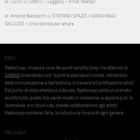
Danilo
su
SAM D – Leggera – (Prod. Manqc)
Antonio Bacciocchi
su
STEFANO SPAZZI / IVANO MAGI
GALLUZZI – Una rotonda per amare
ETICA
RadioCoop, musica e voce dei punti vendita Coop, ha ottenuto la
SA8000
diventando così "la prima azienda al mondo, nell'ambito
della comunicazione e dell'editoria, a ricevere la Certificazione etica".
Dal punto di vista artistico e culturale, Radiocoop vanta un primato:
ascolta tutto quello che viene inviato in redazione, e appena può, lo
recensisce, e in alcuni casi, chiede collaborazione agli artisti.
Radiocoop sostiene l'arte, la cultura e la musica di ogni genere.
TAG CLOUD