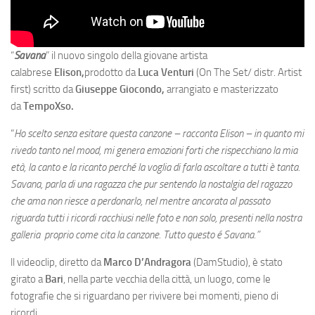
“
Savana
” il nuovo singolo della giovane artista
calabrese
Elison,
prodotto da
Luca Venturi
(On The Set/ distr. Artist
first) scritto da
Giuseppe Giocondo,
arrangiato e masterizzato
da
TempoXso.
“
Ho scelto senza esitare questa canzone – racconta Elison – in quanto mi
rivedo tanto nel mood, mi genera emozioni forti che rispecchiano la mia
età, la canto e la ricanto perché la voglia di farla ascoltare a tutti è tanta.
Savana, parla di una ragazza che pur sentendo la nostalgia del ragazzo
che ama non riesce a perdonarlo, nel mentre ancorata al passato
riguarda tutti i ricordi racchiusi nelle foto e non solo, presenti nella nostra
galleria proprio come cita la canzone. Tutto questo é Savana.”
ll videoclip, diretto da
Marco D’Andragora
(DamStudio), è stato
girato a
Bari
, nella parte vecchia della città, un luogo, come le
fotografie che si riguardano per rivivere bei momenti, pieno di
ricordi.