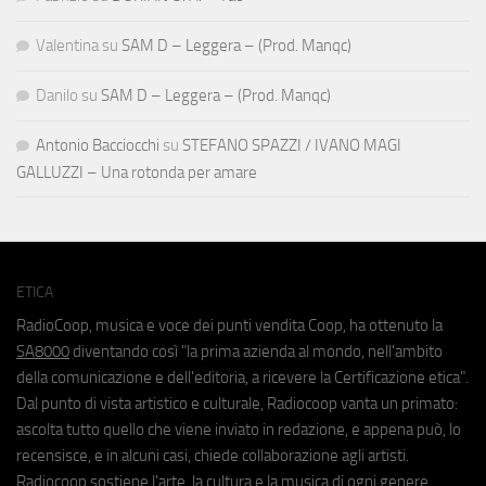
Valentina
su
SAM D – Leggera – (Prod. Manqc)
Danilo
su
SAM D – Leggera – (Prod. Manqc)
Antonio Bacciocchi
su
STEFANO SPAZZI / IVANO MAGI
GALLUZZI – Una rotonda per amare
ETICA
RadioCoop, musica e voce dei punti vendita Coop, ha ottenuto la
SA8000
diventando così "la prima azienda al mondo, nell'ambito
della comunicazione e dell'editoria, a ricevere la Certificazione etica".
Dal punto di vista artistico e culturale, Radiocoop vanta un primato:
ascolta tutto quello che viene inviato in redazione, e appena può, lo
recensisce, e in alcuni casi, chiede collaborazione agli artisti.
Radiocoop sostiene l'arte, la cultura e la musica di ogni genere.