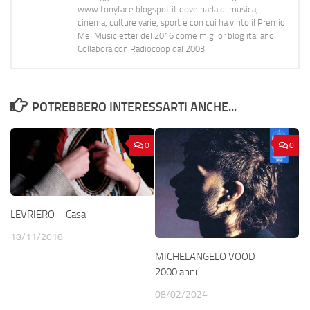
www.tonyface.blogspot.it dove parla di musica,
cinema, culture varie, sport e con cui ha vinto il Premio
Mei Musicletter del 2016 come miglior blog italiano.
Collabora con Radiocoop dal 2003.
POTREBBERO INTERESSARTI ANCHE...
0
0
LEVRIERO – Casa
18/11/2018
MICHELANGELO VOOD –
2000 anni
08/02/2024