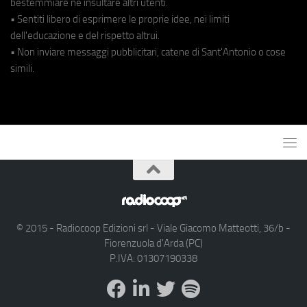
bestemmiare né insultare altri utenti.
• Sentiti libero di esprimere le proprie idee, nei limiti
dell'educazione e del rispetto altrui.
• Non inviare messaggi pubblicitari, catene di Sant'Antonio o cose
simili.
© 2015 - Radiocoop Edizioni srl - Viale Giacomo Matteotti, 36/b -
Fiorenzuola d'Arda (PC)
P.IVA: 01307190338