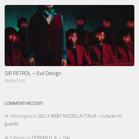
SIR PETROL – Evil Design
06/08/2026
COMMENTI RECENTI
Mariangela
su
SELLY BABY MODELLA ITALIA – Luna lei mi
guarda
Fabrizio
su
DORIAN O. A. – Tao