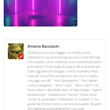
Antonio Bacciocchi
Scrittore, musicista, blogger. Ha militato come
batterista in una ventina di gruppi (tra cui Not Moving,
Link Quartet, Lilith), incidendo una cinquantina di dischi
e suonando in tutta Italia, Europa e USA e aprendo per
Clash, Iggy and the Stooges, Johnny Thunders, Manu
Chao etc. Ha scritto una decina di libri tra cui "Uscito
vivo dagli anni 80", "Mod Generations", "Paul Weller,
L’uomo cangiante", "Rock n Goal", "Rock n Spor"t, Gil
Scott-Heron Il Bob Dylan Nero" e "Ray Charles- Il genio
senza tempo". Collabora con i mensili “Classic Rock”,
"Vinile" e i quotidiani “Il Manifesto” e “Libertà”. E' tra i
giurati del Premio Tenco e del Rockol Awards. Da sedici
anni aggiorna quotidianamente il suo blog