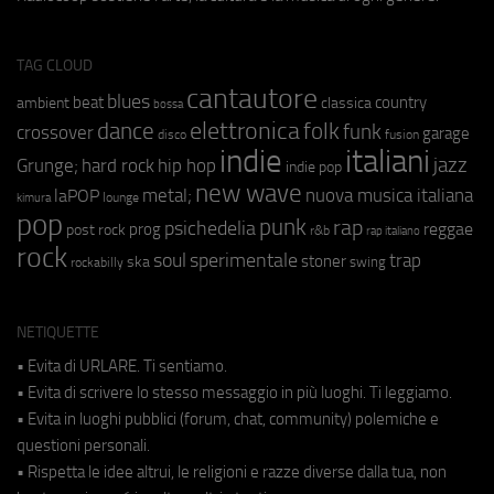
TAG CLOUD
cantautore
blues
beat
country
ambient
classica
bossa
elettronica
dance
folk
funk
crossover
garage
fusion
disco
indie
italiani
jazz
hip hop
Grunge;
hard rock
indie pop
new wave
metal;
nuova musica italiana
laPOP
lounge
kimura
pop
punk
rap
psichedelia
reggae
prog
post rock
r&b
rap italiano
rock
soul
sperimentale
trap
stoner
ska
swing
rockabilly
NETIQUETTE
• Evita di URLARE. Ti sentiamo.
• Evita di scrivere lo stesso messaggio in più luoghi. Ti leggiamo.
• Evita in luoghi pubblici (forum, chat, community) polemiche e
questioni personali.
• Rispetta le idee altrui, le religioni e razze diverse dalla tua, non