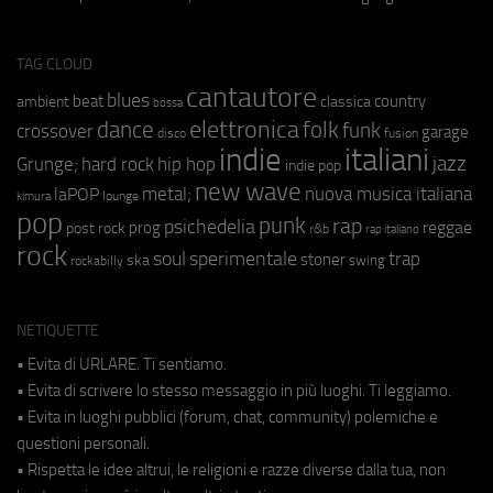
TAG CLOUD
cantautore
blues
beat
country
ambient
classica
bossa
elettronica
dance
folk
funk
crossover
garage
fusion
disco
indie
italiani
jazz
hip hop
Grunge;
hard rock
indie pop
new wave
metal;
nuova musica italiana
laPOP
lounge
kimura
pop
punk
rap
psichedelia
reggae
prog
post rock
r&b
rap italiano
rock
soul
sperimentale
trap
stoner
ska
swing
rockabilly
NETIQUETTE
• Evita di URLARE. Ti sentiamo.
• Evita di scrivere lo stesso messaggio in più luoghi. Ti leggiamo.
• Evita in luoghi pubblici (forum, chat, community) polemiche e
questioni personali.
• Rispetta le idee altrui, le religioni e razze diverse dalla tua, non