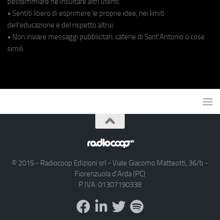
bestemmiare né insultare altri utenti.
• Sentiti libero di esprimere le proprie idee, nei limiti
dell'educazione e del rispetto altrui.
• Non inviare messaggi pubblicitari, catene di Sant'Antonio o cose
simili.
© 2015 - Radiocoop Edizioni srl - Viale Giacomo Matteotti, 36/b -
Fiorenzuola d'Arda (PC)
P.IVA: 01307190338