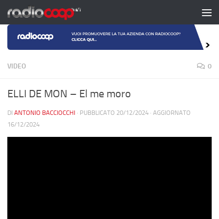
Salta al contenuto
VIDEO
0
ELLI DE MON – El me moro
DI
ANTONIO BACCIOCCHI
· PUBBLICATO
20/12/2024
· AGGIORNATO
16/12/2024