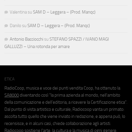
Valentina
su
SAM D – Leggera – (Prod. Manqc)
Danilo
su
SAM D – Leggera – (Prod. Manqc)
Antonio Bacciocchi
su
STEFANO SPAZZI / IVANO MAGI
GALLUZZI – Una rotonda per amare
ETICA
RadioCoop, musica e voce dei punti vendita Coop, ha ottenuto la
SA8000
diventando così "la prima azienda al mondo, nell'ambito
della comunicazione e dell'editoria, a ricevere la Certificazione etica".
Dal punto di vista artistico e culturale, Radiocoop vanta un primato:
ascolta tutto quello che viene inviato in redazione, e appena può, lo
recensisce, e in alcuni casi, chiede collaborazione agli artisti.
Radiocoop sostiene l'arte, la cultura e la musica di ogni genere.