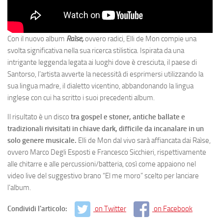
Con il nuovo album
Raìse,
ovvero radici, Elli de Mon compie una
svolta significativa nella sua ricerca stilistica. Ispirata da una
intrigante leggenda legata ai luoghi dove è cresciuta, il paese di
Santorso, l’artista avverte la necessità di esprimersi utilizzando la
sua lingua madre, il dialetto vicentino, abbandonando la lingua
inglese con cui ha scritto i suoi precedenti album.
Il risultato è un disco
tra gospel e stoner, antiche ballate e
tradizionali rivisitati in chiave dark, difficile da incanalare in un
solo genere musicale.
Elli de Mon dal vivo sarà affiancata dai Raìse,
ovvero Marco Degli Esposti e Francesco Sicchieri, rispettivamente
alle chitarre e alle percussioni/batteria, così come appaiono nel
video live del suggestivo brano “El me moro” scelto per lanciare
l’album.
Condividi l'articolo:
on Twitter
on Facebook