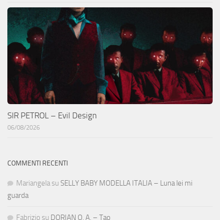
SIR PETROL – Evil Design
06/08/2026
COMMENTI RECENTI
Mariangela
su
SELLY BABY MODELLA ITALIA – Luna lei mi
guarda
Fabrizio
su
DORIAN O. A. – Tao