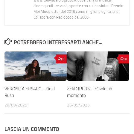
www.tonyface.blogspot.it dove parla di musica,
cinema, culture varie, sport e con cui ha vinto il Premio
Mei Musicletter del 2016 come miglior blog italiano.
Collabora con Radiocoop dal 2003.
POTREBBERO INTERESSARTI ANCHE...
0
0
VERONICA FUSARO – Gold
ZEN CIRCUS – E’ solo un
Rush
momento
28/09/2025
26/05/2025
LASCIA UN COMMENTO