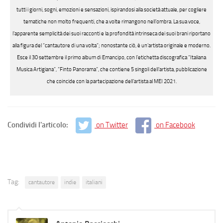
tutti i giorni, sogni, emozioni e sensazioni, ispirandosi alla società attuale, per cogliere
tematiche non molto frequenti, che a volte rimangono nell’ombra. La sua voce,
l’apparente semplicità dei suoi racconti e la profondità intrinseca dei suoi brani riportano
alla figura del “cantautore di una volta”; nonostante ciò, è un’artista originale e moderno.
Esce il 30 settembre il primo album di Emancipo, con l’etichetta discografica “Italiana
Musica Artigiana”, “Finto Panorama”, che contiene 5 singoli dell’artista, pubblicazione
che coincide con la partecipazione dell’artista al MEI 2021.
Condividi l'articolo:
on Twitter
on Facebook
Tag:
cantautore
indie
italiani