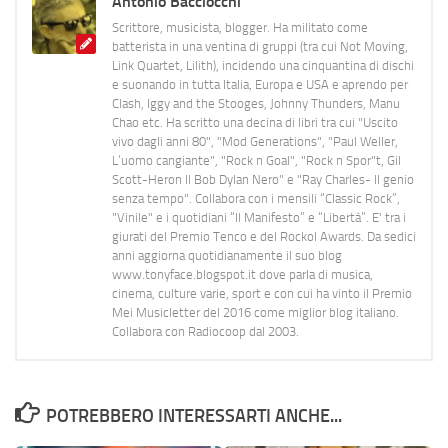
Antonio Bacciocchi
Scrittore, musicista, blogger. Ha militato come
batterista in una ventina di gruppi (tra cui Not Moving,
Link Quartet, Lilith), incidendo una cinquantina di dischi
e suonando in tutta Italia, Europa e USA e aprendo per
Clash, Iggy and the Stooges, Johnny Thunders, Manu
Chao etc. Ha scritto una decina di libri tra cui "Uscito
vivo dagli anni 80", "Mod Generations", "Paul Weller,
L’uomo cangiante", "Rock n Goal", "Rock n Spor"t, Gil
Scott-Heron Il Bob Dylan Nero" e "Ray Charles- Il genio
senza tempo". Collabora con i mensili “Classic Rock”,
"Vinile" e i quotidiani “Il Manifesto” e “Libertà”. E' tra i
giurati del Premio Tenco e del Rockol Awards. Da sedici
anni aggiorna quotidianamente il suo blog
www.tonyface.blogspot.it dove parla di musica,
cinema, culture varie, sport e con cui ha vinto il Premio
Mei Musicletter del 2016 come miglior blog italiano.
Collabora con Radiocoop dal 2003.
POTREBBERO INTERESSARTI ANCHE...