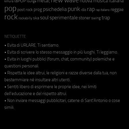
new wave
metal;
nuova musica italiana
laPOP
lounge
kimura
pop
punk
rap
psichedelia
reggae
prog
post rock
r&b
rap italiano
rock
soul
sperimentale
trap
stoner
ska
swing
rockabilly
NETIQUETTE
• Evita di URLARE. Ti sentiamo.
• Evita di scrivere lo stesso messaggio in più luoghi. Ti leggiamo.
• Evita in luoghi pubblici (forum, chat, community) polemiche e
questioni personali.
• Rispetta le idee altrui, le religioni e razze diverse dalla tua, non
bestemmiare né insultare altri utenti.
• Sentiti libero di esprimere le proprie idee, nei limiti
dell'educazione e del rispetto altrui.
• Non inviare messaggi pubblicitari, catene di Sant'Antonio o cose
simili.