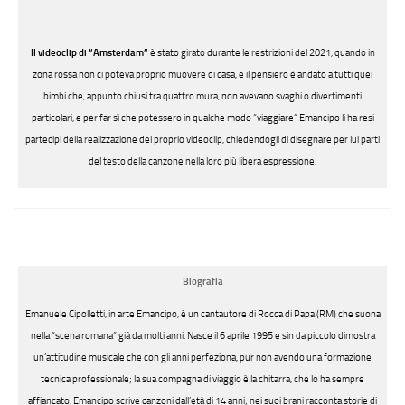
Il videoclip di “Amsterdam”
è stato girato durante le restrizioni del 2021, quando in
zona rossa non ci poteva proprio muovere di casa, e il pensiero è andato a tutti quei
bimbi che, appunto chiusi tra quattro mura, non avevano svaghi o divertimenti
particolari, e per far sì che potessero in qualche modo “viaggiare” Emancipo li ha resi
partecipi della realizzazione del proprio videoclip, chiedendogli di disegnare per lui parti
del testo della canzone nella loro più libera espressione.
Biografia
Emanuele Cipolletti, in arte Emancipo, è un cantautore di Rocca di Papa (RM) che suona
nella “scena romana” già da molti anni. Nasce il 6 aprile 1995 e sin da piccolo dimostra
un’attitudine musicale che con gli anni perfeziona, pur non avendo una formazione
tecnica professionale; la sua compagna di viaggio è la chitarra, che lo ha sempre
affiancato. Emancipo scrive canzoni dall’età di 14 anni; nei suoi brani racconta storie di