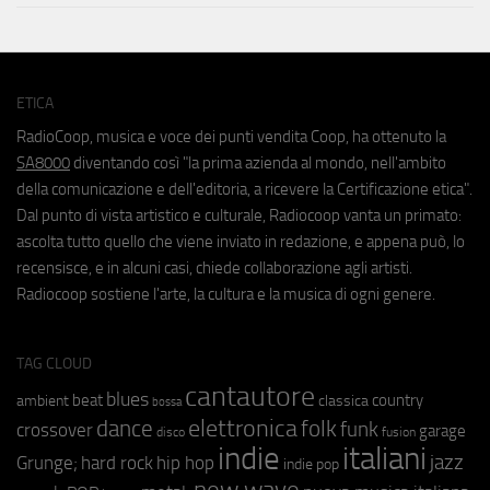
ETICA
RadioCoop, musica e voce dei punti vendita Coop, ha ottenuto la
SA8000
diventando così "la prima azienda al mondo, nell'ambito
della comunicazione e dell'editoria, a ricevere la Certificazione etica".
Dal punto di vista artistico e culturale, Radiocoop vanta un primato:
ascolta tutto quello che viene inviato in redazione, e appena può, lo
recensisce, e in alcuni casi, chiede collaborazione agli artisti.
Radiocoop sostiene l'arte, la cultura e la musica di ogni genere.
TAG CLOUD
cantautore
blues
beat
country
ambient
classica
bossa
elettronica
dance
folk
funk
crossover
garage
fusion
disco
indie
italiani
jazz
hip hop
Grunge;
hard rock
indie pop