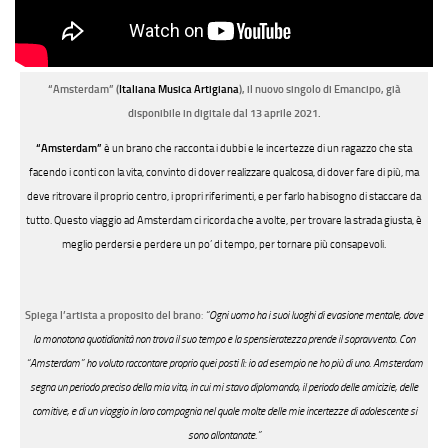
“Amsterdam” (
Italiana Musica Artigiana
), il nuovo singolo di Emancipo, già
disponibile in digitale dal 13 aprile 2021.
“Amsterdam”
è un brano che
racconta i dubbi e le incertezze di un ragazzo che sta
facendo i conti con la vita, convinto di dover realizzare qualcosa, di dover fare di più, ma
deve ritrovare il proprio centro, i propri riferimenti, e per farlo ha bisogno di staccare da
tutto. Questo viaggio ad Amsterdam ci ricorda che a volte, per trovare la strada giusta, è
meglio perdersi e perdere un po’ di tempo, per tornare più consapevoli.
Spiega l’artista a proposito del brano
:
“Ogni uomo ha i suoi luoghi di evasione mentale, dove
la monotona quotidianità non trova il suo tempo e la spensieratezza prende il sopravvento. Con
“Amsterdam” ho voluto raccontare proprio quei posti lì: io ad esempio ne ho più di uno.
Amsterdam
segna un periodo preciso della mia vita, in cui mi stavo diplomando, il periodo delle amicizie, delle
comitive, e di un viaggio in loro compagnia nel quale molte delle mie incertezze di adolescente si
sono allontanate.”