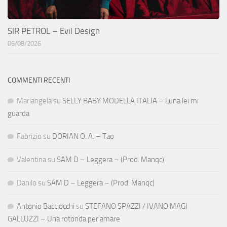
SIR PETROL – Evil Design
06/08/2026
COMMENTI RECENTI
Mariangela
su
SELLY BABY MODELLA ITALIA – Luna lei mi
guarda
Fabrizio
su
DORIAN O. A. – Tao
Valentina
su
SAM D – Leggera – (Prod. Manqc)
Danilo
su
SAM D – Leggera – (Prod. Manqc)
Antonio Bacciocchi
su
STEFANO SPAZZI / IVANO MAGI
GALLUZZI – Una rotonda per amare