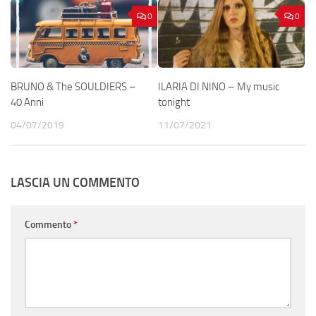
0
0
BRUNO & The SOULDIERS –
ILARIA DI NINO – My music
40 Anni
tonight
04/07/2019
11/07/2021
LASCIA UN COMMENTO
Commento
*