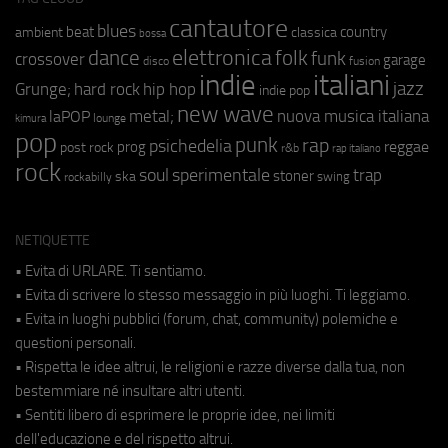
cantautore
blues
beat
country
ambient
classica
bossa
elettronica
dance
folk
funk
crossover
garage
fusion
disco
indie
italiani
jazz
hip hop
Grunge;
hard rock
indie pop
new wave
metal;
nuova musica italiana
laPOP
lounge
kimura
pop
punk
rap
psichedelia
reggae
prog
post rock
r&b
rap italiano
rock
soul
sperimentale
trap
stoner
ska
swing
rockabilly
NETIQUETTE
• Evita di URLARE. Ti sentiamo.
• Evita di scrivere lo stesso messaggio in più luoghi. Ti leggiamo.
• Evita in luoghi pubblici (forum, chat, community) polemiche e
questioni personali.
• Rispetta le idee altrui, le religioni e razze diverse dalla tua, non
bestemmiare né insultare altri utenti.
• Sentiti libero di esprimere le proprie idee, nei limiti
dell'educazione e del rispetto altrui.