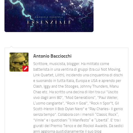
Antonio Bacciocchi
Scrittore, musicista, blogger. Ha militato come
batterista in una ventina di gruppi (tra cui Not Moving,
Link Quartet, Lilith), incidendo una cinquantina di dischi
e suonando in tutta Italia, Europa e USA e aprendo per
Clash, Iggy and the Stooges, Johnny Thunders, Manu
Chao etc. Ha scritto una decina di libri tra cui "Uscito
vivo dagli anni 80", "Mod Generations", "Paul Weller,
L’uomo cangiante", "Rock n Goal", "Rock n Spor"t, Gil
Scott-Heron Il Bob Dylan Nero" e "Ray Charles- Il genio
senza tempo". Collabora con i mensili “Classic Rock”,
"Vinile" e i quotidiani “Il Manifesto” e “Libertà”. E' tra i
giurati del Premio Tenco e del Rockol Awards. Da sedici
anni aggiorna quotidianamente il suo blog