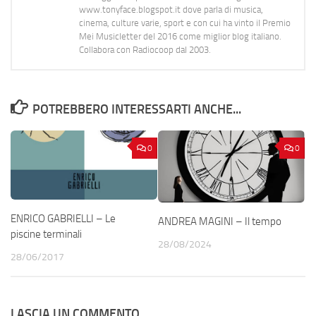
www.tonyface.blogspot.it dove parla di musica,
cinema, culture varie, sport e con cui ha vinto il Premio
Mei Musicletter del 2016 come miglior blog italiano.
Collabora con Radiocoop dal 2003.
POTREBBERO INTERESSARTI ANCHE...
0
0
ENRICO GABRIELLI – Le
ANDREA MAGINI – Il tempo
piscine terminali
28/08/2024
28/06/2017
LASCIA UN COMMENTO