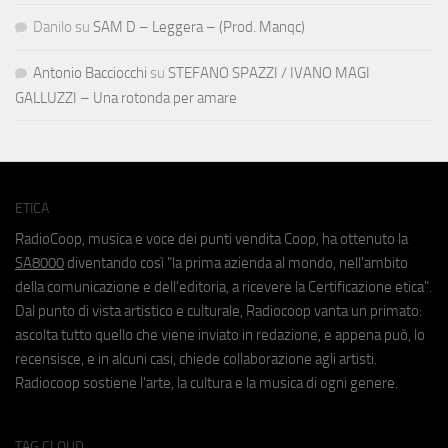
Danilo
su
SAM D – Leggera – (Prod. Manqc)
Antonio Bacciocchi
su
STEFANO SPAZZI / IVANO MAGI
GALLUZZI – Una rotonda per amare
ETICA
RadioCoop, musica e voce dei punti vendita Coop, ha ottenuto la
SA8000
diventando così "la prima azienda al mondo, nell'ambito
della comunicazione e dell'editoria, a ricevere la Certificazione etica".
Dal punto di vista artistico e culturale, Radiocoop vanta un primato:
ascolta tutto quello che viene inviato in redazione, e appena può, lo
recensisce, e in alcuni casi, chiede collaborazione agli artisti.
Radiocoop sostiene l'arte, la cultura e la musica di ogni genere.
TAG CLOUD