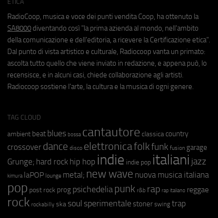
ETICA
RadioCoop, musica e voce dei punti vendita Coop, ha ottenuto la
SA8000
diventando così "la prima azienda al mondo, nell'ambito
della comunicazione e dell'editoria, a ricevere la Certificazione etica".
Dal punto di vista artistico e culturale, Radiocoop vanta un primato:
ascolta tutto quello che viene inviato in redazione, e appena può, lo
recensisce, e in alcuni casi, chiede collaborazione agli artisti.
Radiocoop sostiene l'arte, la cultura e la musica di ogni genere.
TAG CLOUD
cantautore
blues
beat
country
ambient
classica
bossa
elettronica
dance
folk
funk
crossover
garage
fusion
disco
indie
italiani
jazz
hip hop
Grunge;
hard rock
indie pop
new wave
metal;
nuova musica italiana
laPOP
lounge
kimura
pop
punk
rap
psichedelia
reggae
prog
post rock
r&b
rap italiano
rock
soul
sperimentale
trap
stoner
ska
swing
rockabilly