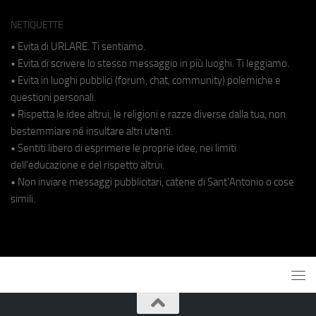
NETIQUETTE
• Evita di URLARE. Ti sentiamo.
• Evita di scrivere lo stesso messaggio in più luoghi. Ti leggiamo.
• Evita in luoghi pubblici (forum, chat, community) polemiche e
questioni personali.
• Rispetta le idee altrui, le religioni e razze diverse dalla tua, non
bestemmiare né insultare altri utenti.
• Sentiti libero di esprimere le proprie idee, nei limiti
dell'educazione e del rispetto altrui.
• Non inviare messaggi pubblicitari, catene di Sant'Antonio o cose
simili.