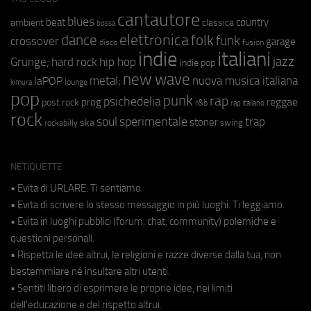
cantautore
blues
beat
country
ambient
classica
bossa
elettronica
dance
folk
funk
crossover
garage
fusion
disco
indie
italiani
jazz
hip hop
Grunge;
hard rock
indie pop
new wave
metal;
nuova musica italiana
laPOP
lounge
kimura
pop
punk
rap
psichedelia
reggae
prog
post rock
r&b
rap italiano
rock
soul
sperimentale
trap
stoner
ska
swing
rockabilly
NETIQUETTE
• Evita di URLARE. Ti sentiamo.
• Evita di scrivere lo stesso messaggio in più luoghi. Ti leggiamo.
• Evita in luoghi pubblici (forum, chat, community) polemiche e
questioni personali.
• Rispetta le idee altrui, le religioni e razze diverse dalla tua, non
bestemmiare né insultare altri utenti.
• Sentiti libero di esprimere le proprie idee, nei limiti
dell'educazione e del rispetto altrui.