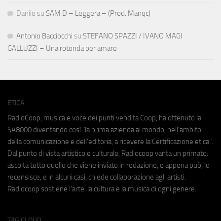
Danilo
su
SAM D – Leggera – (Prod. Manqc)
Antonio Bacciocchi
su
STEFANO SPAZZI / IVANO MAGI
GALLUZZI – Una rotonda per amare
ETICA
RadioCoop, musica e voce dei punti vendita Coop, ha ottenuto la
SA8000
diventando così "la prima azienda al mondo, nell'ambito
della comunicazione e dell'editoria, a ricevere la Certificazione etica".
Dal punto di vista artistico e culturale, Radiocoop vanta un primato:
ascolta tutto quello che viene inviato in redazione, e appena può, lo
recensisce, e in alcuni casi, chiede collaborazione agli artisti.
Radiocoop sostiene l'arte, la cultura e la musica di ogni genere.
TAG CLOUD