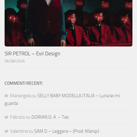
SIR PETROL – Evil Design
06/08/2026
COMMENTI RECENTI
Mariangela
su
SELLY BABY MODELLA ITALIA – Luna lei mi
guarda
Fabrizio
su
DORIAN O. A. – Tao
Valentina
su
SAM D – Leggera – (Prod. Manqc)