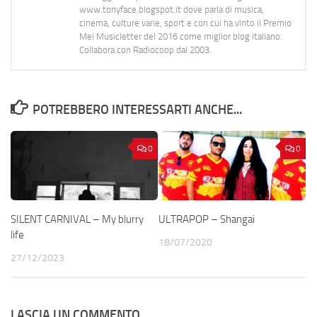
www.tonyface.blogspot.it dove parla di musica,
cinema, culture varie, sport e con cui ha vinto il Premio
Mei Musicletter del 2016 come miglior blog italiano.
Collabora con Radiocoop dal 2003.
POTREBBERO INTERESSARTI ANCHE...
0
0
SILENT CARNIVAL – My blurry
ULTRAPOP – Shangai
life
18/07/2020
27/12/2023
LASCIA UN COMMENTO