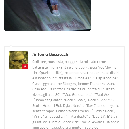
Antonio Bacciocchi
Scrittore, musicista, blogger. Ha militato come
batterista in una ventina di gruppi (tra cui Not Moving,
Link Quartet, Lilith), incidendo una cinquantina di dischi
e suonando in tutta Italia, Europa e USA e aprendo per
Clash, Iggy and the Stooges, Johnny Thunders, Manu
Chao etc. Ha scritto una decina di libri tra cui "Uscito
vivo dagli anni 80", "Mod Generations", "Paul Weller,
L’uomo cangiante", "Rock n Goal", "Rock n Spor"t, Gil
Scott-Heron Il Bob Dylan Nero" e "Ray Charles- Il genio
senza tempo". Collabora con i mensili “Classic Rock”,
"Vinile" e i quotidiani “Il Manifesto” e “Libertà”. E' tra i
giurati del Premio Tenco e del Rockol Awards. Da sedici
anni aggiorna quotidianamente il suo blog