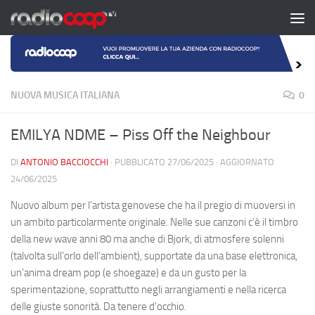
Salta al contenuto
NUOVA MUSICA ITALIANA
0
EMILYA NDME – Piss Off the Neighbour
DI
ANTONIO BACCIOCCHI
· PUBBLICATO
27/06/2025
· AGGIORNATO
24/06/2025
Nuovo album per l’artista genovese che ha il pregio di muoversi in
un ambito particolarmente originale. Nelle sue canzoni c’è il timbro
della new wave anni 80 ma anche di Bjork, di atmosfere solenni
(talvolta sull’orlo dell’ambient), supportate da una base elettronica,
un’anima dream pop (e shoegaze) e da un gusto per la
sperimentazione, soprattutto negli arrangiamenti e nella ricerca
delle giuste sonorità. Da tenere d’occhio.