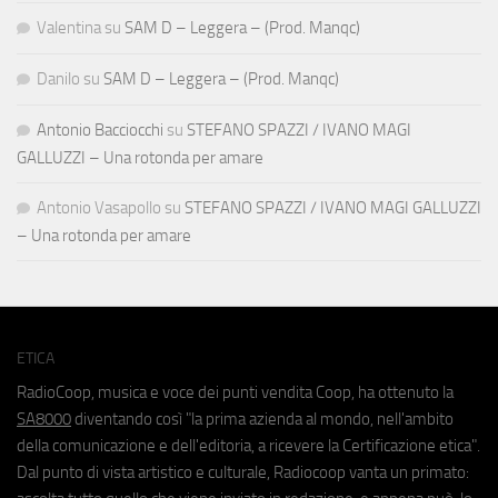
Valentina
su
SAM D – Leggera – (Prod. Manqc)
Danilo
su
SAM D – Leggera – (Prod. Manqc)
Antonio Bacciocchi
su
STEFANO SPAZZI / IVANO MAGI
GALLUZZI – Una rotonda per amare
Antonio Vasapollo
su
STEFANO SPAZZI / IVANO MAGI GALLUZZI
– Una rotonda per amare
ETICA
RadioCoop, musica e voce dei punti vendita Coop, ha ottenuto la
SA8000
diventando così "la prima azienda al mondo, nell'ambito
della comunicazione e dell'editoria, a ricevere la Certificazione etica".
Dal punto di vista artistico e culturale, Radiocoop vanta un primato: