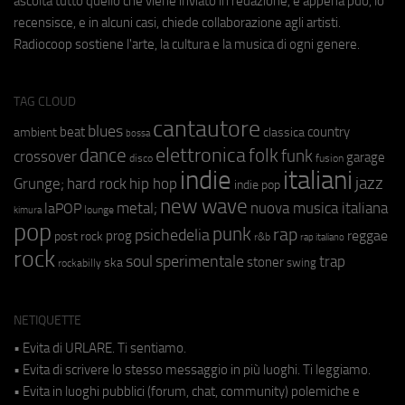
ascolta tutto quello che viene inviato in redazione, e appena può, lo
recensisce, e in alcuni casi, chiede collaborazione agli artisti.
Radiocoop sostiene l'arte, la cultura e la musica di ogni genere.
TAG CLOUD
cantautore
blues
beat
country
ambient
classica
bossa
elettronica
dance
folk
funk
crossover
garage
fusion
disco
indie
italiani
jazz
hip hop
Grunge;
hard rock
indie pop
new wave
metal;
nuova musica italiana
laPOP
lounge
kimura
pop
punk
rap
psichedelia
reggae
prog
post rock
r&b
rap italiano
rock
soul
sperimentale
trap
stoner
ska
swing
rockabilly
NETIQUETTE
• Evita di URLARE. Ti sentiamo.
• Evita di scrivere lo stesso messaggio in più luoghi. Ti leggiamo.
• Evita in luoghi pubblici (forum, chat, community) polemiche e