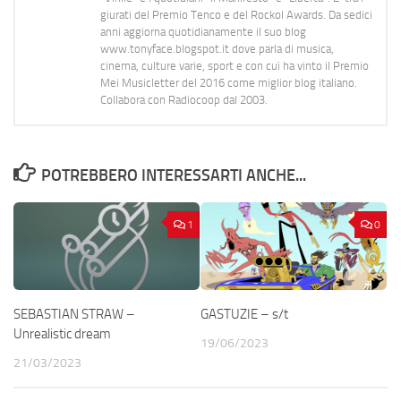
giurati del Premio Tenco e del Rockol Awards. Da sedici
anni aggiorna quotidianamente il suo blog
www.tonyface.blogspot.it dove parla di musica,
cinema, culture varie, sport e con cui ha vinto il Premio
Mei Musicletter del 2016 come miglior blog italiano.
Collabora con Radiocoop dal 2003.
POTREBBERO INTERESSARTI ANCHE...
1
0
SEBASTIAN STRAW –
GASTUZIE – s/t
Unrealistic dream
19/06/2023
21/03/2023