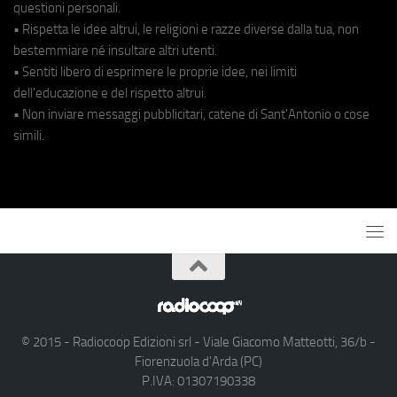
questioni personali.
• Rispetta le idee altrui, le religioni e razze diverse dalla tua, non
bestemmiare né insultare altri utenti.
• Sentiti libero di esprimere le proprie idee, nei limiti
dell'educazione e del rispetto altrui.
• Non inviare messaggi pubblicitari, catene di Sant'Antonio o cose
simili.
© 2015 - Radiocoop Edizioni srl - Viale Giacomo Matteotti, 36/b -
Fiorenzuola d'Arda (PC)
P.IVA: 01307190338