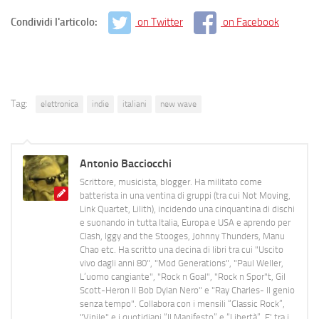
Condividi l'articolo:
on Twitter
on Facebook
Tag:
elettronica
indie
italiani
new wave
Antonio Bacciocchi
Scrittore, musicista, blogger. Ha militato come
batterista in una ventina di gruppi (tra cui Not Moving,
Link Quartet, Lilith), incidendo una cinquantina di dischi
e suonando in tutta Italia, Europa e USA e aprendo per
Clash, Iggy and the Stooges, Johnny Thunders, Manu
Chao etc. Ha scritto una decina di libri tra cui "Uscito
vivo dagli anni 80", "Mod Generations", "Paul Weller,
L’uomo cangiante", "Rock n Goal", "Rock n Spor"t, Gil
Scott-Heron Il Bob Dylan Nero" e "Ray Charles- Il genio
senza tempo". Collabora con i mensili “Classic Rock”,
"Vinile" e i quotidiani “Il Manifesto” e “Libertà”. E' tra i