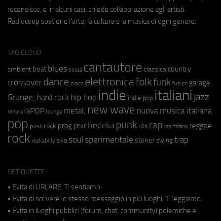
recensisce, e in alcuni casi, chiede collaborazione agli artisti.
Radiocoop sostiene l'arte, la cultura e la musica di ogni genere.
TAG CLOUD
cantautore
blues
beat
country
ambient
classica
bossa
elettronica
dance
folk
funk
crossover
garage
fusion
disco
indie
italiani
jazz
hip hop
Grunge;
hard rock
indie pop
new wave
metal;
nuova musica italiana
laPOP
lounge
kimura
pop
punk
rap
psichedelia
reggae
prog
post rock
r&b
rap italiano
rock
soul
sperimentale
trap
stoner
ska
swing
rockabilly
NETIQUETTE
• Evita di URLARE. Ti sentiamo.
• Evita di scrivere lo stesso messaggio in più luoghi. Ti leggiamo.
• Evita in luoghi pubblici (forum, chat, community) polemiche e