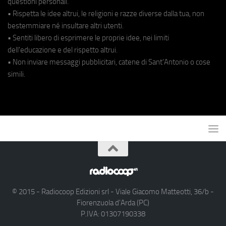
questioni personali.
• Rispetta le idee altrui, le religioni e razze diverse dalla tua, non
bestemmiare né insultare altri utenti.
• Sentiti libero di esprimere le proprie idee, nei limiti
dell'educazione e del rispetto altrui.
• Non inviare messaggi pubblicitari, catene di Sant'Antonio o cose
simili.
© 2015 - Radiocoop Edizioni srl - Viale Giacomo Matteotti, 36/b -
Fiorenzuola d'Arda (PC)
P.IVA: 01307190338