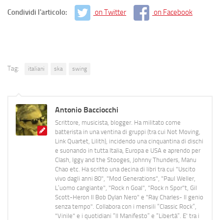
Condividi l'articolo:
on Twitter
on Facebook
Tag:
italiani
ska
swing
Antonio Bacciocchi
Scrittore, musicista, blogger. Ha militato come
batterista in una ventina di gruppi (tra cui Not Moving,
Link Quartet, Lilith), incidendo una cinquantina di dischi
e suonando in tutta Italia, Europa e USA e aprendo per
Clash, Iggy and the Stooges, Johnny Thunders, Manu
Chao etc. Ha scritto una decina di libri tra cui "Uscito
vivo dagli anni 80", "Mod Generations", "Paul Weller,
L’uomo cangiante", "Rock n Goal", "Rock n Spor"t, Gil
Scott-Heron Il Bob Dylan Nero" e "Ray Charles- Il genio
senza tempo". Collabora con i mensili “Classic Rock”,
"Vinile" e i quotidiani “Il Manifesto” e “Libertà”. E' tra i