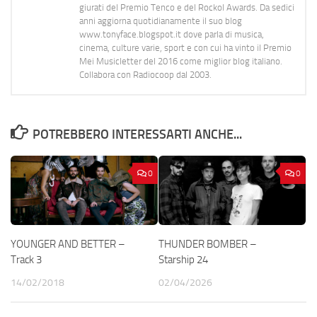
giurati del Premio Tenco e del Rockol Awards. Da sedici
anni aggiorna quotidianamente il suo blog
www.tonyface.blogspot.it dove parla di musica,
cinema, culture varie, sport e con cui ha vinto il Premio
Mei Musicletter del 2016 come miglior blog italiano.
Collabora con Radiocoop dal 2003.
POTREBBERO INTERESSARTI ANCHE...
0
0
YOUNGER AND BETTER –
THUNDER BOMBER –
Track 3
Starship 24
14/02/2018
02/04/2026