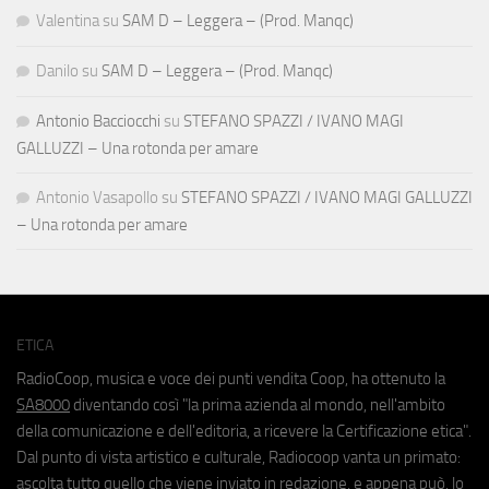
Valentina
su
SAM D – Leggera – (Prod. Manqc)
Danilo
su
SAM D – Leggera – (Prod. Manqc)
Antonio Bacciocchi
su
STEFANO SPAZZI / IVANO MAGI
GALLUZZI – Una rotonda per amare
Antonio Vasapollo
su
STEFANO SPAZZI / IVANO MAGI GALLUZZI
– Una rotonda per amare
ETICA
RadioCoop, musica e voce dei punti vendita Coop, ha ottenuto la
SA8000
diventando così "la prima azienda al mondo, nell'ambito
della comunicazione e dell'editoria, a ricevere la Certificazione etica".
Dal punto di vista artistico e culturale, Radiocoop vanta un primato:
ascolta tutto quello che viene inviato in redazione, e appena può, lo