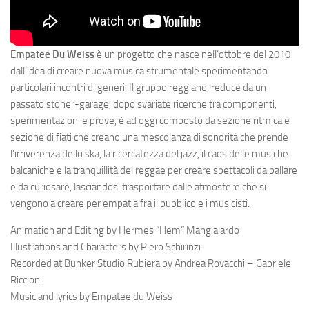
Empatee Du Weiss
è un progetto che nasce nell’ottobre del 2010
dall’idea di creare nuova musica strumentale sperimentando
particolari incontri di generi. Il gruppo reggiano, reduce da un
passato stoner-garage, dopo svariate ricerche tra componenti,
sperimentazioni e prove, è ad oggi composto da sezione ritmica e
sezione di fiati che creano una mescolanza di sonorità che prende
l’irriverenza dello ska, la ricercatezza del jazz, il caos delle musiche
balcaniche e la tranquillità del reggae per creare spettacoli da ballare
e da curiosare, lasciandosi trasportare dalle atmosfere che si
vengono a creare per empatia fra il pubblico e i musicisti.
Animation and Editing by Hermes “Hem” Mangialardo
Illustrations and Characters by Piero Schirinzi
Recorded at Bunker Studio Rubiera by Andrea Rovacchi – Gabriele
Riccioni
Music and lyrics by Empatee du Weiss