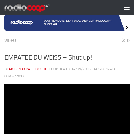
Salta al contenuto
VIDEO
0
EMPATEE DU WEISS – Shut up!
DI
ANTONIO BACCIOCCHI
· PUBBLICATO
14/05/2016
· AGGIORNATO
03/04/2017