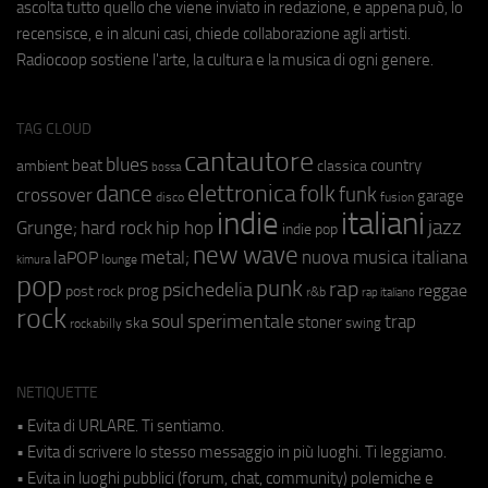
ascolta tutto quello che viene inviato in redazione, e appena può, lo
recensisce, e in alcuni casi, chiede collaborazione agli artisti.
Radiocoop sostiene l'arte, la cultura e la musica di ogni genere.
TAG CLOUD
cantautore
blues
beat
country
ambient
classica
bossa
elettronica
dance
folk
funk
crossover
garage
fusion
disco
indie
italiani
jazz
hip hop
Grunge;
hard rock
indie pop
new wave
metal;
nuova musica italiana
laPOP
lounge
kimura
pop
punk
rap
psichedelia
reggae
prog
post rock
r&b
rap italiano
rock
soul
sperimentale
trap
stoner
ska
swing
rockabilly
NETIQUETTE
• Evita di URLARE. Ti sentiamo.
• Evita di scrivere lo stesso messaggio in più luoghi. Ti leggiamo.
• Evita in luoghi pubblici (forum, chat, community) polemiche e