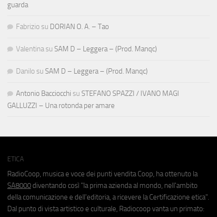
guarda
Fabrizio
su
DORIAN O. A. – Tao
Valentina
su
SAM D – Leggera – (Prod. Manqc)
Danilo
su
SAM D – Leggera – (Prod. Manqc)
Antonio Bacciocchi
su
STEFANO SPAZZI / IVANO MAGI
GALLUZZI – Una rotonda per amare
ETICA
RadioCoop, musica e voce dei punti vendita Coop, ha ottenuto la
SA8000
diventando così "la prima azienda al mondo, nell'ambito
della comunicazione e dell'editoria, a ricevere la Certificazione etica".
Dal punto di vista artistico e culturale, Radiocoop vanta un primato: