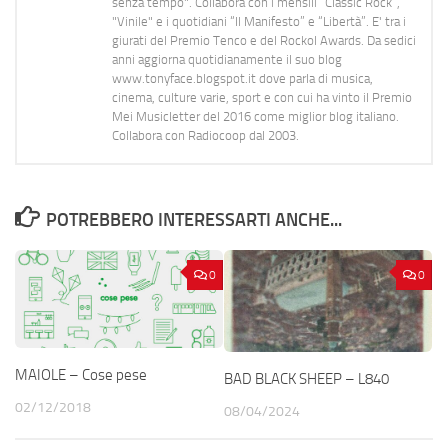
senza tempo". Collabora con i mensili “Classic Rock”,
"Vinile" e i quotidiani “Il Manifesto” e “Libertà”. E' tra i
giurati del Premio Tenco e del Rockol Awards. Da sedici
anni aggiorna quotidianamente il suo blog
www.tonyface.blogspot.it dove parla di musica,
cinema, culture varie, sport e con cui ha vinto il Premio
Mei Musicletter del 2016 come miglior blog italiano.
Collabora con Radiocoop dal 2003.
POTREBBERO INTERESSARTI ANCHE...
0
0
MAIOLE – Cose pese
BAD BLACK SHEEP – L840
02/12/2018
08/04/2024