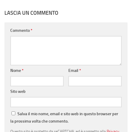
LASCIA UN COMMENTO
Commento
*
Nome
*
Email
*
Sito web
Salva il mio nome, email e sito web in questo browser per
la prossima volta che commento.
Questo sito è protetto da reCAPTCHA, ed è soggetto alla
Privacy