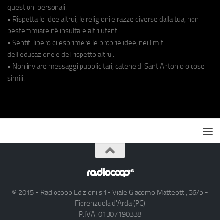
questioni personali.
• Rispetta le idee altrui, le religioni e razze diverse dalla tua, non
bestemmiare né insultare altri utenti.
• Sentiti libero di esprimere le proprie idee, nei limiti
dell'educazione e del rispetto altrui.
• Non inviare messaggi pubblicitari, catene di Sant'Antonio o cose
simili.
© 2015 - Radiocoop Edizioni srl - Viale Giacomo Matteotti, 36/b -
Fiorenzuola d'Arda (PC)
P.IVA: 01307190338