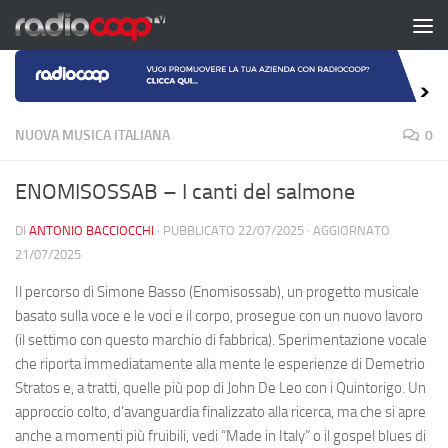
Salta al contenuto
NUOVA MUSICA ITALIANA
0
ENOMISOSSAB – I canti del salmone
DI
ANTONIO BACCIOCCHI
· PUBBLICATO
22/07/2025
· AGGIORNATO
21/07/2025
Il percorso di Simone Basso (Enomisossab), un progetto musicale
basato sulla voce e le voci e il corpo, prosegue con un nuovo lavoro
(il settimo con questo marchio di fabbrica). Sperimentazione vocale
che riporta immediatamente alla mente le esperienze di Demetrio
Stratos e, a tratti, quelle più pop di John De Leo con i Quintorigo. Un
approccio colto, d’avanguardia finalizzato alla ricerca, ma che si apre
anche a momenti più fruibili, vedi “Made in Italy” o il gospel blues di