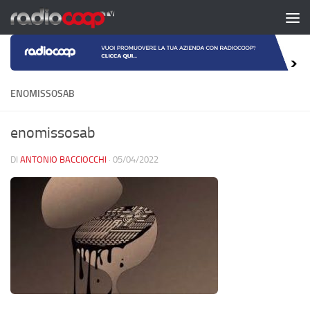
Salta al contenuto
ENOMISSOSAB
enomissosab
DI
ANTONIO BACCIOCCHI
·
05/04/2022