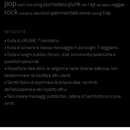
pop
punk
rap
psichedelia
reggae
prog
post rock
r&b
rap italiano
rock
soul
sperimentale
trap
stoner
ska
swing
rockabilly
NETIQUETTE
• Evita di URLARE. Ti sentiamo.
• Evita di scrivere lo stesso messaggio in più luoghi. Ti leggiamo.
• Evita in luoghi pubblici (forum, chat, community) polemiche e
questioni personali.
• Rispetta le idee altrui, le religioni e razze diverse dalla tua, non
bestemmiare né insultare altri utenti.
• Sentiti libero di esprimere le proprie idee, nei limiti
dell'educazione e del rispetto altrui.
• Non inviare messaggi pubblicitari, catene di Sant'Antonio o cose
simili.