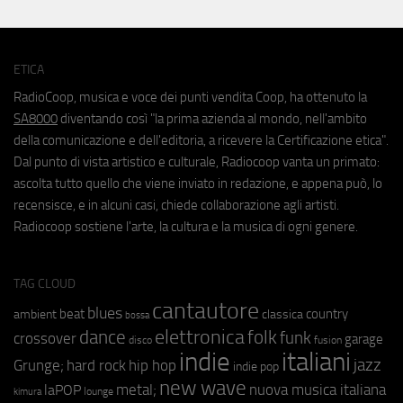
ETICA
RadioCoop, musica e voce dei punti vendita Coop, ha ottenuto la
SA8000
diventando così "la prima azienda al mondo, nell'ambito
della comunicazione e dell'editoria, a ricevere la Certificazione etica".
Dal punto di vista artistico e culturale, Radiocoop vanta un primato:
ascolta tutto quello che viene inviato in redazione, e appena può, lo
recensisce, e in alcuni casi, chiede collaborazione agli artisti.
Radiocoop sostiene l'arte, la cultura e la musica di ogni genere.
TAG CLOUD
cantautore
blues
beat
country
ambient
classica
bossa
elettronica
dance
folk
funk
crossover
garage
fusion
disco
indie
italiani
jazz
hip hop
Grunge;
hard rock
indie pop
new wave
metal;
nuova musica italiana
laPOP
lounge
kimura