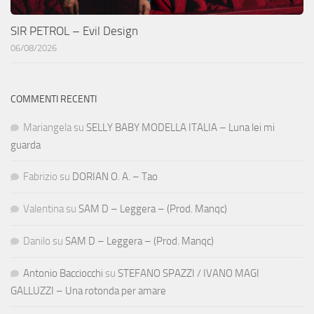
SIR PETROL – Evil Design
06/08/2026
COMMENTI RECENTI
Mariangela
su
SELLY BABY MODELLA ITALIA – Luna lei mi
guarda
Fabrizio
su
DORIAN O. A. – Tao
Valentina
su
SAM D – Leggera – (Prod. Manqc)
Danilo
su
SAM D – Leggera – (Prod. Manqc)
Antonio Bacciocchi
su
STEFANO SPAZZI / IVANO MAGI
GALLUZZI – Una rotonda per amare