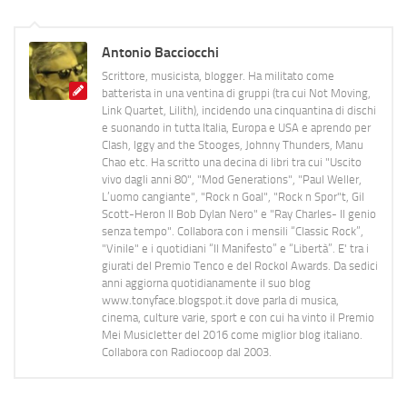
Antonio Bacciocchi
Scrittore, musicista, blogger. Ha militato come
batterista in una ventina di gruppi (tra cui Not Moving,
Link Quartet, Lilith), incidendo una cinquantina di dischi
e suonando in tutta Italia, Europa e USA e aprendo per
Clash, Iggy and the Stooges, Johnny Thunders, Manu
Chao etc. Ha scritto una decina di libri tra cui "Uscito
vivo dagli anni 80", "Mod Generations", "Paul Weller,
L’uomo cangiante", "Rock n Goal", "Rock n Spor"t, Gil
Scott-Heron Il Bob Dylan Nero" e "Ray Charles- Il genio
senza tempo". Collabora con i mensili “Classic Rock”,
"Vinile" e i quotidiani “Il Manifesto” e “Libertà”. E' tra i
giurati del Premio Tenco e del Rockol Awards. Da sedici
anni aggiorna quotidianamente il suo blog
www.tonyface.blogspot.it dove parla di musica,
cinema, culture varie, sport e con cui ha vinto il Premio
Mei Musicletter del 2016 come miglior blog italiano.
Collabora con Radiocoop dal 2003.