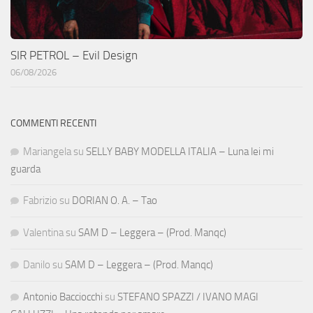
SIR PETROL – Evil Design
06/08/2026
COMMENTI RECENTI
Mariangela
su
SELLY BABY MODELLA ITALIA – Luna lei mi
guarda
Fabrizio
su
DORIAN O. A. – Tao
Valentina
su
SAM D – Leggera – (Prod. Manqc)
Danilo
su
SAM D – Leggera – (Prod. Manqc)
Antonio Bacciocchi
su
STEFANO SPAZZI / IVANO MAGI