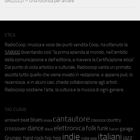
GALLUZZI – Una rotonda per amare
ETICA
RadioCoop, musica e voce dei punti vendita Coop, ha ottenuto la
SA8000
diventando così "la prima azienda al mondo, nell'ambito
della comunicazione e dell'editoria, a ricevere la Certificazione etica".
Dal punto di vista artistico e culturale, Radiocoop vanta un primato:
ascolta tutto quello che viene inviato in redazione, e appena può, lo
recensisce, e in alcuni casi, chiede collaborazione agli artisti.
Radiocoop sostiene l'arte, la cultura e la musica di ogni genere.
TAG CLOUD
cantautore
blues
beat
country
ambient
classica
bossa
elettronica
dance
folk
funk
crossover
garage
fusion
disco
indie
italiani
jazz
hip hop
Grunge;
hard rock
indie pop