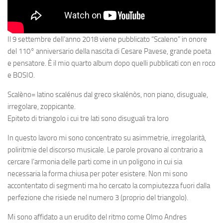
Il 9 settembre dell’anno 2018 viene pubblicato “Scaleno” in onore
del 110° anniversario della nascita di Cesare Pavese, grande poeta
e pensatore. È il mio quarto album dopo quelli pubblicati con en roco
e BOSIO.
Scalèno= latino scalénus dal greco skalénòs, non piano, disuguale,
irregolare, zoppicante.
Epiteto di triangolo i cui tre lati sono disuguali tra loro
In questo lavoro mi sono concentrato su asimmetrie, irregolarità,
poliritmie del discorso musicale. Le parole provano al contrario a
cercare l’armonia delle parti come in un poligono in cui sia
necessaria la forma chiusa per poter esistere. Non mi sono
accontentato di segmenti ma ho cercato la compiutezza fuori dalla
perfezione che risiede nel numero 3 (proprio del triangolo).
Mi sono affidato a un erudito del ritmo come Olmo Andres