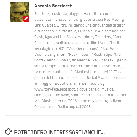
Antonio Bacciocchi
Scrittore, musicista, blogger. Ha militato come
batterista in una ventina di gruppi (tra cui Not Moving,
Link Quartet, Lilith), incidendo una cinquantina di dischi
e suonando in tutta Italia, Europa e USA e aprendo per
Clash, Iggy and the Stooges, Johnny Thunders, Manu
Chao etc. Ha scritto una decina di libri tra cui "Uscito
vivo dagli anni 80", "Mod Generations", "Paul Weller,
L’uomo cangiante", "Rock n Goal", "Rock n Spor"t, Gil
Scott-Heron Il Bob Dylan Nero" e "Ray Charles- Il genio
senza tempo". Collabora con i mensili “Classic Rock”,
"Vinile" e i quotidiani “Il Manifesto” e “Libertà”. E' tra i
giurati del Premio Tenco e del Rockol Awards. Da sedici
anni aggiorna quotidianamente il suo blog
www.tonyface.blogspot.it dove parla di musica,
cinema, culture varie, sport e con cui ha vinto il Premio
Mei Musicletter del 2016 come miglior blog italiano.
Collabora con Radiocoop dal 2003.
POTREBBERO INTERESSARTI ANCHE...