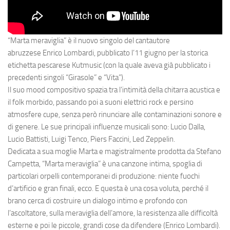
“Marta meraviglia”
è il nuovo singolo del cantautore
abruzzese
Enrico Lombardi
, pubblicato l’11 giugno per la storica
etichetta pescarese
Kutmusic
(con la quale aveva già pubblicato i
precedenti singoli
“Girasole”
e
“Vita”
).
Il suo mood compositivo spazia tra l’intimità della chitarra acustica e
il folk morbido, passando poi a suoni elettrici rock e persino
atmosfere cupe, senza però rinunciare alle contaminazioni sonore e
di genere. Le sue principali influenze musicali sono: Lucio Dalla,
Lucio Battisti, Luigi Tenco, Piers Faccini, Led Zeppelin.
Dedicata a sua moglie Marta e magistralmente prodotta da
Stefano
Campetta
,
“Marta meraviglia” è una canzone intima, spoglia di
particolari orpelli contemporanei di produzione: niente fuochi
d’artificio e gran finali, ecco. E questa è una cosa voluta, perché il
brano cerca di costruire un dialogo intimo e profondo con
l’ascoltatore, sulla meraviglia dell’amore, la resistenza alle difficoltà
esterne e poi le piccole, grandi cose da difendere
(Enrico Lombardi).