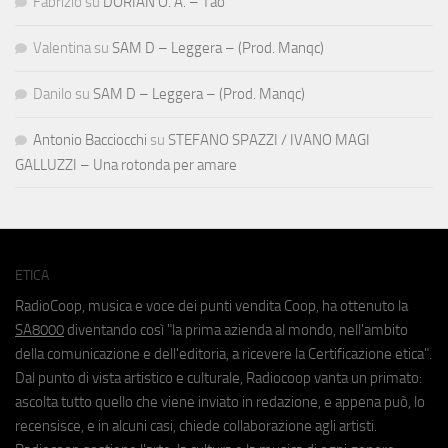
Fabrizio
su
DORIAN O. A. – Tao
Valentina
su
SAM D – Leggera – (Prod. Manqc)
Danilo
su
SAM D – Leggera – (Prod. Manqc)
Antonio Bacciocchi
su
STEFANO SPAZZI / IVANO MAGI
GALLUZZI – Una rotonda per amare
ETICA
RadioCoop, musica e voce dei punti vendita Coop, ha ottenuto la
SA8000
diventando così "la prima azienda al mondo, nell'ambito
della comunicazione e dell'editoria, a ricevere la Certificazione etica".
Dal punto di vista artistico e culturale, Radiocoop vanta un primato:
ascolta tutto quello che viene inviato in redazione, e appena può, lo
recensisce, e in alcuni casi, chiede collaborazione agli artisti.