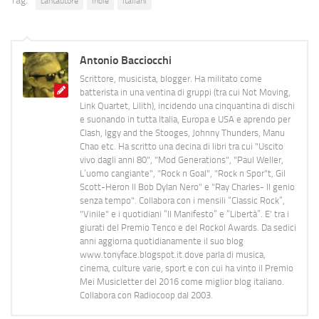
Tag:
cantautore
indie
italiani
Antonio Bacciocchi
Scrittore, musicista, blogger. Ha militato come
batterista in una ventina di gruppi (tra cui Not Moving,
Link Quartet, Lilith), incidendo una cinquantina di dischi
e suonando in tutta Italia, Europa e USA e aprendo per
Clash, Iggy and the Stooges, Johnny Thunders, Manu
Chao etc. Ha scritto una decina di libri tra cui "Uscito
vivo dagli anni 80", "Mod Generations", "Paul Weller,
L’uomo cangiante", "Rock n Goal", "Rock n Spor"t, Gil
Scott-Heron Il Bob Dylan Nero" e "Ray Charles- Il genio
senza tempo". Collabora con i mensili “Classic Rock”,
"Vinile" e i quotidiani “Il Manifesto” e “Libertà”. E' tra i
giurati del Premio Tenco e del Rockol Awards. Da sedici
anni aggiorna quotidianamente il suo blog
www.tonyface.blogspot.it dove parla di musica,
cinema, culture varie, sport e con cui ha vinto il Premio
Mei Musicletter del 2016 come miglior blog italiano.
Collabora con Radiocoop dal 2003.