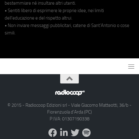
bestemmiare né insultare altri utenti.
• Sentiti libero di esprimere le proprie idee, nei limiti
dell'educazione e del rispetto altrui.
• Non inviare messaggi pubblicitari, catene di Sant'Antonio o cose
simili.
© 2015 - Radiocoop Edizioni srl - Viale Giacomo Matteotti, 36/b -
Fiorenzuola d'Arda (PC)
P.IVA: 01307190338