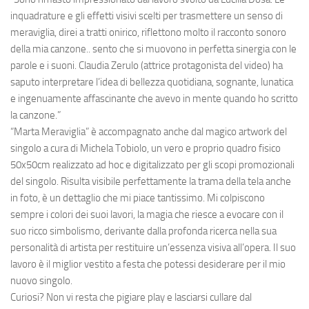
inquadrature e gli effetti visivi scelti per trasmettere un senso di
meraviglia, direi a tratti onirico, riflettono molto il racconto sonoro
della mia canzone.. sento che si muovono in perfetta sinergia con le
parole e i suoni. Claudia Zerulo (attrice protagonista del video) ha
saputo interpretare l’idea di bellezza quotidiana, sognante, lunatica
e ingenuamente affascinante che avevo in mente quando ho scritto
la canzone.”
“Marta Meraviglia” è accompagnato anche dal magico artwork del
singolo a cura di
Michela Tobiolo
, un vero e proprio quadro fisico
50x50cm realizzato ad hoc e digitalizzato per gli scopi promozionali
del singolo.
Risulta visibile perfettamente la trama della tela anche
in foto, è un dettaglio che mi piace tantissimo. Mi colpiscono
sempre i colori dei suoi lavori, la magia che riesce a evocare con il
suo ricco simbolismo, derivante dalla profonda ricerca nella sua
personalità di artista per restituire un’essenza visiva all’opera. Il suo
lavoro è il miglior vestito a festa che potessi desiderare per il mio
nuovo singolo.
Curiosi? Non vi resta che pigiare play e lasciarsi cullare dal