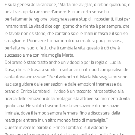
E sulla genesi della canzone,
“Marta meraviglia”, direbbe qualcuno, è
un’altra stupida canzone d’amore. E in un certo senso ha
perfettamente ragione: bisogna essere stupidi, incoscienti, illusi per
innamorarsi. La vita ci dice ogni giorno che niente è per sempre, che
le favole non esistono, che contano solo le mani in tasca e il sorriso
smagliante. Poi invece ti innamori di una creatura pura, preziosa,
perfetta nei suoi difetti, che ti cambia la vita: questo è ciò che è
successo a me con mia moglie Marta.
Del brano è stato tratto anche un videoclip per la regia di
Lucilla
Dosa
, che si è trovata subito in sintonia con il mood compositivo del
cantautore abruzzese:
“Per il videoclip di Marta Meraviglia mi sono
lasciata guidare dalle sensazioni e dalle emozioni trasmesse dal
brano di Enrico Lombardi. Il video è un racconto introspettivo alla
ricerca delle emozioni della protagonista attraverso momenti di vita
quotidiana. Ho voluto trasmettere la sensazione di uno spazio
liminale, dove il tempo sembra fermarsi fino a discostarsi dalla
realtà per entrare in un altro mondo fatto di meraviglia.”
Queste invece le parole di Enrico Lombardi sul videoclip:
“Sono rimasto impressionato dal lavoro svolto da Lucilla Dosa. Le