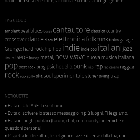
Radiocoop sostiene l'arte, la cultura e la musica di ogni genere.
TAG CLOUD
cantautore
blues
beat
country
ambient
classica
bossa
elettronica
dance
folk
funk
crossover
garage
fusion
disco
indie
italiani
jazz
hip hop
Grunge;
hard rock
indie pop
new wave
metal;
nuova musica italiana
laPOP
lounge
kimura
pop
punk
rap
psichedelia
reggae
prog
post rock
r&b
rap italiano
rock
soul
sperimentale
trap
stoner
ska
swing
rockabilly
NETIQUETTE
• Evita di URLARE. Ti sentiamo.
• Evita di scrivere lo stesso messaggio in più luoghi. Ti leggiamo.
• Evita in luoghi pubblici (forum, chat, community) polemiche e
questioni personali.
• Rispetta le idee altrui, le religioni e razze diverse dalla tua, non