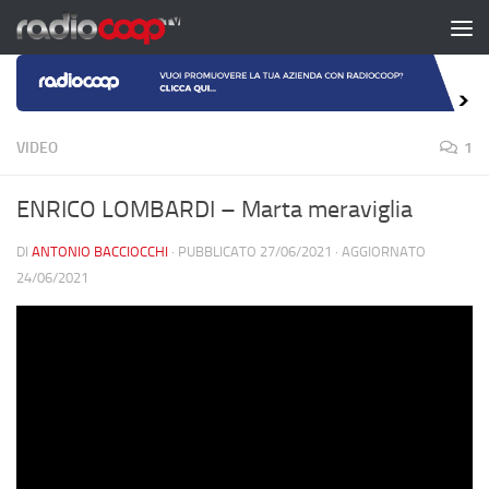
Salta al contenuto
VIDEO
1
ENRICO LOMBARDI – Marta meraviglia
DI
ANTONIO BACCIOCCHI
· PUBBLICATO
27/06/2021
· AGGIORNATO
24/06/2021