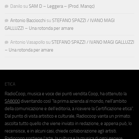
Danilo
su
SAM D – Leggera – (Prod. Manqc)
Antonio Bacciocchi
su
STEFANO SPAZZI / IVANO MAGI
GALLUZZI – Una rotonda per amare
Antonio Vasapollo
su
STEFANO SPAZZI / IVANO MAGI GALLUZZI
– Una rotonda per amare
ETICA
RadioCoop, musica e voce dei punti vendita Coop, ha ottenuto la
SA8000
diventando così "la prima azienda al mondo, nell'ambito
della comunicazione e dell'editoria, a ricevere la Certificazione etica".
Dal punto di vista artistico e culturale, Radiocoop vanta un primato:
ascolta tutto quello che viene inviato in redazione, e appena può, lo
recensisce, e in alcuni casi, chiede collaborazione agli artisti.
Radiocoop sostiene l'arte, la cultura e la musica di ogni genere.