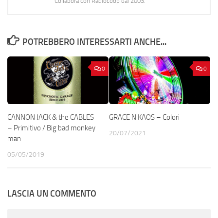
Collabora con Radiocoop dal 2003.
POTREBBERO INTERESSARTI ANCHE...
0
0
CANNON JACK & the CABLES
GRACE N KAOS – Colori
– Primitivo / Big bad monkey
20/07/2021
man
05/05/2019
LASCIA UN COMMENTO