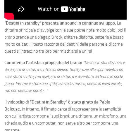
“
Destini in standby”
presenta un sound in continuo sviluppo.
La
chitarra principale ci avvolge con le sue poche note molto dolci; poi il
brano prende una piega più rock: chitarre distorte, batteria e basso
molto
calcati
. Il testo racconta dei destini delle persone e di come
questi si intreccino tra loro per mischiarsi e unirsi
Commenta l’artista a proposito del brano:
“Destini in standby nasce
da un giro di chitarra scritto sul divano. Sarà grazie alla spontaneità con
cui è stato scritto, ma quel giro di chitarra è diventato un brano in pochi
giorni. Per me è stata una sfida, avevo la musica, avevo la linea vocale,
ma non avevo le parole…”
Il videoclip di “Destini in Standby” è stato girato da Pablo
Deleuse,
in interno. Il filmato cerca di rappresentare la semplicità
con cui l’artista compone i suoi brani: una chitarra, un microfono, una
scheda audio e un computer; non serve altro per comporre una
canzone.