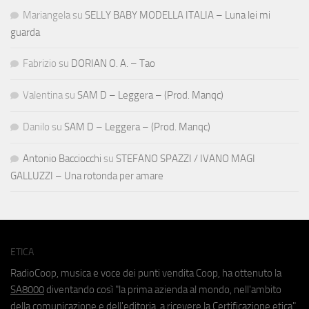
Mariangela
su
SELLY BABY MODELLA ITALIA – Luna lei mi
guarda
Fabrizio
su
DORIAN O. A. – Tao
Valentina
su
SAM D – Leggera – (Prod. Manqc)
Danilo
su
SAM D – Leggera – (Prod. Manqc)
Antonio Bacciocchi
su
STEFANO SPAZZI / IVANO MAGI
GALLUZZI – Una rotonda per amare
ETICA
RadioCoop, musica e voce dei punti vendita Coop, ha ottenuto la
SA8000
diventando così "la prima azienda al mondo, nell'ambito
della comunicazione e dell'editoria, a ricevere la Certificazione etica".