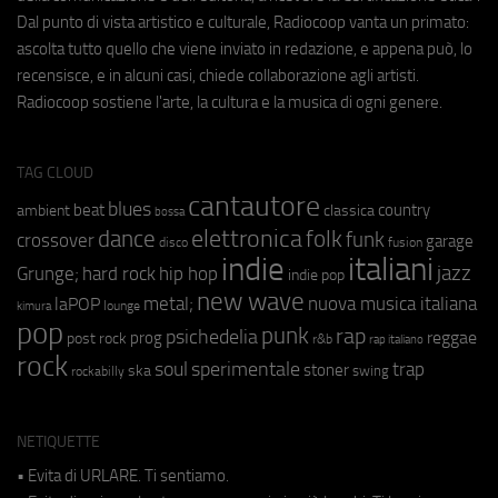
Dal punto di vista artistico e culturale, Radiocoop vanta un primato:
ascolta tutto quello che viene inviato in redazione, e appena può, lo
recensisce, e in alcuni casi, chiede collaborazione agli artisti.
Radiocoop sostiene l'arte, la cultura e la musica di ogni genere.
TAG CLOUD
cantautore
blues
beat
country
ambient
classica
bossa
elettronica
dance
folk
funk
crossover
garage
fusion
disco
indie
italiani
jazz
hip hop
Grunge;
hard rock
indie pop
new wave
metal;
nuova musica italiana
laPOP
lounge
kimura
pop
punk
rap
psichedelia
reggae
prog
post rock
r&b
rap italiano
rock
soul
sperimentale
trap
stoner
ska
swing
rockabilly
NETIQUETTE
• Evita di URLARE. Ti sentiamo.