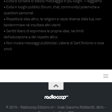
• Evita di scrivere lo stesso messaggio in più luoghi. Ti leggiamo.
• Evita in luoghi pubblici (forum, chat, community) polemiche e
questioni personali.
• Rispetta le idee altrui, le religioni e razze diverse dalla tua, non
bestemmiare né insultare altri utenti.
• Sentiti libero di esprimere le proprie idee, nei limiti
dell'educazione e del rispetto altrui.
• Non inviare messaggi pubblicitari, catene di Sant'Antonio o cose
simili.
© 2015 - Radiocoop Edizioni srl - Viale Giacomo Matteotti, 36/b -