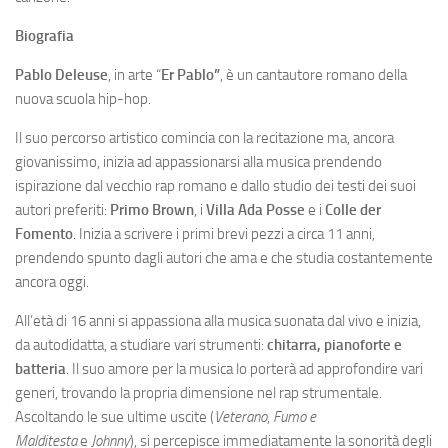
Biografia
Pablo Deleuse
, in arte “
Er Pablo”
, è un cantautore romano della
nuova scuola hip-hop.
Il suo percorso artistico comincia con la recitazione ma, ancora
giovanissimo, inizia ad appassionarsi alla musica prendendo
ispirazione dal vecchio rap romano e dallo studio dei testi dei suoi
autori preferiti:
Primo Brown
, i
Villa Ada Posse
e i
Colle der
Fomento
. Inizia a scrivere i primi brevi pezzi a circa 11 anni,
prendendo spunto dagli autori che ama e che studia costantemente
ancora oggi.
All’età di 16 anni si appassiona alla musica suonata dal vivo e inizia,
da autodidatta, a studiare vari strumenti:
chitarra, pianoforte e
batteria
. Il suo amore per la musica lo porterà ad approfondire vari
generi, trovando la propria dimensione nel rap strumentale.
Ascoltando le sue ultime uscite (
Veterano
,
Fumo e
Malditesta
e
Johnny
), si percepisce immediatamente la sonorità degli