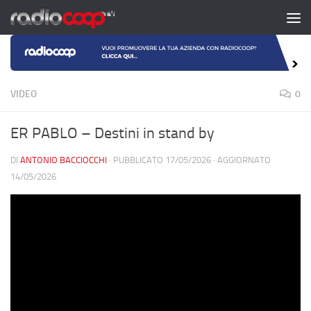
Salta al contenuto
VIDEO
0
ER PABLO – Destini in stand by
DI
ANTONIO BACCIOCCHI
· PUBBLICATO
17/05/2026
· AGGIORNATO
14/05/2026