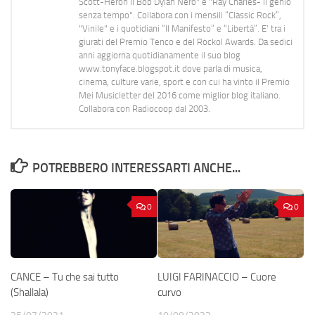
Scott-Heron Il Bob Dylan Nero" e "Ray Charles- Il genio
senza tempo". Collabora con i mensili “Classic Rock”,
"Vinile" e i quotidiani “Il Manifesto” e “Libertà”. E' tra i
giurati del Premio Tenco e del Rockol Awards. Da sedici
anni aggiorna quotidianamente il suo blog
www.tonyface.blogspot.it dove parla di musica,
cinema, culture varie, sport e con cui ha vinto il Premio
Mei Musicletter del 2016 come miglior blog italiano.
Collabora con Radiocoop dal 2003.
POTREBBERO INTERESSARTI ANCHE...
0
0
CANCE – Tu che sai tutto
LUIGI FARINACCIO – Cuore
(Shallala)
curvo