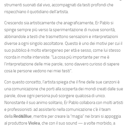
strumenti suonati dal vivo, accompagnati da testi profondi che
rispecchiano il quotidiano dell’artista.
Crescendo sia artisticamente che anagraficamente, Er Pablo si
spinge sempre più verso la sperimentazione di nuove sonorità,
abbinandole a testi che trasmettono sensazioni e interpretazioni
diverse a ogni singolo ascoltatore. Questo è uno dei motivi per cui il
suo pubblico è molto eterogeneo per età e sesso, come lui stesso
ricorda in molte interviste: “La cosa più importante per me è
l’interpretazione delle mie parole; sono davvero curioso di sapere
cosa le persone vedono nei miei testi”.
Con questo concetto, l’artista spiega che il fine delle sue canzoni è
una comunicazione che porti alla scoperta dei mondi creati dalle sue
parole, dove ogni persona può scorgere qualcosa di unico.
Nonostante il suo animo solitario, Er Pablo collabora con molti artisti
e professionisti: ad assisterlo nella comunicazione c’è il team
della
Red&Blue
, mentre per creare la “magia” nei brani si appoggia
al produttore
Violea
, che con il suo sound — a volte morbido, a