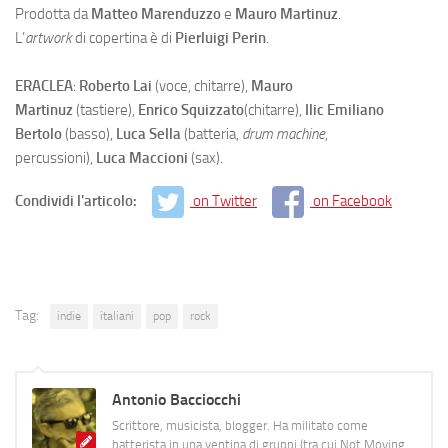
Prodotta da
Matteo Marenduzzo
e
Mauro Martinuz
.
L’
artwork
di copertina è di
Pierluigi Perin
.
ERACLEA
:
Roberto Lai
(voce, chitarre),
Mauro
Martinuz
(tastiere),
Enrico Squizzato
(chitarre),
Ilic Emiliano
Bertolo
(basso),
Luca Sella
(batteria,
drum machine
,
percussioni),
Luca Maccioni
(sax).
Condividi l'articolo:
on Twitter
on Facebook
Tag:
indie
italiani
pop
rock
Antonio Bacciocchi
Scrittore, musicista, blogger. Ha militato come
batterista in una ventina di gruppi (tra cui Not Moving,