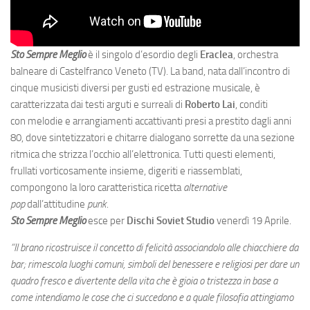
Sto Sempre Meglio
è il singolo d’esordio degli
Eraclea
, orchestra
balneare di Castelfranco Veneto (TV). La band, nata dall’incontro di
cinque musicisti diversi per gusti ed estrazione musicale, è
caratterizzata dai testi arguti e surreali di
Roberto Lai
, conditi
con melodie e arrangiamenti accattivanti presi a prestito dagli anni
80, dove sintetizzatori e chitarre dialogano sorrette da una sezione
ritmica che strizza l’occhio all’elettronica. Tutti questi elementi,
frullati vorticosamente insieme, digeriti e riassemblati,
compongono la loro caratteristica ricetta
alternative
pop
dall’attitudine
punk
.
Sto Sempre Meglio
esce per
Dischi Soviet Studio
venerdì 19 Aprile.
“Il brano ricostruisce il concetto di felicità associandolo alle chiacchiere da
bar; rimescola luoghi comuni, simboli del benessere e religiosi per dare un
quadro fresco e divertente della vita che è gioia o tristezza in base a
come intendiamo le cose che ci succedono e a quale filosofia attingiamo