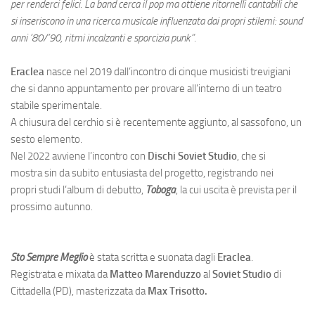
per renderci felici. La band cerca il pop ma ottiene ritornelli cantabili che
si inseriscono in una ricerca musicale influenzata dai propri stilemi: sound
anni ’80/’90, ritmi incalzanti e sporcizia punk”.
Eraclea
nasce nel 2019 dall’incontro di cinque musicisti trevigiani
che si danno appuntamento per provare all’interno di un teatro
stabile sperimentale.
A chiusura del cerchio si è recentemente aggiunto, al sassofono, un
sesto elemento.
Nel 2022 avviene l’incontro con
Dischi Soviet Studio
, che si
mostra sin da subito entusiasta del progetto, registrando nei
propri studi l’album di debutto,
Toboga
, la cui uscita è prevista per il
prossimo autunno.
Sto Sempre Meglio
è stata scritta e suonata dagli
Eraclea
.
Registrata e mixata da
Matteo Marenduzzo
al
Soviet Studio
di
Cittadella (PD), masterizzata da
Max Trisotto.