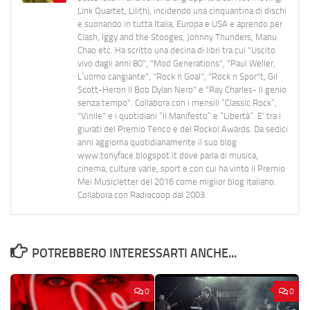
Link Quartet, Lilith), incidendo una cinquantina di dischi
e suonando in tutta Italia, Europa e USA e aprendo per
Clash, Iggy and the Stooges, Johnny Thunders, Manu
Chao etc. Ha scritto una decina di libri tra cui "Uscito
vivo dagli anni 80", "Mod Generations", "Paul Weller,
L’uomo cangiante", "Rock n Goal", "Rock n Spor"t, Gil
Scott-Heron Il Bob Dylan Nero" e "Ray Charles- Il genio
senza tempo". Collabora con i mensili “Classic Rock”,
"Vinile" e i quotidiani “Il Manifesto” e “Libertà”. E' tra i
giurati del Premio Tenco e del Rockol Awards. Da sedici
anni aggiorna quotidianamente il suo blog
www.tonyface.blogspot.it dove parla di musica,
cinema, culture varie, sport e con cui ha vinto il Premio
Mei Musicletter del 2016 come miglior blog italiano.
Collabora con Radiocoop dal 2003.
POTREBBERO INTERESSARTI ANCHE...
0
0