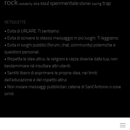
rock
soul
sperimentale
trap
stoner
ska
swing
rockabilly
NETIQUETTE
• Evita di URLARE. Ti sentiamo.
• Evita di scrivere lo stesso messaggio in più luoghi. Ti leggiamo.
• Evita in luoghi pubblici (forum, chat, community) polemiche e
questioni personali.
• Rispetta le idee altrui, le religioni e razze diverse dalla tua, non
bestemmiare né insultare altri utenti.
• Sentiti libero di esprimere le proprie idee, nei limiti
dell'educazione e del rispetto altrui.
• Non inviare messaggi pubblicitari, catene di Sant'Antonio o cose
simili.