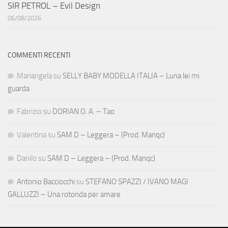
SIR PETROL – Evil Design
06/08/2026
COMMENTI RECENTI
Mariangela
su
SELLY BABY MODELLA ITALIA – Luna lei mi
guarda
Fabrizio
su
DORIAN O. A. – Tao
Valentina
su
SAM D – Leggera – (Prod. Manqc)
Danilo
su
SAM D – Leggera – (Prod. Manqc)
Antonio Bacciocchi
su
STEFANO SPAZZI / IVANO MAGI
GALLUZZI – Una rotonda per amare