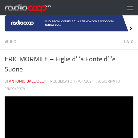
Salta al contenuto
VIDEO
0
ERIC MORMILE – Figlie d’ ‘a Fonte d’ ‘e
Suone
DI
ANTONIO BACCIOCCHI
· PUBBLICATO
17/04/2024
· AGGIORNATO
15/04/2024