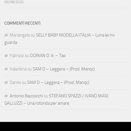
06/08/2026
COMMENTI RECENTI
Mariangela
su
SELLY BABY MODELLA ITALIA – Luna lei mi
guarda
Fabrizio
su
DORIAN O. A. – Tao
Valentina
su
SAM D – Leggera – (Prod. Manqc)
Danilo
su
SAM D – Leggera – (Prod. Manqc)
Antonio Bacciocchi
su
STEFANO SPAZZI / IVANO MAGI
GALLUZZI – Una rotonda per amare