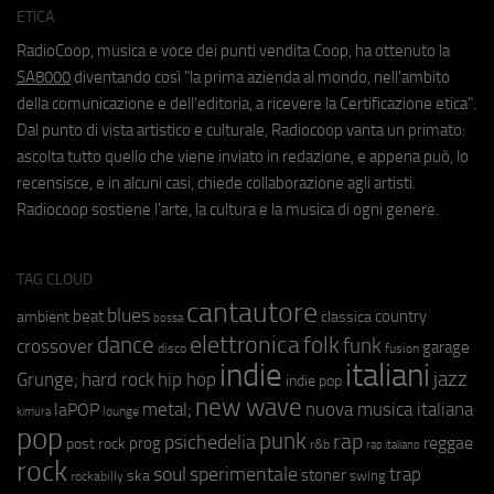
ETICA
RadioCoop, musica e voce dei punti vendita Coop, ha ottenuto la
SA8000
diventando così "la prima azienda al mondo, nell'ambito
della comunicazione e dell'editoria, a ricevere la Certificazione etica".
Dal punto di vista artistico e culturale, Radiocoop vanta un primato:
ascolta tutto quello che viene inviato in redazione, e appena può, lo
recensisce, e in alcuni casi, chiede collaborazione agli artisti.
Radiocoop sostiene l'arte, la cultura e la musica di ogni genere.
TAG CLOUD
cantautore
blues
beat
country
ambient
classica
bossa
elettronica
dance
folk
funk
crossover
garage
fusion
disco
indie
italiani
jazz
hip hop
Grunge;
hard rock
indie pop
new wave
metal;
nuova musica italiana
laPOP
lounge
kimura
pop
punk
rap
psichedelia
reggae
prog
post rock
r&b
rap italiano
rock
soul
sperimentale
trap
stoner
ska
swing
rockabilly