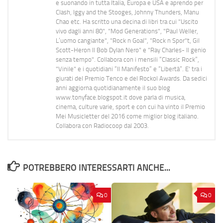
e suonando in tutta Italia, Europa e USA e aprendo per
Clash, Iggy and the Stooges, Johnny Thunders, Manu
Chao etc. Ha scritto una decina di libri tra cui "Uscito
vivo dagli anni 80", "Mod Generations", "Paul Weller,
L’uomo cangiante", "Rock n Goal", "Rock n Spor"t, Gil
Scott-Heron Il Bob Dylan Nero" e "Ray Charles- Il genio
senza tempo". Collabora con i mensili “Classic Rock”,
"Vinile" e i quotidiani “Il Manifesto” e “Libertà”. E' tra i
giurati del Premio Tenco e del Rockol Awards. Da sedici
anni aggiorna quotidianamente il suo blog
www.tonyface.blogspot.it dove parla di musica,
cinema, culture varie, sport e con cui ha vinto il Premio
Mei Musicletter del 2016 come miglior blog italiano.
Collabora con Radiocoop dal 2003.
POTREBBERO INTERESSARTI ANCHE...
0
0