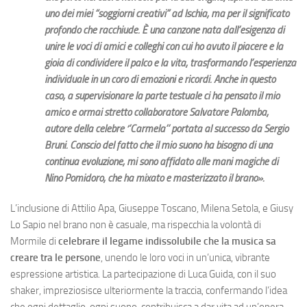
uno dei miei “soggiorni creativi” ad Ischia, ma per il significato
profondo che racchiude. È una canzone nata dall’esigenza di
unire le voci di amici e colleghi con cui ho avuto il piacere e la
gioia di condividere il palco e la vita, trasformando l’esperienza
individuale in un coro di emozioni e ricordi. Anche in questo
caso, a supervisionare la parte testuale ci ha pensato il mio
amico e ormai stretto collaboratore Salvatore Palomba,
autore della celebre ‘’Carmela’’ portata al successo da Sergio
Bruni. Conscio del fatto che il mio suono ha bisogno di una
continua evoluzione, mi sono affidato alle mani magiche di
Nino Pomidoro, che ha mixato e masterizzato il brano».
L’inclusione di Attilio Apa, Giuseppe Toscano, Milena Setola, e Giusy
Lo Sapio nel brano non è casuale, ma rispecchia la volontà di
Mormile di
celebrare il legame indissolubile che la musica sa
creare tra le persone
, unendo le loro voci in un’unica, vibrante
espressione artistica. La partecipazione di Luca Guida, con il suo
shaker, impreziosisce ulteriormente la traccia, confermando l’idea
che ogni dettaglio, ogni suono, contribuisca a dar vita ad un’opera