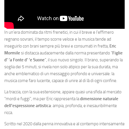
In un’era dominata da ritmi frenetici, in cui il breve e l’effimero
regnano sovrani, il tempo scorre veloce e la musica tende ad
inseguirlo con brani sempre più brevi e consumati in fretta,
Eric
Mormile
si distacca audacemente dalla norma presentando “
Figlie
d’ ‘a Fonte d’ ‘e Suone
”, il suo nuovo singolo. Il brano, superando la
soglia dei 5 minuti, si rivela non solo atipico per la sua durata, ma
anche emblematico di un messaggio profondo e universale: la
musica come faro lucente, capace di unire al di là di ogni confine.
La traccia, con la sua estensione, appare quasi una sfida al mercato
“mordi e fuggi”, ma per Eric rappresenta la
dimensione naturale
dell’espressione artistica
: ampia, profonda, e inesauribilmente
ricca.
Scritto nel 2020 dalla penna innovativa e al contempo intensamente