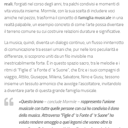
reali
, forgiati nel corso degli anni, tra palchi condivisi e momenti di
vita vissuta insieme. Mormile, con la sua scelta di includere voci
amiche nel pezzo, trasforma il concetto di
famiglia musicale
in una
realtà palpabile, un esempio concreto di come l’arte possa diventare
il terreno comune su cui costruire relazioni durature e significative.
La musica, quindi, diventa un dialogo continuo, un flusso ininterrotto
di comunicazione tra esseri umani che, pur nelle loro peculiarità e
differenze, si scoprono uniti da un filo invisibile ma
inestricabilmente forte. È in questo spazio sacro, tra le melodie e i
ritmi di “Figlie d’ ‘a Fonte d’ ‘e Suone”, che Eric e i suoi compagni di
viaggio, Attilio, Giuseppe, Milena, Salvatore, Nino e Giusy, tessono
insieme un tessuto armonico che avvolge l’ascoltatore, invitandolo
a diventare parte di questa grande famiglia musicale.
«Questo brano
– conclude Mormile –
rappresenta l’unione
musicale con tutte quelle persone con cui ho condiviso il dono
della musica. Attraverso “Figlie d’ ‘a Fonte d’ ‘e Suone” ho
voluto rendere omaggio a quei legami che vanno oltre la