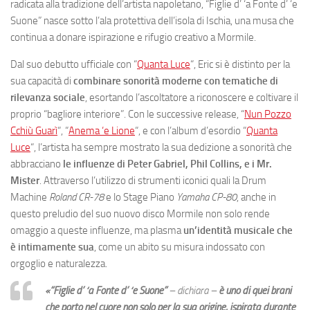
radicata alla tradizione dell’artista napoletano, “Figlie d’ ‘a Fonte d’ ‘e
Suone” nasce sotto l’ala protettiva dell’isola di Ischia, una musa che
continua a donare ispirazione e rifugio creativo a Mormile.
Dal suo debutto ufficiale con “
Quanta Luce
“, Eric si è distinto per la
sua capacità di
combinare sonorità moderne con tematiche di
rilevanza sociale
, esortando l’ascoltatore a riconoscere e coltivare il
proprio “bagliore interiore”​​. Con le successive release, “
Nun Pozzo
Cchiù Guarì
“, “
Anema ‘e Lione
“, e con l’album d’esordio “
Quanta
Luce
“, l’artista ha sempre mostrato la sua dedizione a sonorità che
abbracciano
le influenze di Peter Gabriel, Phil Collins, e i Mr.
Mister
. Attraverso l’utilizzo di strumenti iconici quali la Drum
Machine
Roland CR-78
e lo Stage Piano
Yamaha CP-80
, anche in
questo preludio del suo nuovo disco Mormile non solo rende
omaggio a queste influenze, ma plasma
un’identità musicale che
è intimamente sua
, come un abito su misura indossato con
orgoglio e naturalezza.
«“Figlie d’ ‘a Fonte d’ ‘e Suone”
– dichiara –
è uno di quei brani
che porto nel cuore non solo per la sua origine, ispirata durante