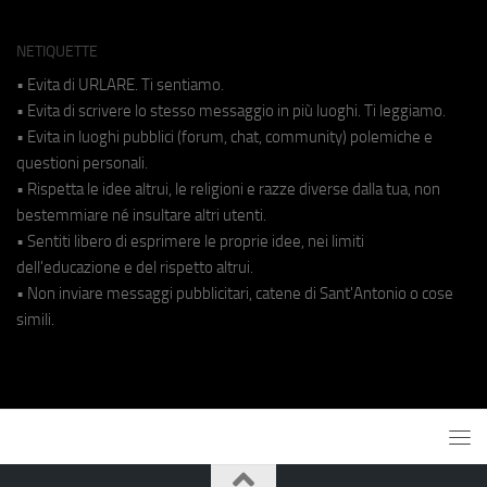
NETIQUETTE
• Evita di URLARE. Ti sentiamo.
• Evita di scrivere lo stesso messaggio in più luoghi. Ti leggiamo.
• Evita in luoghi pubblici (forum, chat, community) polemiche e
questioni personali.
• Rispetta le idee altrui, le religioni e razze diverse dalla tua, non
bestemmiare né insultare altri utenti.
• Sentiti libero di esprimere le proprie idee, nei limiti
dell'educazione e del rispetto altrui.
• Non inviare messaggi pubblicitari, catene di Sant'Antonio o cose
simili.