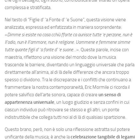
complessa e stratificata.
Nel testo di “Figlie d’ ‘a Fonte d’ ‘e Suone”, questa visione viene
analizzata, espressa ed enfatizzata in maniera sorprendente:
«
Dimme si esiste na cosa cchiù fforte ca aunisce tutte ‘e perzone, nun è
ll’odio, nun è ll’ammore, nun è religione. Uommene e femmene simme
tutte quante figli d’ ‘a fonte d’ ‘e suone…
». Queste parole, incise con
maestria, riflettono una visione del mondo dove la musica
trascende le barriere, diventando un linguaggio universale che parla
direttamente all’anima, al di là delle differenze che ancora troppo
spesso ci dividono. Tra le discrepanze e i conflitti che continuano a
frammentare la nostra contemporaneità, Eric Mormile ci ricorda il
potere salvifico dell’arte sonora, capace di creare
un senso di
appartenenza universale
, un luogo giudizio e senza confini in cui
ciascun individuo può ritrovare se stesso e gli altri; un ponte
indistruttibile che collega tutti noi al di là di qualsiasi spartizione.
Questo brano, però, non è solo una riflessione astratta sul potere
unificante della musica; è anche la
celebrazione tangibile di legami