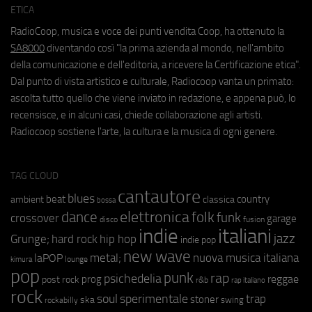
ETICA
RadioCoop, musica e voce dei punti vendita Coop, ha ottenuto la
SA8000
diventando così "la prima azienda al mondo, nell'ambito
della comunicazione e dell'editoria, a ricevere la Certificazione etica".
Dal punto di vista artistico e culturale, Radiocoop vanta un primato:
ascolta tutto quello che viene inviato in redazione, e appena può, lo
recensisce, e in alcuni casi, chiede collaborazione agli artisti.
Radiocoop sostiene l'arte, la cultura e la musica di ogni genere.
TAG CLOUD
cantautore
blues
beat
country
ambient
classica
bossa
elettronica
dance
folk
funk
crossover
garage
fusion
disco
indie
italiani
jazz
hip hop
Grunge;
hard rock
indie pop
new wave
metal;
nuova musica italiana
laPOP
lounge
kimura
pop
punk
rap
psichedelia
reggae
prog
post rock
r&b
rap italiano
rock
soul
sperimentale
trap
stoner
ska
swing
rockabilly