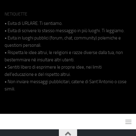
NETIQUETTE
• Evita di URLARE. Ti sentiamo.
• Evita di scrivere lo stesso messaggio in più luoghi. Ti leggiamo.
• Evita in luoghi pubblici (forum, chat, community) polemiche e
questioni personali.
• Rispetta le idee altrui, le religioni e razze diverse dalla tua, non
bestemmiare né insultare altri utenti.
• Sentiti libero di esprimere le proprie idee, nei limiti
dell'educazione e del rispetto altrui.
• Non inviare messaggi pubblicitari, catene di Sant'Antonio o cose
simili.