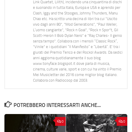
Link Quartet, Lilith), incidendo una cinquantina di dischi
e suonando in tutta Italia, Europa e USA e aprendo per
Clash, Iggy and the Stooges, Johnny Thunders, Manu
Chao etc. Ha scritto una decina di libri tra cui "Uscito
vivo dagli anni 80", "Mod Generations", "Paul Weller,
L’uomo cangiante", "Rock n Goal", "Rock n Spor"t, Gil
Scott-Heron Il Bob Dylan Nero" e "Ray Charles- Il genio
senza tempo". Collabora con i mensili “Classic Rock”,
"Vinile" e i quotidiani “Il Manifesto” e “Libertà”. E' tra i
giurati del Premio Tenco e del Rockol Awards. Da sedici
anni aggiorna quotidianamente il suo blog
www.tonyface.blogspot.it dove parla di musica,
cinema, culture varie, sport e con cui ha vinto il Premio
Mei Musicletter del 2016 come miglior blog italiano.
Collabora con Radiocoop dal 2003.
POTREBBERO INTERESSARTI ANCHE...
0
0