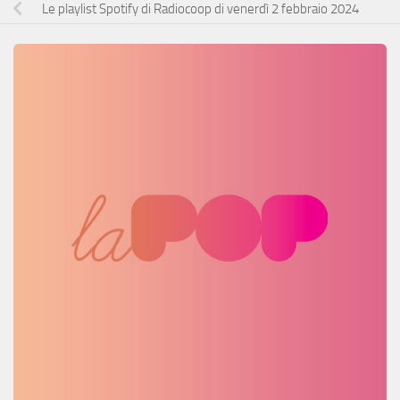
Le playlist Spotify di Radiocoop di venerdì 2 febbraio 2024