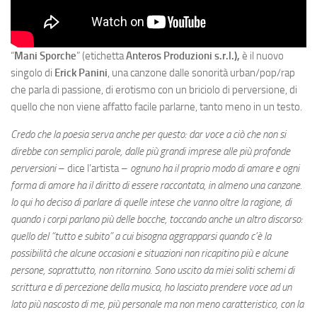
“
Mani Sporche
” (etichetta
Anteros Produzioni s.r.l.),
è il nuovo
singolo di
Erick Panini
, una canzone dalle sonorità urban/pop/rap
che parla di passione, di erotismo con un briciolo di perversione, di
quello che non viene affatto facile parlarne, tanto meno in un testo.
Credo che la poesia serva anche per questo: dar voce a ciò che non si
direbbe con semplici parole, dalle più grandi imprese alle più profonde
perversioni
– dice l’artista –
ognuno ha il proprio modo di amare e ogni
forma di amore ha il diritto di essere raccontata, in almeno una canzone.
Io qui ho deciso di parlare di quelle intese che vanno oltre la ragione, di
quando i corpi parlano più delle bocche, toccando anche un altro discorso:
quello del “tutto e subito” a cui bisogna aggrapparsi quando c’è la
possibilità che alcune occasioni e situazioni non ricapitino più e alcune
persone, soprattutto, non ritornino. Sono uscito da miei soliti schemi di
scrittura e di percezione della musica, ho lasciato prendere voce ad un
lato più nascosto di me, più personale ma non meno caratteristico, con la