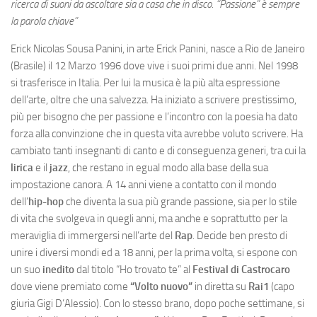
ricerca di suoni da ascoltare sia a casa che in disco. “Passione” è sempre
la parola chiave”
Erick Nicolas Sousa Panini, in arte Erick Panini, nasce a Rio de Janeiro
(Brasile) il 12 Marzo 1996 dove vive i suoi primi due anni. Nel 1998
si trasferisce in Italia. Per lui la musica è la più alta espressione
dell’arte, oltre che una salvezza. Ha iniziato a scrivere prestissimo,
più per bisogno che per passione e l’incontro con la poesia ha dato
forza alla convinzione che in questa vita avrebbe voluto scrivere. Ha
cambiato tanti insegnanti di canto e di conseguenza generi, tra cui la
lirica
e il
jazz
, che restano in egual modo alla base della sua
impostazione canora. A 14 anni viene a contatto con il mondo
dell’
hip-hop
che diventa la sua più grande passione, sia per lo stile
di vita che svolgeva in quegli anni, ma anche e soprattutto per la
meraviglia di immergersi nell’arte del
Rap
. Decide ben presto di
unire i diversi mondi ed a 18 anni, per la prima volta, si espone con
un suo
inedito
dal titolo “Ho trovato te” al
Festival di Castrocaro
dove viene premiato come
“Volto nuovo”
in diretta su
Rai1
(capo
giuria Gigi D’Alessio). Con lo stesso brano, dopo poche settimane, si