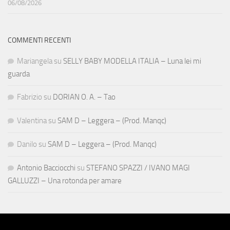
06/08/2026
COMMENTI RECENTI
Mariangela
su
SELLY BABY MODELLA ITALIA – Luna lei mi
guarda
Fabrizio
su
DORIAN O. A. – Tao
Valentina
su
SAM D – Leggera – (Prod. Manqc)
Danilo
su
SAM D – Leggera – (Prod. Manqc)
Antonio Bacciocchi
su
STEFANO SPAZZI / IVANO MAGI
GALLUZZI – Una rotonda per amare