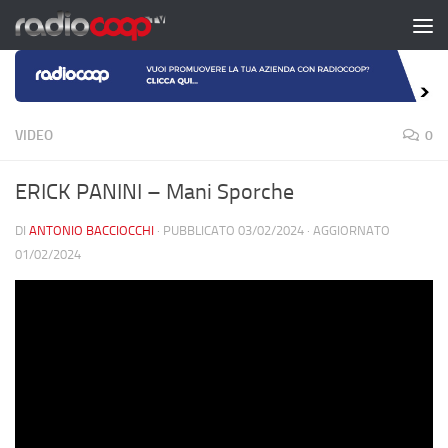
Salta al contenuto
VIDEO
0
ERICK PANINI – Mani Sporche
DI
ANTONIO BACCIOCCHI
· PUBBLICATO
03/02/2024
· AGGIORNATO
01/02/2024