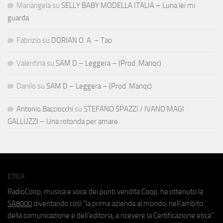
Mariangela
su
SELLY BABY MODELLA ITALIA – Luna lei mi
guarda
Fabrizio
su
DORIAN O. A. – Tao
Valentina
su
SAM D – Leggera – (Prod. Manqc)
Danilo
su
SAM D – Leggera – (Prod. Manqc)
Antonio Bacciocchi
su
STEFANO SPAZZI / IVANO MAGI
GALLUZZI – Una rotonda per amare
ETICA
RadioCoop, musica e voce dei punti vendita Coop, ha ottenuto la
SA8000
diventando così "la prima azienda al mondo, nell'ambito
della comunicazione e dell'editoria, a ricevere la Certificazione etica".