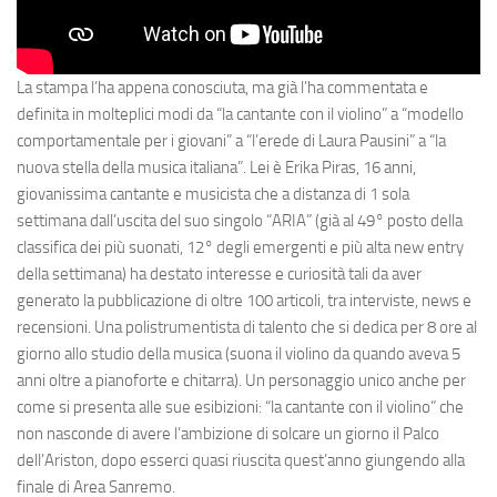
La stampa l’ha appena conosciuta, ma già l’ha commentata e
definita in molteplici modi da “la cantante con il violino” a “modello
comportamentale per i giovani” a “l’erede di Laura Pausini” a “la
nuova stella della musica italiana”. Lei è Erika Piras, 16 anni,
giovanissima cantante e musicista che a distanza di 1 sola
settimana dall’uscita del suo singolo “ARIA” (già al 49° posto della
classifica dei più suonati, 12° degli emergenti e più alta new entry
della settimana) ha destato interesse e curiosità tali da aver
generato la pubblicazione di oltre 100 articoli, tra interviste, news e
recensioni. Una polistrumentista di talento che si dedica per 8 ore al
giorno allo studio della musica (suona il violino da quando aveva 5
anni oltre a pianoforte e chitarra). Un personaggio unico anche per
come si presenta alle sue esibizioni: “la cantante con il violino” che
non nasconde di avere l’ambizione di solcare un giorno il Palco
dell’Ariston, dopo esserci quasi riuscita quest’anno giungendo alla
finale di Area Sanremo.