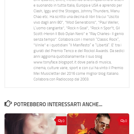
e suonando in tutta Italia, Europa e USA e aprendo per
Clash, Iggy and the Stooges, Johnny Thunders, Manu
Chao etc. Ha scritto una decina di libri tra cui "Uscito
vivo dagli anni 80", "Mod Generations", "Paul Weller,
L’uomo cangiante", "Rock n Goal", "Rock n Spor"t, Gil
Scott-Heron Il Bob Dylan Nero" e "Ray Charles- Il genio
senza tempo". Collabora con i mensili “Classic Rock”,
"Vinile" e i quotidiani “Il Manifesto” e “Libertà”. E' tra i
giurati del Premio Tenco e del Rockol Awards. Da sedici
anni aggiorna quotidianamente il suo blog
www.tonyface.blogspot.it dove parla di musica,
cinema, culture varie, sport e con cui ha vinto il Premio
Mei Musicletter del 2016 come miglior blog italiano.
Collabora con Radiocoop dal 2003.
POTREBBERO INTERESSARTI ANCHE...
0
0