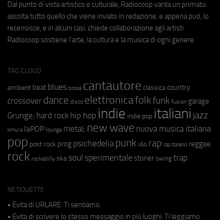
Dal punto di vista artistico e culturale, Radiocoop vanta un primato:
ascolta tutto quello che viene inviato in redazione, e appena può, lo
recensisce, e in alcuni casi, chiede collaborazione agli artisti.
Radiocoop sostiene l'arte, la cultura e la musica di ogni genere.
TAG CLOUD
cantautore
blues
beat
country
ambient
classica
bossa
elettronica
dance
folk
funk
crossover
garage
fusion
disco
indie
italiani
jazz
hip hop
Grunge;
hard rock
indie pop
new wave
metal;
nuova musica italiana
laPOP
lounge
kimura
pop
punk
rap
psichedelia
reggae
prog
post rock
r&b
rap italiano
rock
soul
sperimentale
trap
stoner
ska
swing
rockabilly
NETIQUETTE
• Evita di URLARE. Ti sentiamo.
• Evita di scrivere lo stesso messaggio in più luoghi. Ti leggiamo.