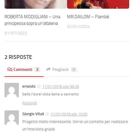
ROBERTA MODIGLIANI – Una
MR.DAILOM – Flambé
principessa sopra un’altalena
02/01/2024
01/07/2022
2 RISPOSTE
Commenti
2
Pingback
0
ernesto
11/01/2018 alle 08:28
bella l’avrei vista bene a sanremo
Rispondi
Giorgio Vitali
11/01/2018 alle 10:00
Progetto molto interessante. Vorrei un contatto per realizzare
un’intervista grazie