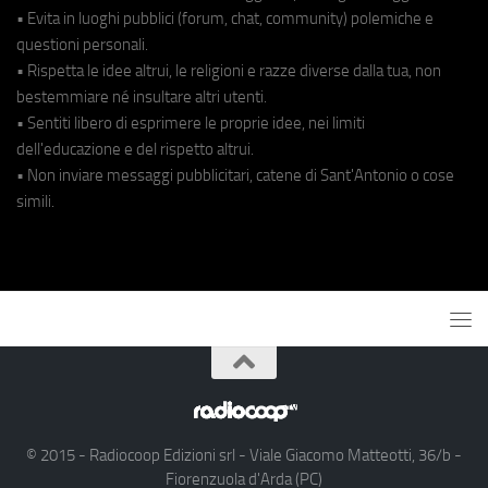
• Evita in luoghi pubblici (forum, chat, community) polemiche e
questioni personali.
• Rispetta le idee altrui, le religioni e razze diverse dalla tua, non
bestemmiare né insultare altri utenti.
• Sentiti libero di esprimere le proprie idee, nei limiti
dell'educazione e del rispetto altrui.
• Non inviare messaggi pubblicitari, catene di Sant'Antonio o cose
simili.
© 2015 - Radiocoop Edizioni srl - Viale Giacomo Matteotti, 36/b -
Fiorenzuola d'Arda (PC)