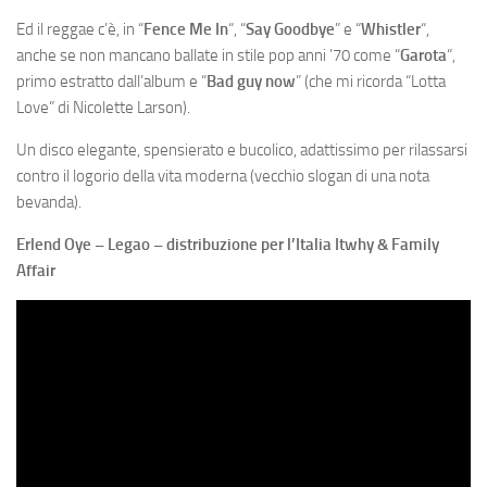
Ed il reggae c’è, in “
Fence Me In
“, “
Say Goodbye
” e “
Whistler
“,
anche se non mancano ballate in stile pop anni ’70 come “
Garota
“,
primo estratto dall’album e “
Bad guy now
” (che mi ricorda “Lotta
Love” di Nicolette Larson).
Un disco elegante, spensierato e bucolico, adattissimo per rilassarsi
contro il logorio della vita moderna (vecchio slogan di una nota
bevanda).
Erlend Oye – Legao – distribuzione per l’Italia Itwhy & Family
Affair