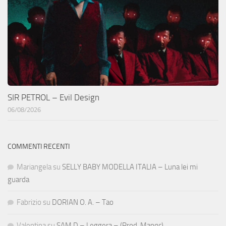
SIR PETROL – Evil Design
06/08/2026
COMMENTI RECENTI
Mariangela
su
SELLY BABY MODELLA ITALIA – Luna lei mi
guarda
Fabrizio
su
DORIAN O. A. – Tao
Valentina
su
SAM D – Leggera – (Prod. Manqc)