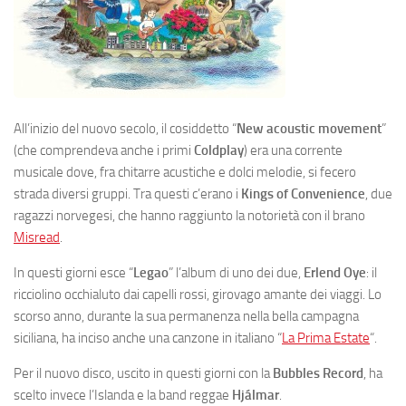
All’inizio del nuovo secolo, il cosiddetto “
New acoustic movement
”
(che comprendeva anche i primi
Coldplay
) era una corrente
musicale dove, fra chitarre acustiche e dolci melodie, si fecero
strada diversi gruppi. Tra questi c’erano i
Kings of Convenience
, due
ragazzi norvegesi, che hanno raggiunto la notorietà con il brano
Misread
.
In questi giorni esce “
Legao
” l’album di uno dei due,
Erlend Oye
: il
ricciolino occhialuto dai capelli rossi, girovago amante dei viaggi. Lo
scorso anno, durante la sua permanenza nella bella campagna
siciliana, ha inciso anche una canzone in italiano “
La Prima Estate
“.
Per il nuovo disco, uscito in questi giorni con la
Bubbles Record
, ha
scelto invece l’Islanda e la band reggae
Hjálmar
.