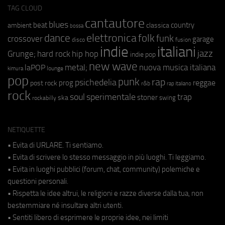
TAG CLOUD
cantautore
blues
beat
country
ambient
classica
bossa
elettronica
dance
folk
funk
crossover
garage
fusion
disco
indie
italiani
jazz
hip hop
Grunge;
hard rock
indie pop
new wave
metal;
nuova musica italiana
laPOP
lounge
kimura
pop
punk
rap
psichedelia
reggae
prog
post rock
r&b
rap italiano
rock
soul
sperimentale
trap
stoner
ska
swing
rockabilly
NETIQUETTE
• Evita di URLARE. Ti sentiamo.
• Evita di scrivere lo stesso messaggio in più luoghi. Ti leggiamo.
• Evita in luoghi pubblici (forum, chat, community) polemiche e
questioni personali.
• Rispetta le idee altrui, le religioni e razze diverse dalla tua, non
bestemmiare né insultare altri utenti.
• Sentiti libero di esprimere le proprie idee, nei limiti