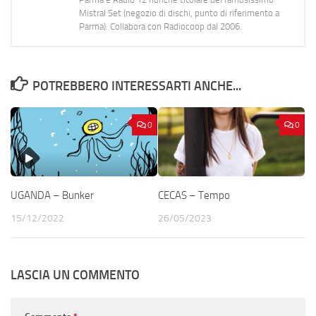
Mistral Set (negozio di dischi, punto di riferimento a
Parma). Collabora con Radiocoop dal 2006.
POTREBBERO INTERESSARTI ANCHE...
0
0
UGANDA – Bunker
CECAS – Tempo
15/12/2022
26/05/2023
LASCIA UN COMMENTO