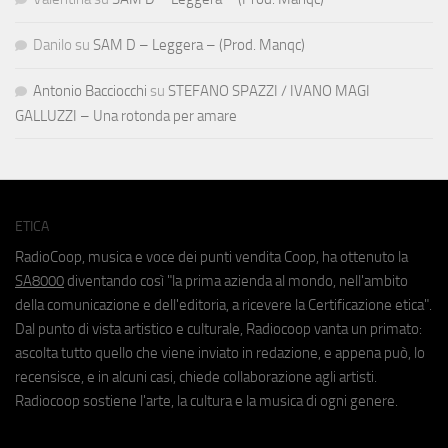
Danilo
su
SAM D – Leggera – (Prod. Manqc)
Antonio Bacciocchi
su
STEFANO SPAZZI / IVANO MAGI
GALLUZZI – Una rotonda per amare
ETICA
RadioCoop, musica e voce dei punti vendita Coop, ha ottenuto la
SA8000
diventando così "la prima azienda al mondo, nell'ambito
della comunicazione e dell'editoria, a ricevere la Certificazione etica".
Dal punto di vista artistico e culturale, Radiocoop vanta un primato:
ascolta tutto quello che viene inviato in redazione, e appena può, lo
recensisce, e in alcuni casi, chiede collaborazione agli artisti.
Radiocoop sostiene l'arte, la cultura e la musica di ogni genere.