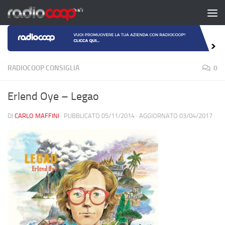
Salta al contenuto
RADIOCOOP CONSIGLIA
0
Erlend Oye – Legao
DI
CARLO MAFFINI
· PUBBLICATO
05/11/2014
· AGGIORNATO
03/04/2017