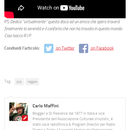
PS
Dedico “virtualmente” questo disco ad un amico che spero troverà
finalmente la serenità e il conforto che non ha trovato in questo mondo.
Ciao Isacco R.I.P.
Condividi l'articolo:
on Twitter
on Facebook
Tag:
pop
reggae
Carlo Maffini
Blogger e DJ freelance dal 1977 in Italia e vice
Presidente dell'Associazione Culturale Vinylistic, è
stato voce radiofonica & Program Director per Radio
Parma e Radio 12 nonchè titolare del famosissimo