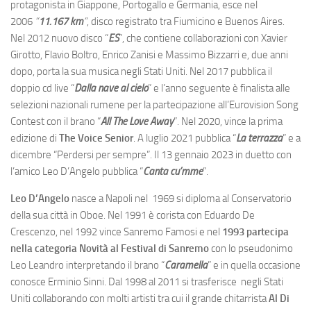
protagonista in Giappone, Portogallo e Germania, esce nel
2006
“
11.167 km
“
, disco registrato tra Fiumicino e Buenos Aires.
Nel 2012 nuovo disco “
ES
”, che contiene collaborazioni con Xavier
Girotto, Flavio Boltro, Enrico Zanisi e Massimo Bizzarri e, due anni
dopo, porta la sua musica negli Stati Uniti. Nel 2017 pubblica il
doppio cd live “
Dalla nave al cielo
” e l’anno seguente è finalista alle
selezioni nazionali rumene per la partecipazione all’Eurovision Song
Contest con il brano “
All The Love Away
”. Nel 2020, vince la prima
edizione di
The Voice Senior
. A luglio 2021 pubblica “
La terrazza
” e a
dicembre “Perdersi per sempre”. Il 13 gennaio 2023 in duetto con
l’amico Leo D’Angelo pubblica “
Canta cu’mme
”.
Leo D’Angelo
nasce a Napoli nel 1969 si diploma al Conservatorio
della sua città in Oboe. Nel 1991 è corista con Eduardo De
Crescenzo, nel 1992 vince Sanremo Famosi e nel
1993 partecipa
nella categoria Novità al Festival di Sanremo
con lo pseudonimo
Leo Leandro interpretando il brano “
Caramella
” e in quella occasione
conosce Erminio Sinni. Dal 1998 al 2011 si trasferisce negli Stati
Uniti collaborando con molti artisti tra cui il grande chitarrista
Al Di