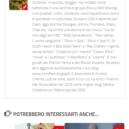
Scrittore, musicista, blogger. Ha militato come
batterista in una ventina di gruppi (tra cui Not Moving,
Link Quartet, Lilith), incidendo una cinquantina di dischi
e suonando in tutta Italia, Europa e USA e aprendo per
Clash, Iggy and the Stooges, Johnny Thunders, Manu
Chao etc. Ha scritto una decina di libri tra cui "Uscito
vivo dagli anni 80", "Mod Generations", "Paul Weller,
L’uomo cangiante", "Rock n Goal", "Rock n Spor"t, Gil
Scott-Heron Il Bob Dylan Nero" e "Ray Charles- Il genio
senza tempo". Collabora con i mensili “Classic Rock”,
"Vinile" e i quotidiani “Il Manifesto” e “Libertà”. E' tra i
giurati del Premio Tenco e del Rockol Awards. Da sedici
anni aggiorna quotidianamente il suo blog
www.tonyface.blogspot.it dove parla di musica,
cinema, culture varie, sport e con cui ha vinto il Premio
Mei Musicletter del 2016 come miglior blog italiano.
Collabora con Radiocoop dal 2003.
POTREBBERO INTERESSARTI ANCHE...