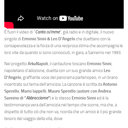
È fuori il video di “
Canta cu’mme
”, già radio e in digitale, il nuovo
singolo di
Erminio Sinni & Leo D’Angelo
che duettano con la
consapevolezza e la forza di una reciproca stima che accompagna le
loro vite da quando si sono conosciuti, in gara, a Sanremo nel 1993.
Nel progetto
ArkaNapoli
, il cantautore toscano
Erminio Sinni
,
napoletano d’adozione, duetta con un suo grande amico
Leo
D’Angelo
, graffiante voce del panorama partenopeo, in un brano
incentrato sul tema dell’amicizia. La canzone è scritta da
Antonio
Spenillo
,
Mario Iappell
i
,
Mauro Spenillo
(
autore con Andrea
Sannino di “
Abbracciame
“
) e lo stesso
Erminio
Sinni
ed è la
testimonianza vera dell’amicizia nel tempo che scorre, ma che, a
dispetto di tutto ciò che non va, ricorda che un amico è il più grande
tesoro del viaggio della vita, dove