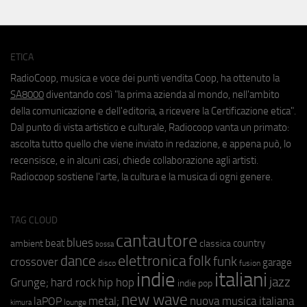
ETICA
RadioCoop, musica e voce dei punti vendita Coop, ha ottenuto la
SA8000
diventando così "la prima azienda al mondo, nell'ambito
della comunicazione e dell'editoria, a ricevere la Certificazione etica".
Dal punto di vista artistico e culturale, Radiocoop vanta un primato:
ascolta tutto quello che viene inviato in redazione, e appena può, lo
recensisce, e in alcuni casi, chiede collaborazione agli artisti.
Radiocoop sostiene l'arte, la cultura e la musica di ogni genere.
TAG CLOUD
cantautore
blues
beat
country
ambient
classica
bossa
elettronica
dance
folk
funk
crossover
garage
fusion
disco
indie
italiani
jazz
hip hop
Grunge;
hard rock
indie pop
new wave
metal;
nuova musica italiana
laPOP
lounge
kimura