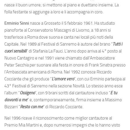
nasce il buon umore; si mettono al piano e duettano insieme. La
folla festante si aggiunge a loro e li accompagna in coro.
Erminio Sinni
nasce a Grosseto il 5 febbraio 1961. Ha studiato
pianoforte al Conservatorio Mascagni di Livorno, a 18 anni si
trasferisce a Roma dove suona e canta nei locali più noti della
Capitale. Nel 1989 al Festival di Sanremo è autore del brano “
Tutti i
cuori sensibili
” di Stefania La Fauci. L’anno dopo arriva al 4° posto al
Nuovo Cantagiro e nel 1991 viene chiamato dall’Ambasciatore
Peter Secchia per suonare alla festa in onore di Frank Sinatra presso
l’Ambasciata americana di Roma. Nel 1992 conosce Riccardo
Cocciante che gli produce “
L’amore vero
”, con cui Erminio partecipa al
43° Festival di Sanremo nella sezione Novità. Lo stesso anno esce
l’album “
Ossigeno
”, con 9 brani scritti dal cantautore incluso “
E tu
davanti a me
” e, contemporaneamente, firma insieme a Massimo
Bizzarri “
Resta con me
” di Riccardo Cocciante.
Nel 1996 riceve il riconoscimento come miglior cantautore al
Premio Mia Martini e, dopo numerosi impegni che lo hanno visto