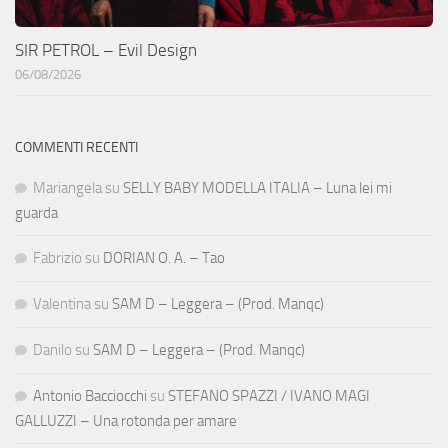
SIR PETROL – Evil Design
06/08/2026
COMMENTI RECENTI
Mariangela
su
SELLY BABY MODELLA ITALIA – Luna lei mi
guarda
Fabrizio
su
DORIAN O. A. – Tao
Valentina
su
SAM D – Leggera – (Prod. Manqc)
Danilo
su
SAM D – Leggera – (Prod. Manqc)
Antonio Bacciocchi
su
STEFANO SPAZZI / IVANO MAGI
GALLUZZI – Una rotonda per amare