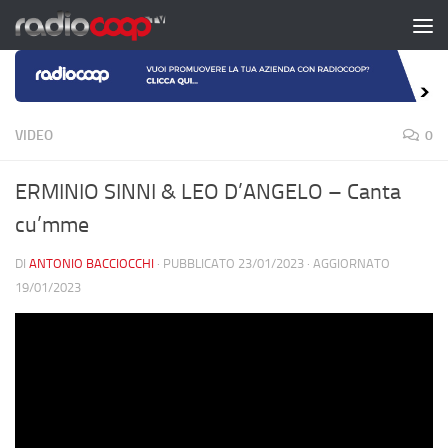
Salta al contenuto
VIDEO
0
ERMINIO SINNI & LEO D’ANGELO – Canta
cu’mme
DI
ANTONIO BACCIOCCHI
· PUBBLICATO
23/01/2023
· AGGIORNATO
19/01/2023