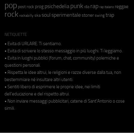
pop
punk
rap
psichedelia
reggae
prog
post rock
r&b
rap italiano
rock
soul
sperimentale
trap
stoner
ska
swing
rockabilly
NETIQUETTE
• Evita di URLARE. Ti sentiamo.
• Evita di scrivere lo stesso messaggio in più luoghi. Ti leggiamo.
• Evita in luoghi pubblici (forum, chat, community) polemiche e
questioni personali.
• Rispetta le idee altrui, le religioni e razze diverse dalla tua, non
bestemmiare né insultare altri utenti.
• Sentiti libero di esprimere le proprie idee, nei limiti
dell'educazione e del rispetto altrui.
• Non inviare messaggi pubblicitari, catene di Sant'Antonio o cose
simili.