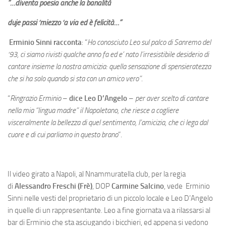
”…
diventa poesia anche la banalità
duje passi ‘miezzo ‘a via
ed è felicità…”
Erminio Sinni racconta
: “
Ho conosciuto Leo sul palco di Sanremo del
‘93, ci siamo rivisti qualche anno fa ed e’ nato l’irresistibile desiderio di
cantare insieme la nostra amicizia: quella sensazione di spensieratezza
che si ha solo quando si sta con un amico vero”
.
“
Ringrazio Erminio
–
dice Leo D’Angelo
–
per aver scelto di cantare
nella mia “lingua madre” il Napoletano, che riesce a cogliere
visceralmente la bellezza di quel sentimento, l’amicizia, che ci lega dal
cuore e di cui parliamo in questo brano
”.
Il video girato a Napoli, al Nnammuratella club, per la regia
di
Alessandro Freschi (Frè)
, DOP
Carmine Salcino
, vede Erminio
Sinni nelle vesti del proprietario di un piccolo locale e Leo D’Angelo
in quelle di un rappresentante. Leo a fine giornata va a rilassarsi al
bar di Erminio che sta asciugando i bicchieri, ed appena si vedono