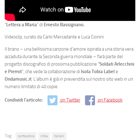
“
Lettera a Maria
” di
Ernesto Bassignano.
Videoclip, curato da Carlo Mercadante e Luca Cionini
Il brano – una bellissima canzone d’amore ispirata a una storia vera
accaduta durante la Seconda guerra mondiale – farà parte del
progetto discografico di prossima pubblicazione “
Soldati Arlecchini
e Pierrot
“, che vede la collaborazione di
Isola Tobia Label
e
Ondamusic.it
. L’album è già in prevendita sul nostro sito web in un
numero limitato di 40 copie.
Condividi l'articolo:
on Twitter
on Facebook
Tag:
cantautore
indie
italiani