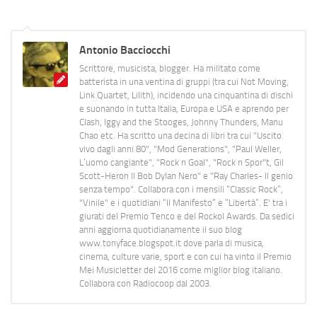
Antonio Bacciocchi
Scrittore, musicista, blogger. Ha militato come
batterista in una ventina di gruppi (tra cui Not Moving,
Link Quartet, Lilith), incidendo una cinquantina di dischi
e suonando in tutta Italia, Europa e USA e aprendo per
Clash, Iggy and the Stooges, Johnny Thunders, Manu
Chao etc. Ha scritto una decina di libri tra cui "Uscito
vivo dagli anni 80", "Mod Generations", "Paul Weller,
L’uomo cangiante", "Rock n Goal", "Rock n Spor"t, Gil
Scott-Heron Il Bob Dylan Nero" e "Ray Charles- Il genio
senza tempo". Collabora con i mensili “Classic Rock”,
"Vinile" e i quotidiani “Il Manifesto” e “Libertà”. E' tra i
giurati del Premio Tenco e del Rockol Awards. Da sedici
anni aggiorna quotidianamente il suo blog
www.tonyface.blogspot.it dove parla di musica,
cinema, culture varie, sport e con cui ha vinto il Premio
Mei Musicletter del 2016 come miglior blog italiano.
Collabora con Radiocoop dal 2003.