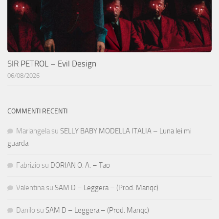
SIR PETROL – Evil Design
06/08/2026
COMMENTI RECENTI
Mariangela
su
SELLY BABY MODELLA ITALIA – Luna lei mi
guarda
Fabrizio
su
DORIAN O. A. – Tao
Valentina
su
SAM D – Leggera – (Prod. Manqc)
Danilo
su
SAM D – Leggera – (Prod. Manqc)