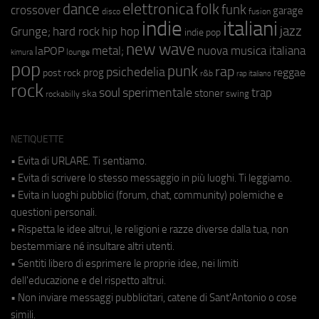
elettronica
dance
folk
funk
crossover
garage
fusion
disco
indie
italiani
jazz
hip hop
Grunge;
hard rock
indie pop
new wave
metal;
nuova musica italiana
laPOP
lounge
kimura
pop
punk
rap
psichedelia
reggae
prog
post rock
r&b
rap italiano
rock
soul
sperimentale
trap
stoner
ska
swing
rockabilly
NETIQUETTE
• Evita di URLARE. Ti sentiamo.
• Evita di scrivere lo stesso messaggio in più luoghi. Ti leggiamo.
• Evita in luoghi pubblici (forum, chat, community) polemiche e
questioni personali.
• Rispetta le idee altrui, le religioni e razze diverse dalla tua, non
bestemmiare né insultare altri utenti.
• Sentiti libero di esprimere le proprie idee, nei limiti
dell'educazione e del rispetto altrui.
• Non inviare messaggi pubblicitari, catene di Sant'Antonio o cose
simili.