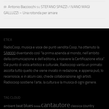
Antonio Bacciocchi
su
STEFANO SPAZZI / IVANO MAGI
GALLUZZI – Una rotonda per amare
ETICA
RadioCoop, musica e voce dei punti vendita Coop, ha ottenuto la
SA8000
diventando così "la prima azienda al mondo, nell'ambito
della comunicazione e dell'editoria, a ricevere la Certificazione etica".
Dal punto di vista artistico e culturale, Radiocoop vanta un primato:
ascolta tutto quello che viene inviato in redazione, e appena può, lo
recensisce, e in alcuni casi, chiede collaborazione agli artisti.
Radiocoop sostiene l'arte, la cultura e la musica di ogni genere.
TAG CLOUD
cantautore
blues
beat
country
ambient
classica
bossa