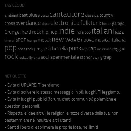
TAG CLOUD
cantautore
blues
beat
country
ambient
classica
bossa
elettronica
dance
folk
funk
crossover
garage
fusion
disco
indie
italiani
jazz
hip hop
Grunge;
hard rock
indie pop
new wave
metal;
nuova musica italiana
laPOP
lounge
kimura
pop
punk
rap
psichedelia
reggae
prog
post rock
r&b
rap italiano
rock
soul
sperimentale
trap
stoner
ska
swing
rockabilly
NETIQUETTE
• Evita di URLARE. Ti sentiamo.
• Evita di scrivere lo stesso messaggio in più luoghi. Ti leggiamo.
• Evita in luoghi pubblici (forum, chat, community) polemiche e
questioni personali.
• Rispetta le idee altrui, le religioni e razze diverse dalla tua, non
bestemmiare né insultare altri utenti.
• Sentiti libero di esprimere le proprie idee, nei limiti