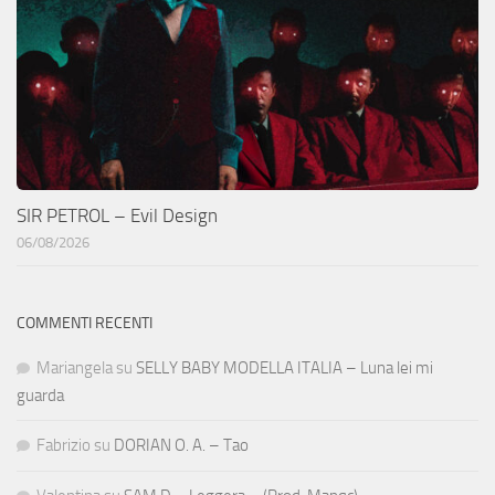
SIR PETROL – Evil Design
06/08/2026
COMMENTI RECENTI
Mariangela
su
SELLY BABY MODELLA ITALIA – Luna lei mi
guarda
Fabrizio
su
DORIAN O. A. – Tao