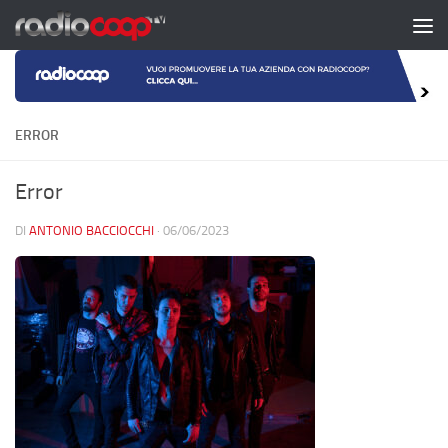
Salta al contenuto
ERROR
Error
DI
ANTONIO BACCIOCCHI
·
06/06/2023