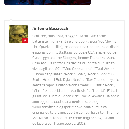
Antonio Bacciocchi
Scrittore, musicista, blogger. Ha militato come
batterista in una ventina di gruppi (tra cui Not Moving,
Link Quartet, Lilith), incidendo una cinquantina di dischi
e suonando in tutta Italia, Europa e USA e aprendo per
Clash, Iggy and the Stooges, Johnny Thunders, Manu
Chao etc. Ha scritto una decina di libri tra cui "Uscito
vivo dagli anni 80", "Mod Generations", "Paul Weller,
L’uomo cangiante", "Rock n Goal", "Rock n Spor"t, Gil
Scott-Heron Il Bob Dylan Nero" e "Ray Charles- Il genio
senza tempo". Collabora con i mensili “Classic Rock”,
"Vinile" e i quotidiani “Il Manifesto” e “Libertà”. E' tra i
giurati del Premio Tenco e del Rockol Awards. Da sedici
anni aggiorna quotidianamente il suo blog
www.tonyface.blogspot.it dove parla di musica,
cinema, culture varie, sport e con cui ha vinto il Premio
Mei Musicletter del 2016 come miglior blog italiano.
Collabora con Radiocoop dal 2003.