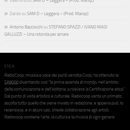
Valentina
su
SAM D – Leggera – (Prod. Manqc)
Danilo
su
SAM D – Leggera – (Prod. Manqc)
Antonio Bacciocchi
su
STEFANO SPAZZI / IVANO MAGI
GALLUZZI – Una rotonda per amare
ETICA
RadioCoop, musica e voce dei punti vendita Coop, ha ottenuto la
SA8000
diventando così "la prima azienda al mondo, nell'ambito
della comunicazione e dell'editoria, a ricevere la Certificazione etica".
Dal punto di vista artistico e culturale, Radiocoop vanta un primato:
ascolta tutto quello che viene inviato in redazione, e appena può, lo
recensisce, e in alcuni casi, chiede collaborazione agli artisti.
Radiocoop sostiene l'arte, la cultura e la musica di ogni genere.