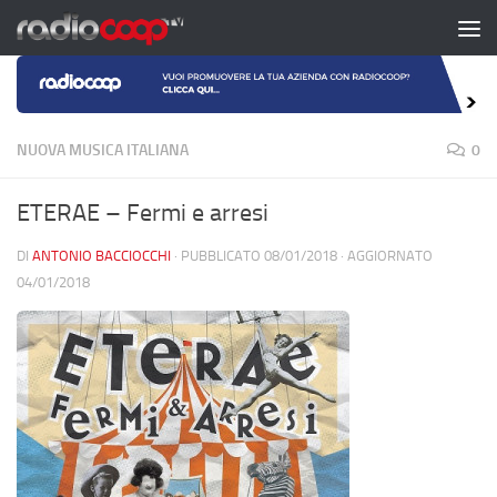
Salta al contenuto
NUOVA MUSICA ITALIANA
0
ETERAE – Fermi e arresi
DI
ANTONIO BACCIOCCHI
· PUBBLICATO
08/01/2018
· AGGIORNATO
04/01/2018