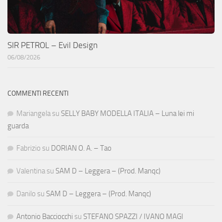
SIR PETROL – Evil Design
06/08/2026
COMMENTI RECENTI
Mariangela
su
SELLY BABY MODELLA ITALIA – Luna lei mi
guarda
Fabrizio
su
DORIAN O. A. – Tao
Valentina
su
SAM D – Leggera – (Prod. Manqc)
Danilo
su
SAM D – Leggera – (Prod. Manqc)
Antonio Bacciocchi
su
STEFANO SPAZZI / IVANO MAGI