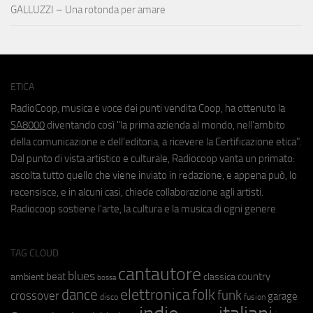
GALLUZZI – Una rotonda per amare
ETICA
RadioCoop, musica e voce dei punti vendita Coop, ha ottenuto la
SA8000
diventando così "la prima azienda al mondo, nell'ambito
della comunicazione e dell'editoria, a ricevere la Certificazione etica".
Dal punto di vista artistico e culturale, Radiocoop vanta un primato:
ascolta tutto quello che viene inviato in redazione, e appena può, lo
recensisce, e in alcuni casi, chiede collaborazione agli artisti.
Radiocoop sostiene l'arte, la cultura e la musica di ogni genere.
TAG CLOUD
cantautore
blues
beat
country
ambient
classica
bossa
elettronica
dance
folk
funk
crossover
garage
fusion
disco