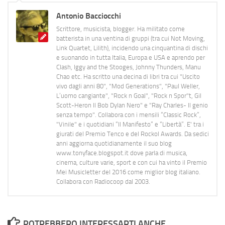
Antonio Bacciocchi
Scrittore, musicista, blogger. Ha militato come
batterista in una ventina di gruppi (tra cui Not Moving,
Link Quartet, Lilith), incidendo una cinquantina di dischi
e suonando in tutta Italia, Europa e USA e aprendo per
Clash, Iggy and the Stooges, Johnny Thunders, Manu
Chao etc. Ha scritto una decina di libri tra cui "Uscito
vivo dagli anni 80", "Mod Generations", "Paul Weller,
L’uomo cangiante", "Rock n Goal", "Rock n Spor"t, Gil
Scott-Heron Il Bob Dylan Nero" e "Ray Charles- Il genio
senza tempo". Collabora con i mensili “Classic Rock”,
"Vinile" e i quotidiani “Il Manifesto” e “Libertà”. E' tra i
giurati del Premio Tenco e del Rockol Awards. Da sedici
anni aggiorna quotidianamente il suo blog
www.tonyface.blogspot.it dove parla di musica,
cinema, culture varie, sport e con cui ha vinto il Premio
Mei Musicletter del 2016 come miglior blog italiano.
Collabora con Radiocoop dal 2003.
POTREBBERO INTERESSARTI ANCHE...