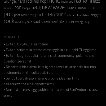
indie
italiani
jazz
hip hop
Grunge;
hard rock
indie pop
new wave
metal;
nuova musica italiana
laPOP
lounge
kimura
pop
punk
rap
psichedelia
reggae
prog
post rock
r&b
rap italiano
rock
soul
sperimentale
trap
stoner
ska
swing
rockabilly
NETIQUETTE
• Evita di URLARE. Ti sentiamo.
• Evita di scrivere lo stesso messaggio in più luoghi. Ti leggiamo.
• Evita in luoghi pubblici (forum, chat, community) polemiche e
questioni personali.
• Rispetta le idee altrui, le religioni e razze diverse dalla tua, non
bestemmiare né insultare altri utenti.
• Sentiti libero di esprimere le proprie idee, nei limiti
dell'educazione e del rispetto altrui.
• Non inviare messaggi pubblicitari, catene di Sant'Antonio o cose
simili.