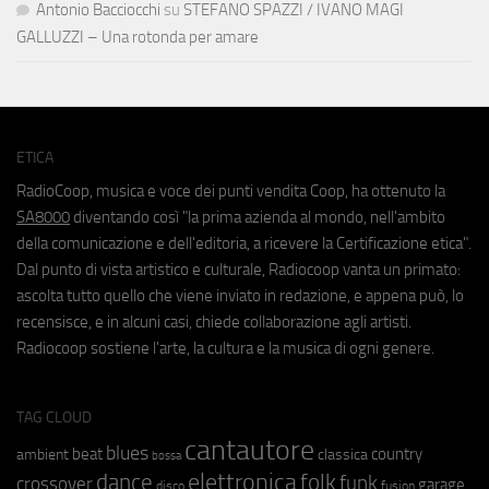
Antonio Bacciocchi
su
STEFANO SPAZZI / IVANO MAGI
GALLUZZI – Una rotonda per amare
ETICA
RadioCoop, musica e voce dei punti vendita Coop, ha ottenuto la
SA8000
diventando così "la prima azienda al mondo, nell'ambito
della comunicazione e dell'editoria, a ricevere la Certificazione etica".
Dal punto di vista artistico e culturale, Radiocoop vanta un primato:
ascolta tutto quello che viene inviato in redazione, e appena può, lo
recensisce, e in alcuni casi, chiede collaborazione agli artisti.
Radiocoop sostiene l'arte, la cultura e la musica di ogni genere.
TAG CLOUD
cantautore
blues
beat
country
ambient
classica
bossa
elettronica
dance
folk
funk
crossover
garage
fusion
disco