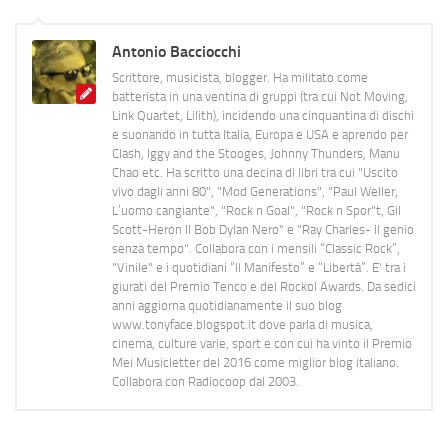
Antonio Bacciocchi
Scrittore, musicista, blogger. Ha militato come
batterista in una ventina di gruppi (tra cui Not Moving,
Link Quartet, Lilith), incidendo una cinquantina di dischi
e suonando in tutta Italia, Europa e USA e aprendo per
Clash, Iggy and the Stooges, Johnny Thunders, Manu
Chao etc. Ha scritto una decina di libri tra cui "Uscito
vivo dagli anni 80", "Mod Generations", "Paul Weller,
L’uomo cangiante", "Rock n Goal", "Rock n Spor"t, Gil
Scott-Heron Il Bob Dylan Nero" e "Ray Charles- Il genio
senza tempo". Collabora con i mensili “Classic Rock”,
"Vinile" e i quotidiani “Il Manifesto” e “Libertà”. E' tra i
giurati del Premio Tenco e del Rockol Awards. Da sedici
anni aggiorna quotidianamente il suo blog
www.tonyface.blogspot.it dove parla di musica,
cinema, culture varie, sport e con cui ha vinto il Premio
Mei Musicletter del 2016 come miglior blog italiano.
Collabora con Radiocoop dal 2003.