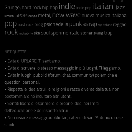
indie
italiani
jazz
hip hop
Grunge;
hard rock
indie pop
new wave
metal;
nuova musica italiana
laPOP
lounge
kimura
pop
punk
rap
psichedelia
reggae
prog
post rock
r&b
rap italiano
rock
soul
sperimentale
trap
stoner
ska
swing
rockabilly
NETIQUETTE
• Evita di URLARE. Ti sentiamo.
• Evita di scrivere lo stesso messaggio in più luoghi. Ti leggiamo.
• Evita in luoghi pubblici (forum, chat, community) polemiche e
questioni personali.
• Rispetta le idee altrui, le religioni e razze diverse dalla tua, non
bestemmiare né insultare altri utenti.
• Sentiti libero di esprimere le proprie idee, nei limiti
dell'educazione e del rispetto altrui.
• Non inviare messaggi pubblicitari, catene di Sant'Antonio o cose
simili.