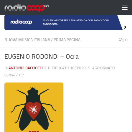
Salta al contenuto
NUOVA MUSICA ITALIANA
/
PRIMA PAGINA
0
EUGENIO RODONDI – Ocra
DI
ANTONIO BACCIOCCHI
· PUBBLICATO
16/05/2015
· AGGIORNATO
03/04/2017